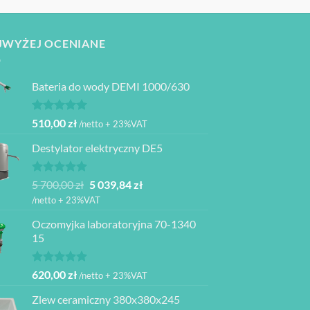
JWYŻEJ OCENIANE
Bateria do wody DEMI 1000/630
Oceniono
510,00
zł
/netto + 23%VAT
5.00
na 5
Destylator elektryczny DE5
Oceniono
Pierwotna
Aktualna
5 700,00
zł
5 039,84
zł
5.00
na 5
cena
cena
/netto + 23%VAT
wynosiła:
wynosi:
Oczomyjka laboratoryjna 70-1340
5
5
15
700,00 zł.
039,84 zł.
Oceniono
620,00
zł
/netto + 23%VAT
5.00
na 5
Zlew ceramiczny 380x380x245