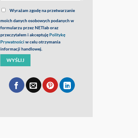
Wyrażam zgodę na przetwarzanie
moich danych osobowych podanych w
formularzu przez NETlab oraz
S
przeczytałem i akceptuję
Politykę
Prywatności
w celu otrzymania
DYGEST
informacji handlowej.
Pomiar
Wykonujemy podstawow
powietrza
Badanie przepływu