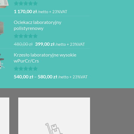
Oceniono
1 170,00
zł
/netto + 23%VAT
5.00
na 5
Ociekacz laboratoryjny
polistyrenowy
Oceniono
Pierwotna
Aktualna
480,00
zł
399,00
zł
/netto + 23%VAT
5.00
na 5
cena
cena
Krzesło laboratoryjne wysokie
wynosiła:
wynosi:
wPurCr/Crs
480,00 zł.
399,00 zł.
Oceniono
Zakres
540,00
zł
–
580,00
zł
/netto + 23%VAT
5.00
na 5
cen:
od
540,00 zł
do
580,00 zł