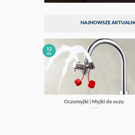
NAJNOWSZE AKTUALN
12
sty
yjne
Oczomyjki | Myjki do oczu