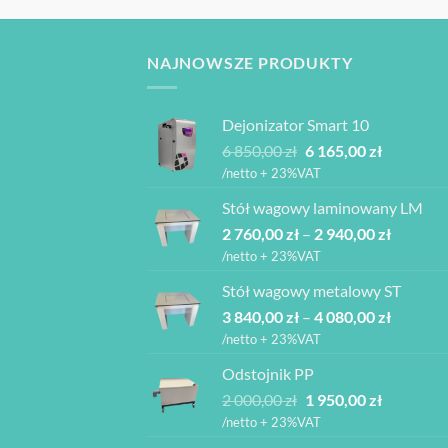
NAJNOWSZE PRODUKTY
Dejonizator Smart 10
Pierwotna
Aktualna
6 850,00
zł
6 165,00
zł
cena
cena
/netto + 23%VAT
wynosiła:
wynosi:
Stół wagowy laminowany LM
6
6
Zakres
2 760,00
zł
–
850,00 zł.
2 940,00
zł
165,00 zł.
cen:
/netto + 23%VAT
od
Stół wagowy metalowy ST
2
Zakres
3 840,00
zł
–
4 080,00
zł
760,00 z
cen:
do
/netto + 23%VAT
od
2
Odstojnik PP
3
940,00 z
Pierwotna
Aktualna
2 000,00
zł
1 950,00
zł
840,00 z
cena
cena
do
/netto + 23%VAT
wynosiła:
wynosi:
4