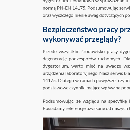
dygestorium. Dodatkowo w sprawozdaniu z
normą PN-EN 14175. Podsumowując serwis 
oraz wyszczególnienie uwag dotyczących p
Bezpieczeństwo pracy prz
wykonywać przeglądy?
Przede wszystkim środowisko pracy dyg
degenerację podzespołów ruchomych. Dl
dygestorium, warto mieć na uwadze wsz
urządzenia laboratoryjnego. Nasz serwis k
14175. Dlatego w ramach powyższej czynno
podstawowe czynniki mające wpływ na popr
Podsumowując, ze względu na specyfikę b
Posiadamy referencje uzyskane od naszych kl