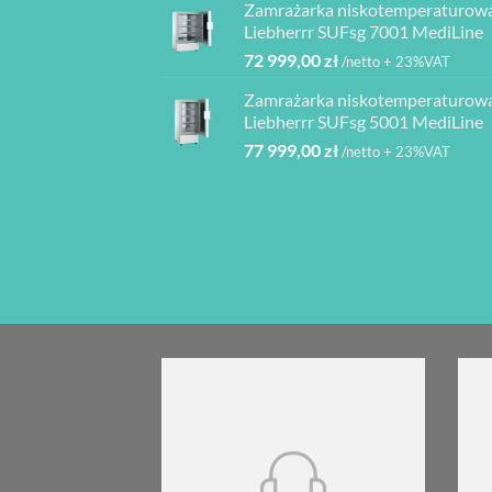
Zamrażarka niskotemperaturow
2
1
080,00 z
Liebherrr SUFsg 7001 MediLine
000,00 zł.
950,00 zł.
72 999,00
zł
/netto + 23%VAT
Zamrażarka niskotemperaturow
Liebherrr SUFsg 5001 MediLine
77 999,00
zł
/netto + 23%VAT