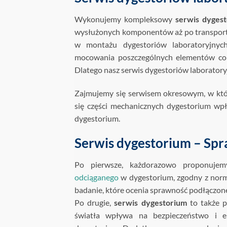
Wykonujemy kompleksowy
serwis dygest
wysłużonych komponentów aż po transport 
w montażu dygestoriów laboratoryjnych
mocowania poszczególnych elementów co s
Dlatego nasz serwis dygestoriów laborator
Zajmujemy się serwisem okresowym, w któ
się części mechanicznych dygestorium wp
dygestorium.
Serwis dygestorium – Spr
Po pierwsze, każdorazowo proponuje
odciąganego
w dygestorium, zgodny z nor
badanie, które ocenia sprawność podłączone
Po drugie,
serwis dygestorium
to także p
światła wpływa na bezpieczeństwo i e