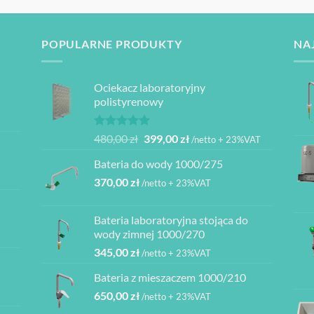
POPULARNE PRODUKTY
NA
Ociekacz laboratoryjny
polistyrenowy
Oceniono
Pierwotna
Aktualna
480,00
zł
399,00
zł
/netto + 23%VAT
5.00
na 5
cena
cena
Bateria do wody 1000/275
wynosiła:
wynosi:
370,00
zł
480,00 zł.
399,00 zł.
/netto + 23%VAT
Bateria laboratoryjna stojąca do
ł
wody zimnej 1000/270
345,00
zł
/netto + 23%VAT
ł
Bateria z mieszaczem 1000/210
ł
650,00
zł
/netto + 23%VAT