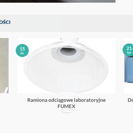
OŚCI
21
15
lut
lis
Ramiona odciągowe laboratoryjne
De
FUMEX