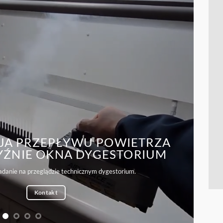
JA PRZEPŁYWU POWIETRZA
YŹNIE OKNA DYGESTORIUM
danie na przeglądzie technicznym dygestorium.
Kontakt