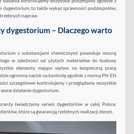
 badania kontrolujemy wszystkie podzespoły zgodnie z
dygestorium, to także wykaz sprawności podzespołów,
otrzebnych napraw.
y dygestorium – Dlaczego warto
estorium z substancjami chemicznymi powoduje mocną
atego w zależności od użytych materiałów do budowy
ystkie elementy mające wpływ na bezpieczną pracę
ładzie ogromny nacisk na kontrolę zgodnie z normą PN-EN
ści szczegółowo kontrolujemy i przeglądamy wszystkie
awne działanie dygestorium.
ranży świadczymy serwis dygestoriów w całej Polsce.
ientów, które są gwarancją rzetelnych realizacji zleceń.