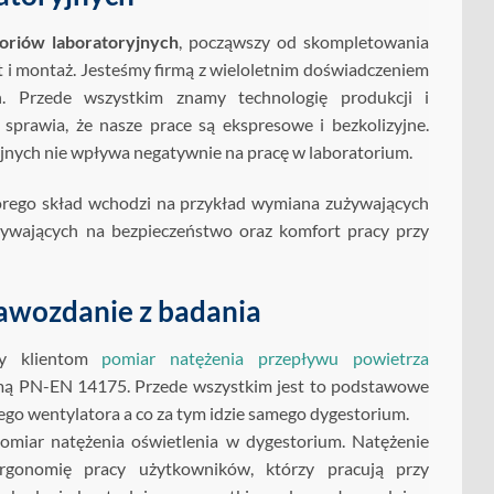
oriów laboratoryjnych
, począwszy od skompletowania
i montaż. Jesteśmy firmą z wieloletnim doświadczeniem
. Przede wszystkim znamy technologię produkcji i
prawia, że nasze prace są ekspresowe i bezkolizyjne.
yjnych nie wpływa negatywnie na pracę w laboratorium.
rego skład wchodzi na przykład wymiana zużywających
ływających na bezpieczeństwo oraz komfort pracy przy
awozdanie z badania
my klientom
pomiar natężenia przepływu powietrza
mą PN-EN 14175. Przede wszystkim jest to podstawowe
go wentylatora a co za tym idzie samego dygestorium.
omiar natężenia oświetlenia w dygestorium. Natężenie
rgonomię pracy użytkowników, którzy pracują przy