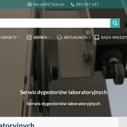
biuro@NETlab.site
883 667 667
RODUKTY
SERWIS
AKTUALNOŚCI
BAZA WIEDZY
Serwis dygestoriów laboratoryjnych
Serwis dygestoriów laboratoryjnych
atoryjnych