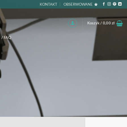
KONTAKT
OBSERWOWANE
Koszyk /
0,00
zł
 / FAQ