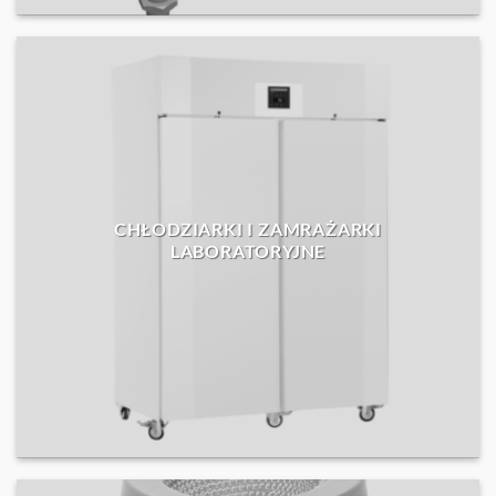
CHŁODZIARKI I ZAMRAŻARKI
LABORATORYJNE