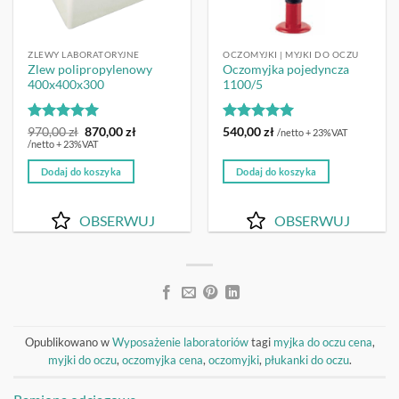
ZLEWY LABORATORYJNE
OCZOMYJKI | MYJKI DO OCZU
Zlew polipropylenowy
Oczomyjka pojedyncza
400x400x300
1100/5
Oceniono
Pierwotna
5
Aktualna
Oceniono
5
970,00
zł
870,00
zł
540,00
zł
/netto + 23%VAT
cena
cena
na 5
/netto + 23%VAT
na 5
wynosiła:
wynosi:
970,00 zł.
870,00 zł.
Dodaj do koszyka
Dodaj do koszyka
OBSERWUJ
OBSERWUJ
Opublikowano w
Wyposażenie laboratoriów
tagi
myjka do oczu cena
,
myjki do oczu
,
oczomyjka cena
,
oczomyjki
,
płukanki do oczu
.