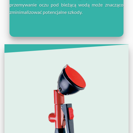
przemywanie oczu pod bieżącą wodą może znacząco
zminimalizować potencjalne szkody.