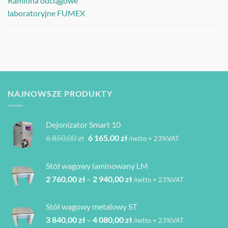
Ramiona odciągowe
laboratoryjne FUMEX
NAJNOWSZE PRODUKTY
Dejonizator Smart 10
Pierwotna
Aktualna
6 850,00
zł
6 165,00
zł
/netto + 23%VAT
cena
cena
wynosiła:
wynosi:
Stół wagowy laminowany LM
6
6
Zakres
2 760,00
zł
–
2 940,00
zł
850,00 zł.
165,00 zł.
/netto + 23%VAT
cen:
od
Stół wagowy metalowy ST
2
Zakres
3 840,00
zł
–
4 080,00
zł
760,00 zł
/netto + 23%VAT