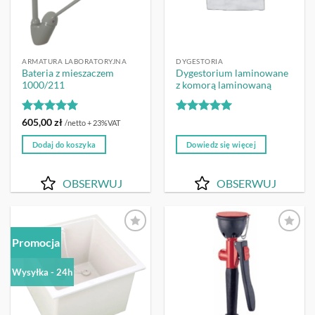
ARMATURA LABORATORYJNA
DYGESTORIA
Bateria z mieszaczem
Dygestorium laminowane
1000/211
z komorą laminowaną
Oceniono
5
Oceniono
5
605,00
zł
/netto + 23%VAT
na 5
na 5
Dodaj do koszyka
Dowiedz się więcej
OBSERWUJ
OBSERWUJ
Promocja
OBSERWUJ
OBSERWUJ
Wysyłka - 24h