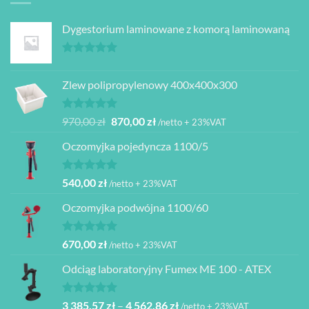
Dygestorium laminowane z komorą laminowaną
Oceniono
5.00
na 5
Zlew polipropylenowy 400x400x300
Oceniono
Pierwotna
Aktualna
970,00
zł
870,00
zł
/netto + 23%VAT
5.00
na 5
cena
cena
Oczomyjka pojedyncza 1100/5
wynosiła:
wynosi:
970,00 zł.
870,00 zł.
Oceniono
540,00
zł
/netto + 23%VAT
5.00
na 5
Oczomyjka podwójna 1100/60
Oceniono
670,00
zł
/netto + 23%VAT
5.00
na 5
Odciąg laboratoryjny Fumex ME 100 - ATEX
Oceniono
Zakres
3 385,57
zł
–
4 562,86
zł
/netto + 23%VAT