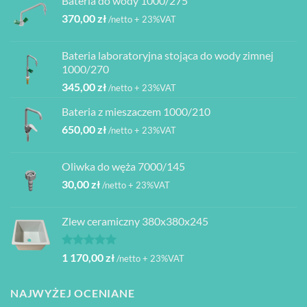
Bateria do wody 1000/275
wynosiła:
wynosi:
370,00
zł
480,00 zł.
399,00 zł.
/netto + 23%VAT
Bateria laboratoryjna stojąca do wody zimnej
1000/270
345,00
zł
/netto + 23%VAT
Bateria z mieszaczem 1000/210
650,00
zł
/netto + 23%VAT
Oliwka do węża 7000/145
30,00
zł
/netto + 23%VAT
Zlew ceramiczny 380x380x245
Oceniono
1 170,00
zł
/netto + 23%VAT
5.00
na 5
NAJWYŻEJ OCENIANE