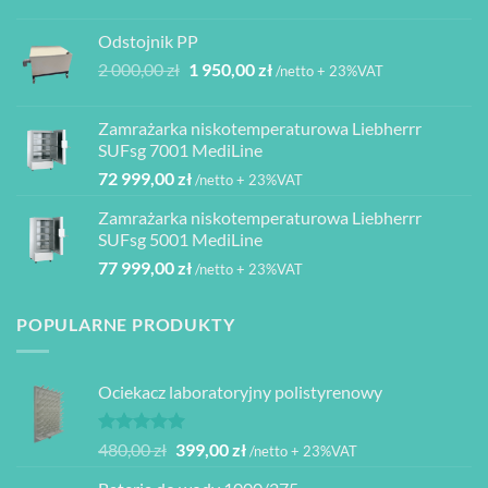
cen:
do
od
2
Odstojnik PP
3
940,00 zł
Pierwotna
Aktualna
2 000,00
zł
1 950,00
zł
/netto + 23%VAT
840,00 zł
cena
cena
do
wynosiła:
wynosi:
4
Zamrażarka niskotemperaturowa Liebherrr
2
1
080,00 zł
SUFsg 7001 MediLine
000,00 zł.
950,00 zł.
72 999,00
zł
/netto + 23%VAT
Zamrażarka niskotemperaturowa Liebherrr
SUFsg 5001 MediLine
77 999,00
zł
/netto + 23%VAT
POPULARNE PRODUKTY
Ociekacz laboratoryjny polistyrenowy
Oceniono
Pierwotna
Aktualna
480,00
zł
399,00
zł
/netto + 23%VAT
5.00
na 5
cena
cena