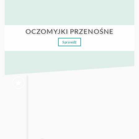
OCZOMYJKI PRZENOŚNE
Sprawdź
J
OBSERWUJ