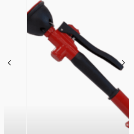
Oczomyjka pojedyncza 1100/15
620,00
zł
/netto + 23%VAT