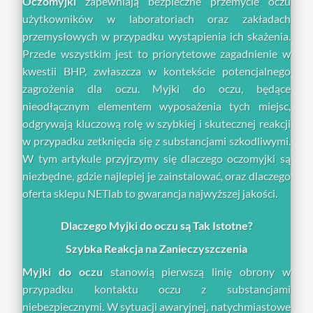
Oczomyjki
zapewniają bezpieczne przemycie oczu
użytkowników w laboratoriach oraz zakładach
przemysłowych w przypadku wystąpienia ich skażenia.
Przede wszystkim jest to priorytetowe zagadnienie w
kwestii BHP, zwłaszcza w kontekście potencjalnego
zagrożenia dla oczu. Myjki do oczu, będące
nieodłącznym elementem wyposażenia tych miejsc,
odgrywają kluczową rolę w szybkiej i skutecznej reakcji
w przypadku zetknięcia się z substancjami szkodliwymi.
W tym artykule przyjrzymy się dlaczego oczomyjki są
niezbędne, gdzie najlepiej je zainstalować, oraz dlaczego
oferta sklepu NETlab to gwarancja najwyższej jakości.
Dlaczego Myjki do oczu są Tak Istotne?
Szybka Reakcja na Zanieczyszczenia
Myjki do oczu
stanowią pierwszą linię obrony w
przypadku kontaktu oczu z substancjami
niebezpiecznymi. W sytuacji awaryjnej, natychmiastowe