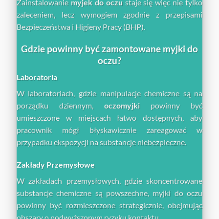
Zainstalowanie
myjek do oczu
staje się więc nie tylko
zaleceniem, lecz wymogiem zgodnie z przepisami
Bezpieczeństwa i Higieny Pracy (BHP).
Gdzie powinny być zamontowane myjki do
oczu?
Laboratoria
W laboratoriach, gdzie manipulacje chemiczne są na
porządku dziennym,
oczomyjki
powinny być
umieszczone w miejscach łatwo dostępnych, aby
pracownik mógł błyskawicznie zareagować w
przypadku ekspozycji na substancje niebezpieczne.
Zakłady Przemysłowe
W zakładach przemysłowych, gdzie skoncentrowane
substancje chemiczne są powszechne, myjki do oczu
powinny być rozmieszczone strategicznie, obejmując
obszary o podwyższonym ryzyku kontaktu.