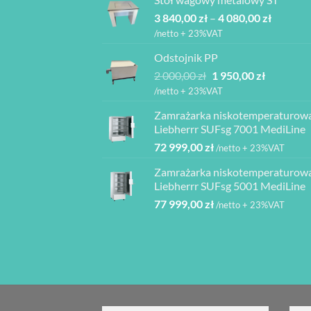
2
Zakres
3 840,00
zł
–
4 080,00
zł
760,00 z
cen:
do
/netto + 23%VAT
od
2
Odstojnik PP
3
940,00 z
Pierwotna
Aktualna
2 000,00
zł
1 950,00
zł
840,00 z
cena
cena
do
/netto + 23%VAT
wynosiła:
wynosi:
4
Zamrażarka niskotemperaturow
2
1
080,00 z
Liebherrr SUFsg 7001 MediLine
000,00 zł.
950,00 zł.
72 999,00
zł
/netto + 23%VAT
Zamrażarka niskotemperaturow
Liebherrr SUFsg 5001 MediLine
77 999,00
zł
/netto + 23%VAT