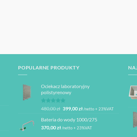
POPULARNE PRODUKTY
NA
Ociekacz laboratoryjny
polistyrenowy
Oceniono
Pierwotna
Aktualna
480,00
zł
399,00
zł
/netto + 23%VAT
5.00
na 5
cena
cena
Bateria do wody 1000/275
wynosiła:
wynosi:
370,00
zł
480,00 zł.
399,00 zł.
/netto + 23%VAT