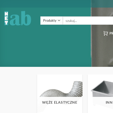
Przewiń
do
zawartości
Szukaj:
P
WĘŻE ELASTYCZNE
INN