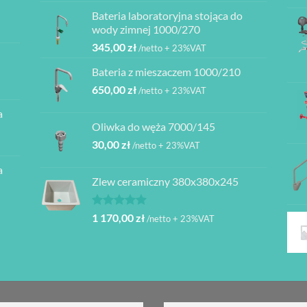
Bateria laboratoryjna stojąca do
ł
wody zimnej 1000/270
345,00
zł
/netto + 23%VAT
ł
Bateria z mieszaczem 1000/210
ł
650,00
zł
/netto + 23%VAT
a
ł
Oliwka do węża 7000/145
30,00
zł
/netto + 23%VAT
a
Zlew ceramiczny 380x380x245
Oceniono
1 170,00
zł
/netto + 23%VAT
5.00
na 5