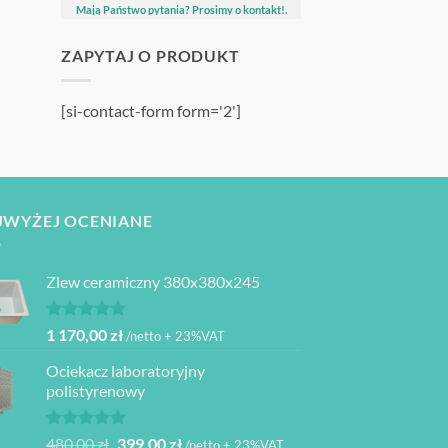
Mają Państwo pytania? Prosimy o kontakt!.
ZAPYTAJ O PRODUKT
[si-contact-form form='2']
JWYŻEJ OCENIANE
Zlew ceramiczny 380x380x245
Oceniono
1 170,00
zł
/netto + 23%VAT
5.00
na 5
Ociekacz laboratoryjny
polistyrenowy
Oceniono
Pierwotna
Aktualna
480,00
zł
399,00
zł
/netto + 23%VAT