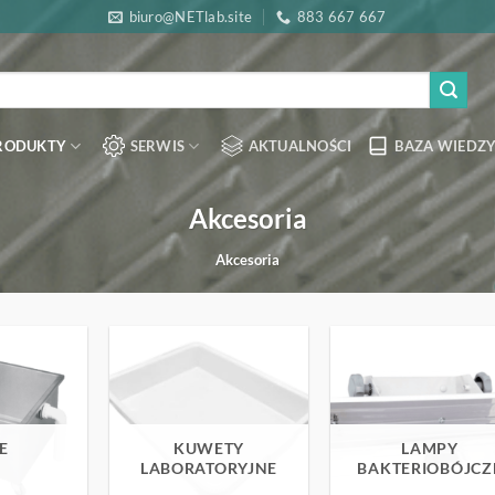
biuro@NETlab.site
883 667 667
RODUKTY
SERWIS
AKTUALNOŚCI
BAZA WIEDZY
Akcesoria
Akcesoria
E
KUWETY
LAMPY
LABORATORYJNE
BAKTERIOBÓJCZ