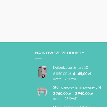
NAJNOWSZE PRODUKTY
Dejonizator Smart 10
Pierwotna
Aktualna
6 850,00
zł
6 165,00
zł
cena
cena
/netto + 23%VAT
wynosiła:
wynosi:
Stół wagowy laminowany LM
6
6
Zakres
2 760,00
zł
–
850,00 zł.
2 940,00
zł
165,00 zł.
cen:
/netto + 23%VAT
od
Stół wagowy metalowy ST