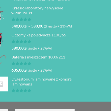
5.00
na 5
cena
cena
Krzesło laboratoryjne wysokie
wynosiła:
wynosi:
wPurCr/Crs
480,00 zł.
399,00 zł.
Oceniono
Zakres
540,00
zł
–
580,00
zł
/netto + 23%VAT
5.00
na 5
cen:
Oczomyjka pojedyncza 1100/65
od
540,00 zł
do
Oceniono
580,00
zł
/netto + 23%VAT
5.00
na 5
580,00 zł
Bateria z mieszaczem 1000/211
Oceniono
605,00
zł
/netto + 23%VAT
5.00
na 5
Dygestorium laminowane z komorą
laminowaną
Oceniono
5.00
na 5