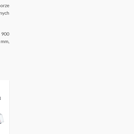
morze
nych
: 900
 mm,
UJ