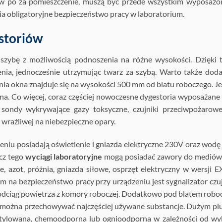
w po za pomieszczenie, muszą być przede wszystkim wyposażo
nia obligatoryjne bezpieczeństwo pracy w laboratorium.
storiów
szybę z możliwością podnoszenia na różne wysokości. Dzięki
nia, jednocześnie utrzymując twarz za szybą. Warto także doda
 okna znajduje się na wysokości 500 mm od blatu roboczego. Je
a. Co więcej, coraz częściej nowoczesne dygestoria wyposażane
 sondy wykrywające gazy toksyczne, czujniki przeciwpożarow
wrażliwej na niebezpieczne opary.
niu posiadają oświetlenie i gniazda elektryczne 230V oraz wodę
cz tego
wyciągi laboratoryjne
mogą posiadać zawory do mediów:
, azot, próżnia, gniazda siłowe, osprzęt elektryczny w wersji EX
na bezpieczeństwo pracy przy urządzeniu jest sygnalizator czu
i odciąg powietrza z komory roboczej. Dodatkowo pod blatem rob
ej można przechowywać najczęściej używane substancje. Dużym p
entylowana, chemoodporna lub ognioodporna w zależności od w