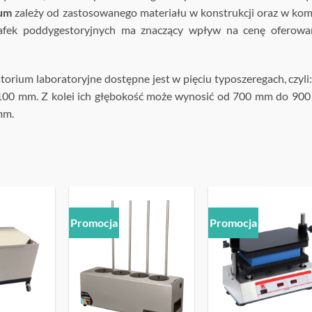
ium
zależy od zastosowanego materiału w konstrukcji oraz w ko
afek poddygestoryjnych ma znaczący wpływ na cenę oferowa
rium laboratoryjne dostępne jest w pięciu typoszeregach, czyli
0 mm. Z kolei ich głębokość może wynosić od 700 mm do 900
mm.
Promocja
Promocja
OBSERWUJ
OBSERWUJ
OBSERW