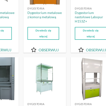
DYGESTORIA
DYGESTORIA
 metalowe
Dygestorium metalowe
Dygestorium
talową
z komorą metalową
nastołowe Labopur
H153Z+
się
Dowiedz się
Dowiedz się
j
więcej
więcej
ERWUJ
OBSERWUJ
OBSERWUJ
OBSERWUJ
OBSERWUJ
OBSERW
DYGESTORIA
DYGESTORIA