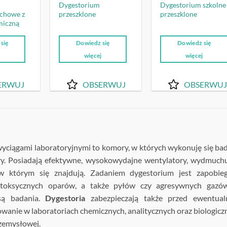
Dygestorium
Dygestorium szkolne
chowe z
przeszklone
przeszklone
miczną
się
Dowiedz się
Dowiedz się
j
więcej
więcej
ERWUJ
OBSERWUJ
OBSERWUJ
wyciągami laboratoryjnymi to komory, w których wykonuję się ba
ry. Posiadają efektywne, wysokowydajne wentylatory, wydmuch
 którym się znajdują. Zadaniem dygestorium jest zapobieg
 toksycznych oparów, a także pyłów czy agresywnych gazó
są badania.
Dygestoria
zabezpieczają także przed ewentual
sowanie w laboratoriach chemicznych, analitycznych oraz biologicz
zemysłowej.