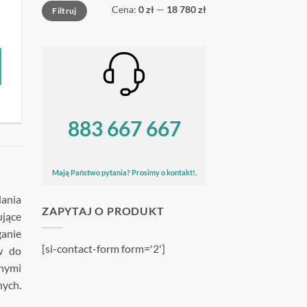
Cena
Cena
Cena:
0 zł
—
18 780 zł
Filtruj
min
max
883 667 667
Mają Państwo pytania? Prosimy o kontakt!.
dania
ZAPYTAJ O PRODUKT
ujące
anie
[si-contact-form form='2']
w do
nymi
nych.