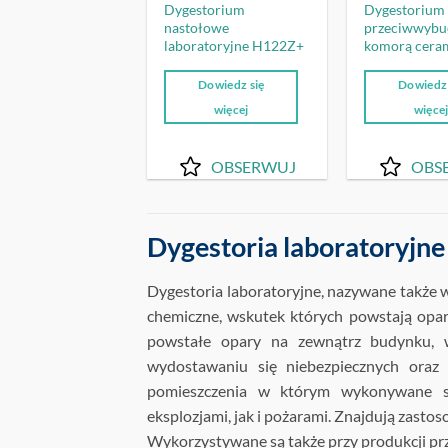
Dygestorium
Dygestorium
nastołowe
przeciwwybu
laboratoryjne H122Z+
komorą cera
Dowiedz się
Dowiedz 
więcej
więce
OBSERWUJ
OBS
Dygestoria laboratoryjne
Dygestoria laboratoryjne, nazywane także 
chemiczne, wskutek których powstają opa
powstałe opary na zewnątrz budynku, w
wydostawaniu się niebezpiecznych oraz
pomieszczenia w którym wykonywane 
eksplozjami, jak i pożarami. Znajdują zasto
Wykorzystywane są także przy produkcji pr