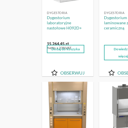
DYGESTORIA
DYGESTORIA
Dygestorium
Dygestorium
laboratoryjne
laminowane 
nastołowe H092D+
ceramiczną
15 264,45
zł
/netto + 23%VAT
Dodaj do koszyka
Dowiedz 
więce
OBSERWUJ
OBS
OBSERWUJ