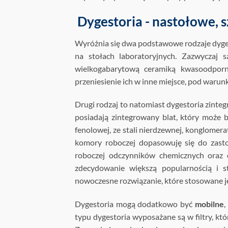
Dygestoria - nastołowe, s
Wyróżnia się dwa podstawowe rodzaje dyges
na stołach laboratoryjnych. Zazwyczaj 
wielkogabarytową ceramiką kwasoodporn
przeniesienie ich w inne miejsce, pod war
Drugi rodzaj to natomiast dygestoria zinte
posiadają zintegrowany blat, który może 
fenolowej, ze stali nierdzewnej, konglomer
komory roboczej dopasowuję się do zast
roboczej odczynników chemicznych oraz 
zdecydowanie większą popularnością i s
nowoczesne rozwiązanie, które stosowane je
Dygestoria mogą dodatkowo być
mobilne
,
typu dygestoria wyposażane są w filtry, k