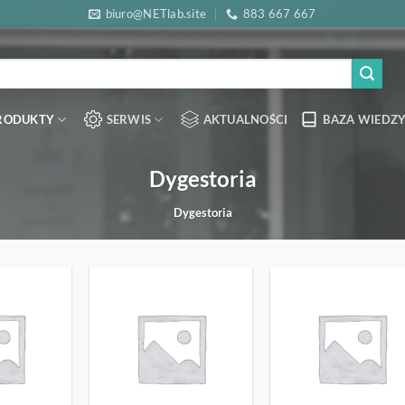
biuro@NETlab.site
883 667 667
RODUKTY
SERWIS
AKTUALNOŚCI
BAZA WIEDZY
Dygestoria
Dygestoria
OBSERWUJ
OBSERWUJ
OBSERW