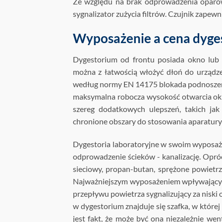
Ze względu na brak odprowadzenia oparó
sygnalizator zużycia filtrów. Czujnik zapew
Wyposażenie a cena dyge
Dygestorium od frontu posiada okno lub 
można z łatwością włożyć dłoń do urządze
według normy EN 14175 blokada podnoszenia
maksymalna robocza wysokość otwarcia okn
szereg dodatkowych ulepszeń, takich jak
chronione obszary do stosowania aparatury 
Dygestoria laboratoryjne w swoim wyposaże
odprowadzenie ścieków - kanalizację. Opró
sieciowy, propan-butan, sprężone powietrze
Najważniejszym wyposażeniem wpływającym 
przepływu powietrza sygnalizujący za nisk
w dygestorium znajduje się szafka, w któr
jest fakt, że może być ona niezależnie w