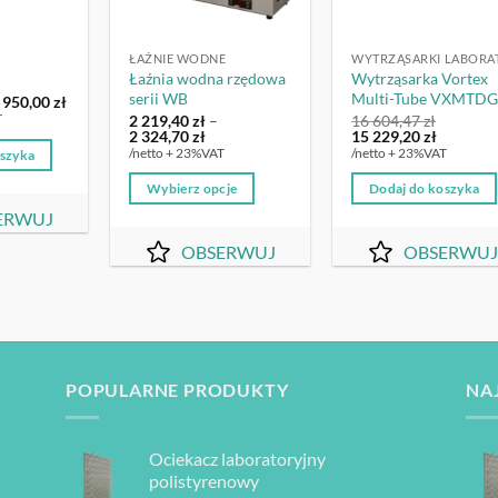
ŁAŹNIE WODNE
Łaźnia wodna rzędowa
Wytrząsarka Vortex
serii WB
Multi-Tube VXMTD
ierwotna
Aktualna
 950,00
zł
ena
cena
2 219,40
zł
–
16 604,47
zł
T
ynosiła:
wynosi:
Zakres
Pierwotna
Aktualn
2 324,70
zł
15 229,20
zł
1
cen:
cena
cena
/netto + 23%VAT
/netto + 23%VAT
oszyka
00,00 zł.
950,00 zł.
od
wynosiła:
wynosi:
2
16
15
Wybierz opcje
Dodaj do koszyka
219,40 zł
604,47 zł.
229,20 zł
do
Ten
ERWUJ
2
produkt
324,70 zł
OBSERWUJ
OBSERWUJ
ma
wiele
wariantów.
Opcje
można
POPULARNE PRODUKTY
NA
wybrać
na
stronie
Ociekacz laboratoryjny
produktu
polistyrenowy