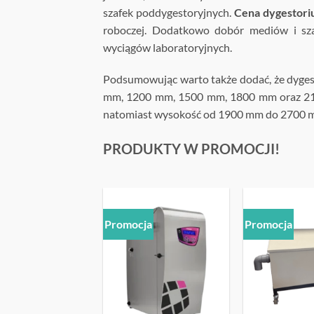
szafek poddygestoryjnych.
Cena dygestor
roboczej. Dodatkowo dobór mediów i sz
wyciągów laboratoryjnych.
Podsumowując warto także dodać, że dygesto
mm, 1200 mm, 1500 mm, 1800 mm oraz 210
natomiast wysokość od 1900 mm do 2700 
PRODUKTY W PROMOCJI!
ja
Promocja
Promocja
OBSERWUJ
OBSERWUJ