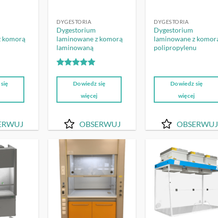
DYGESTORIA
DYGESTORIA
Dygestorium
Dygestorium
z komorą
laminowane z komorą
laminowane z komorą
laminowaną
polipropylenu
Oceniono
5
na 5
się
Dowiedz się
Dowiedz się
j
więcej
więcej
ERWUJ
OBSERWUJ
OBSERWUJ
OBSERWUJ
OBSERWUJ
OBSERW