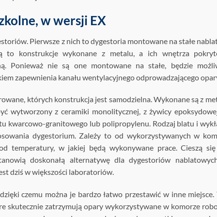
zkolne, w wersji EX
toriów. Pierwsze z nich to dygestoria montowane na stałe nabl
są to konstrukcje wykonane z metalu, a ich wnętrza pokryt
ą. Ponieważ nie są one montowane na stałe, będzie możli
unkiem zapewnienia kanału wentylacyjnego odprowadzającego opar
growane, których konstrukcja jest samodzielna. Wykonane są z met
być wytworzony z ceramiki monolitycznej, z żywicy epoksydowe
atu kwarcowo-granitowego lub polipropylenu. Rodzaj blatu i wyk
osowania dygestorium. Zależy to od wykorzystywanych w kom
od temperatury, w jakiej będą wykonywane prace. Cieszą się
tanowią doskonałą alternatywę dla dygestoriów nablatowych
st dziś w większości laboratoriów.
 dzięki czemu można je bardzo łatwo przestawić w inne miejsce.
tóre skutecznie zatrzymują opary wykorzystywane w komorze robo