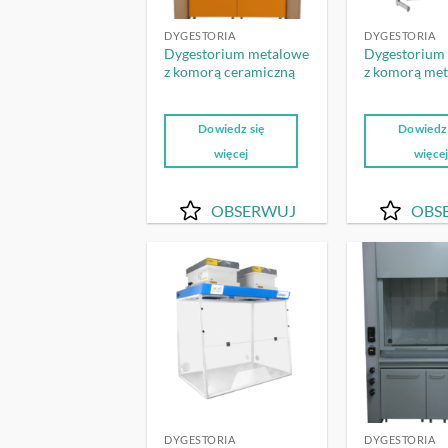
DYGESTORIA
DYGESTORIA
Dygestorium metalowe
Dygestorium
z komorą ceramiczną
z komorą me
Dowiedz się
Dowiedz 
więcej
więce
OBSERWUJ
OBS
OBSERWUJ
DYGESTORIA
DYGESTORIA