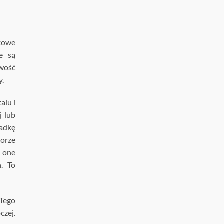
atowe
e są
wość
y.
alu i
j lub
ładkę
orze
 one
. To
 Tego
czej.