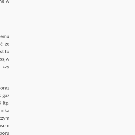
ne w
 temu
ć, że
st to
 są w
e czy
 oraz
 gaz
 itp.
jnika
oczym
lusem
yboru