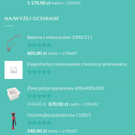
Oceniono
1 170,00
zł
/netto + 23%VAT
5.00
na 5
NAJWYŻEJ OCENIANE
Bateria z mieszaczem 1000/211
Oceniono
605,00
zł
/netto + 23%VAT
5.00
na 5
Dygestorium laminowane z komorą laminowaną
Oceniono
5.00
na 5
Zlew polipropylenowy 400x400x300
Oceniono
Pierwotna
Aktualna
970,00
zł
870,00
zł
/netto + 23%VAT
5.00
na 5
cena
cena
Oczomyjka pojedyncza 1100/5
wynosiła:
wynosi:
970,00 zł.
870,00 zł.
Oceniono
540,00
zł
/netto + 23%VAT
5.00
na 5