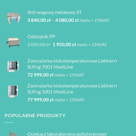
cen:
od
Stół wagowy metalowy ST
2
Zakres
3 840,00
zł
–
4 080,00
zł
760,00 zł
/netto + 23%VAT
cen:
do
od
2
Odstojnik PP
3
940,00 zł
Pierwotna
Aktualna
2 000,00
zł
1 950,00
zł
/netto + 23%VAT
840,00 zł
cena
cena
do
wynosiła:
wynosi:
4
Zamrażarka niskotemperaturowa Liebherrr
2
1
080,00 zł
SUFsg 7001 MediLine
000,00 zł.
950,00 zł.
72 999,00
zł
/netto + 23%VAT
Zamrażarka niskotemperaturowa Liebherrr
SUFsg 5001 MediLine
77 999,00
zł
/netto + 23%VAT
POPULARNE PRODUKTY
Ociekacz laboratoryjny polistyrenowy