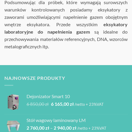
Podsumowując dla próbek, które wymagają surowszych
warunków kontrolowanych posiadamy eksykatory z
zaworami umożliwiającymi napełnienie gazem obojętnym
wnętrze eksykatora. Przede wszystkim
eksykatory
laboratoryjne do napełnienia gazem
są idealne do
przechowywania materiałów referencyjnych, DNA, wzorców
metalograficznych itp.
NAJNOWSZE PRODUKTY
Dejonizator Smart 10
Pierwotna
Aktualna
6 850,00
zł
6 165,00
zł
/netto + 23%VAT
cena
cena
wynosiła:
wynosi:
Stół wagowy laminowany LM
6
6
Zakres
2 760,00
zł
–
2 940,00
zł
850,00 zł.
165,00 zł.
/netto + 23%VAT