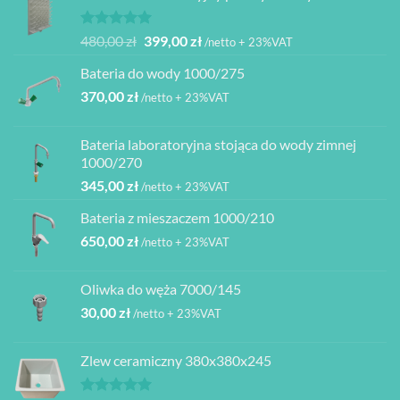
Oceniono
Pierwotna
Aktualna
480,00
zł
399,00
zł
/netto + 23%VAT
5.00
na 5
cena
cena
Bateria do wody 1000/275
wynosiła:
wynosi:
370,00
zł
480,00 zł.
399,00 zł.
/netto + 23%VAT
Bateria laboratoryjna stojąca do wody zimnej
1000/270
345,00
zł
/netto + 23%VAT
Bateria z mieszaczem 1000/210
650,00
zł
/netto + 23%VAT
Oliwka do węża 7000/145
30,00
zł
/netto + 23%VAT
Zlew ceramiczny 380x380x245