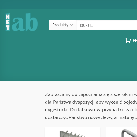
Przewiń
do
zawartości
Szukaj:
P
Zapraszamy do zapoznania się z szerokim 
dla Państwa dyspozycji aby wycenić pojedy
dygestoria. Dodatkowo w przypadku zain
dostarczyć Państwu nowe zlewy, armaturę c