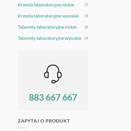
Krzesła laboratoryjne niskie
(7)
Krzesła laboratoryjne wysokie
(3)
Taborety laboratoryjne niskie
(2)
Taborety laboratoryjne wysokie
(3)
883 667 667
Mają Państwo pytania? Prosimy o kontakt!.
ZAPYTAJ O PRODUKT