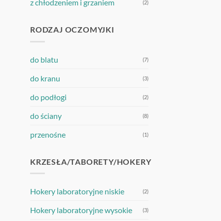
z chłodzeniem i grzaniem
(2)
RODZAJ OCZOMYJKI
do blatu
(7)
do kranu
(3)
do podłogi
(2)
do ściany
(8)
przenośne
(1)
KRZESŁA/TABORETY/HOKERY
Hokery laboratoryjne niskie
(2)
Hokery laboratoryjne wysokie
(3)