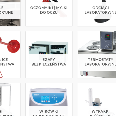
LE
OCZOMYJKI | MYJKI
ODCIĄGI
ORYJNE
DO OCZU
LABORATORYJN
NICE
SZAFY
TERMOSTATY
EŃSTWA
BEZPIECZEŃSTWA
LABORATORYJN
I
WIRÓWKI
WYPARKI
ORYJNE
LABORATORYJNE
PRÓŻNIOWE