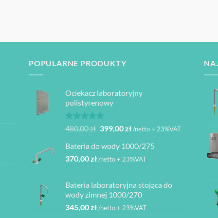
POPULARNE PRODUKTY
NA
Ociekacz laboratoryjny
polistyrenowy
Oceniono
Pierwotna
Aktualna
480,00
zł
399,00
zł
/netto + 23%VAT
5.00
na 5
cena
cena
Bateria do wody 1000/275
wynosiła:
wynosi:
370,00
zł
480,00 zł.
399,00 zł.
/netto + 23%VAT
Bateria laboratoryjna stojąca do
ł
wody zimnej 1000/270
345,00
zł
/netto + 23%VAT
ł