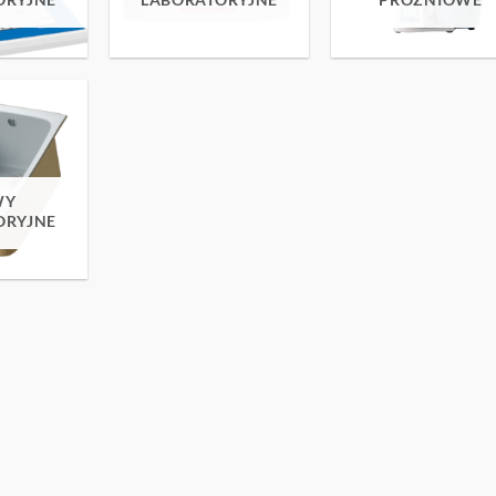
WY
ORYJNE