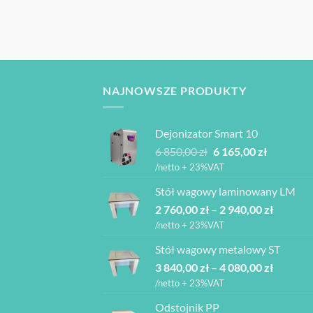
NAJNOWSZE PRODUKTY
Dejonizator Smart 10
Pierwotna
Aktualna
6 850,00
zł
6 165,00
zł
cena
cena
/netto + 23%VAT
wynosiła:
wynosi:
Stół wagowy laminowany LM
6
6
Zakres
2 760,00
zł
–
850,00 zł.
2 940,00
zł
165,00 zł.
cen:
/netto + 23%VAT
od
Stół wagowy metalowy ST
2
Zakres
3 840,00
zł
–
4 080,00
zł
760,00 z
cen:
do
/netto + 23%VAT
od
2
Odstojnik PP
3
940,00 z