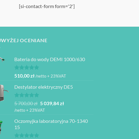
[si-contact-form form='2']
JWYŻEJ OCENIANE
Bateria do wody DEMI 1000/630
Oceniono
510,00
zł
/netto + 23%VAT
5.00
na 5
Destylator elektryczny DE5
Oceniono
Pierwotna
Aktualna
5 700,00
zł
5 039,84
zł
5.00
na 5
cena
cena
/netto + 23%VAT
wynosiła:
wynosi:
Oczomyjka laboratoryjna 70-1340
5
5
15
700,00 zł.
039,84 zł.