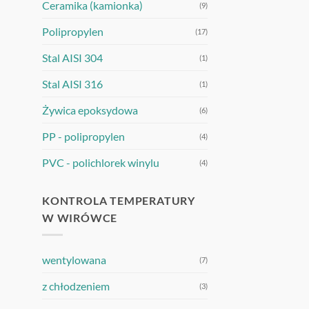
Ceramika (kamionka)
(9)
Polipropylen
(17)
Stal AISI 304
(1)
Stal AISI 316
(1)
Żywica epoksydowa
(6)
PP - polipropylen
(4)
PVC - polichlorek winylu
(4)
KONTROLA TEMPERATURY
W WIRÓWCE
wentylowana
(7)
z chłodzeniem
(3)