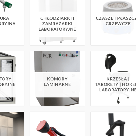
URA
CHŁODZIARKI I
CZASZE I PŁASZC
ORYJNA
ZAMRAŻARKI
GRZEWCZE
LABORATORYJNE
TORY
KOMORY
KRZESŁA |
ORYJNE
LAMINARNE
TABORETY | HOKE
LABORATORYJN