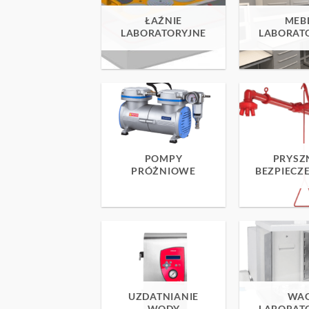
ŁAŹNIE
MEB
LABORATORYJNE
LABORAT
POMPY
PRYSZ
PRÓŻNIOWE
BEZPIECZ
UZDATNIANIE
WAG
WODY
LABORAT