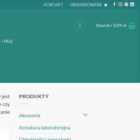
KONTAKT
OBSERWOWANE
Koszyk /
0,00
zł
 / FAQ
 jest
PRODUKTY
e czy
anie
Akcesoria
Armatura laboratoryjna
Chłodziarki i zamrażarki