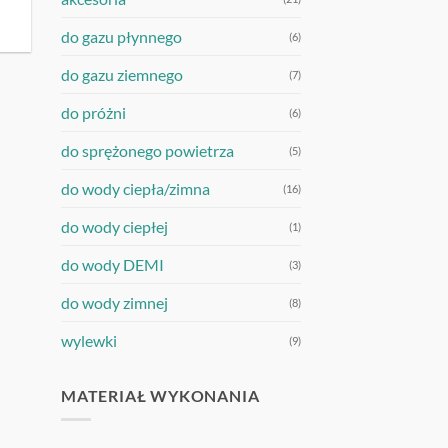
do gazu płynnego
(6)
do gazu ziemnego
(7)
do próżni
(6)
do sprężonego powietrza
(5)
do wody ciepła/zimna
(16)
do wody ciepłej
(1)
do wody DEMI
(3)
do wody zimnej
(8)
wylewki
(9)
MATERIAŁ WYKONANIA