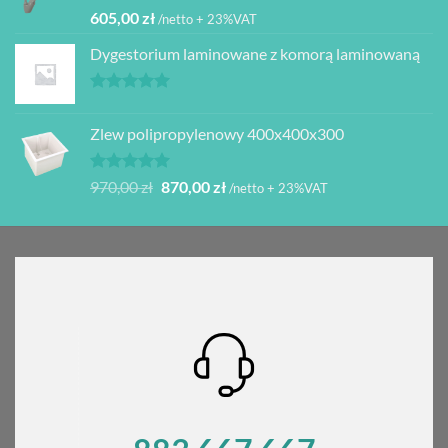
Oceniono
605,00
zł
/netto + 23%VAT
5.00
na 5
Dygestorium laminowane z komorą laminowaną
Oceniono
5.00
na 5
Zlew polipropylenowy 400x400x300
Oceniono
Pierwotna
Aktualna
970,00
zł
870,00
zł
/netto + 23%VAT
5.00
na 5
cena
cena
wynosiła:
wynosi:
970,00 zł.
870,00 zł.