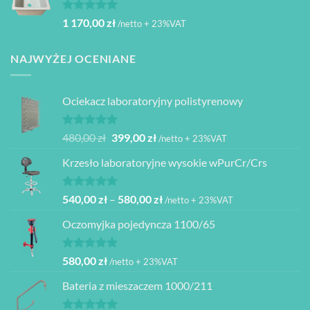
Oceniono
1 170,00
zł
/netto + 23%VAT
5.00
na 5
NAJWYŻEJ OCENIANE
Ociekacz laboratoryjny polistyrenowy
Oceniono
Pierwotna
Aktualna
480,00
zł
399,00
zł
/netto + 23%VAT
5.00
na 5
cena
cena
Krzesło laboratoryjne wysokie wPurCr/Crs
wynosiła:
wynosi:
480,00 zł.
399,00 zł.
Oceniono
Zakres
540,00
zł
–
580,00
zł
/netto + 23%VAT
5.00
na 5
cen:
Oczomyjka pojedyncza 1100/65
od
540,00 zł
do
Oceniono
580,00
zł
/netto + 23%VAT
5.00
na 5
580,00 zł
Bateria z mieszaczem 1000/211