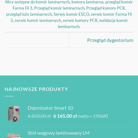
filtry wstępne do komór laminarnych
,
komora laminarna
,
przegląd komór
Farma Fil 3
,
Przegląd komór laminarnych
,
Przegląd komory PCR
,
przegląd loży laminarnych
,
Serwis komór ESCO
,
serwis komór Farma Fil
3
,
serwis komór laminarnych
,
serwis komory PCR
,
walidacja komór
laminarnych
.
Przegląd dygestorium
NAJNOWSZE PRODUKTY
Dejonizator Smart 10
Pierwotna
Aktualna
6 850,00
zł
6 165,00
zł
/netto + 23%VAT
cena
cena
wynosiła:
wynosi:
Stół wagowy laminowany LM
6
6