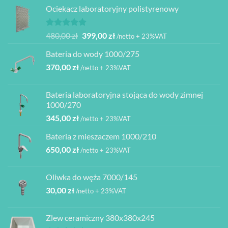
Ociekacz laboratoryjny polistyrenowy
Oceniono
Pierwotna
Aktualna
480,00
zł
399,00
zł
/netto + 23%VAT
5.00
na 5
cena
cena
Bateria do wody 1000/275
wynosiła:
wynosi:
370,00
zł
480,00 zł.
399,00 zł.
/netto + 23%VAT
Bateria laboratoryjna stojąca do wody zimnej
1000/270
345,00
zł
/netto + 23%VAT
Bateria z mieszaczem 1000/210
650,00
zł
/netto + 23%VAT
Oliwka do węża 7000/145
30,00
zł
/netto + 23%VAT
Zlew ceramiczny 380x380x245