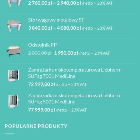
Zakres
2 760,00
zł
–
2 940,00
zł
850,00 zł.
165,00 zł.
/netto + 23%VAT
cen:
od
Stół wagowy metalowy ST
2
Zakres
3 840,00
zł
–
4 080,00
zł
760,00 zł
/netto + 23%VAT
cen:
do
od
2
Odstojnik PP
3
940,00 zł
Pierwotna
Aktualna
2 000,00
zł
1 950,00
zł
/netto + 23%VAT
840,00 zł
cena
cena
do
wynosiła:
wynosi:
4
Zamrażarka niskotemperaturowa Liebherrr
2
1
080,00 zł
SUFsg 7001 MediLine
000,00 zł.
950,00 zł.
72 999,00
zł
/netto + 23%VAT
Zamrażarka niskotemperaturowa Liebherrr
SUFsg 5001 MediLine
77 999,00
zł
/netto + 23%VAT
POPULARNE PRODUKTY