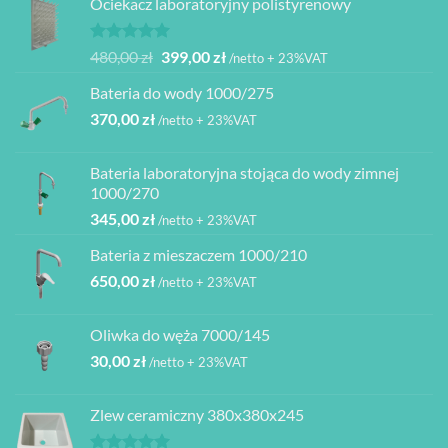
Ociekacz laboratoryjny polistyrenowy
Oceniono
Pierwotna
Aktualna
480,00
zł
399,00
zł
/netto + 23%VAT
5.00
na 5
cena
cena
Bateria do wody 1000/275
wynosiła:
wynosi:
370,00
zł
480,00 zł.
399,00 zł.
/netto + 23%VAT
Bateria laboratoryjna stojąca do wody zimnej
1000/270
345,00
zł
/netto + 23%VAT
Bateria z mieszaczem 1000/210
650,00
zł
/netto + 23%VAT
Oliwka do węża 7000/145
30,00
zł
/netto + 23%VAT
Zlew ceramiczny 380x380x245