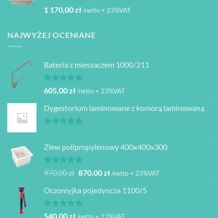
Oceniono
1 170,00
zł
/netto + 23%VAT
5.00
na 5
NAJWYŻEJ OCENIANE
Bateria z mieszaczem 1000/211
Oceniono
605,00
zł
/netto + 23%VAT
5.00
na 5
Dygestorium laminowane z komorą laminowaną
Oceniono
5.00
na 5
Zlew polipropylenowy 400x400x300
Oceniono
Pierwotna
Aktualna
970,00
zł
870,00
zł
/netto + 23%VAT
5.00
na 5
cena
cena
Oczomyjka pojedyncza 1100/5
wynosiła:
wynosi:
970,00 zł.
870,00 zł.
Oceniono
540,00
zł
/netto + 23%VAT