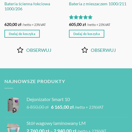
Bateria ścienna łokciowa
Bateria z mieszaczem 1000/211
1000/206
Oceniono
5
620,00
zł
605,00
zł
/netto + 23%VAT
/netto + 23%VAT
na 5
Dodaj do koszyka
Dodaj do koszyka
OBSERWUJ
OBSERWUJ
NAJNOWSZE PRODUKTY
Dejonizator Smart 10
Pierwotna
Aktualna
6 850,00
zł
6 165,00
zł
/netto + 23%VAT
cena
cena
wynosiła:
wynosi:
Stół wagowy laminowany LM
6
6
Zakres
2 760,00
zł
–
2 940,00
zł
850,00 zł.
165,00 zł.
/netto + 23%VAT