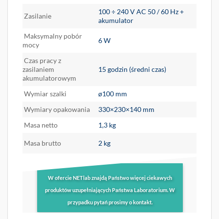
100 ÷ 240 V AC 50 / 60 Hz +
Zasilanie
akumulator
Maksymalny pobór
6 W
mocy
Czas pracy z
zasilaniem
15 godzin (średni czas)
akumulatorowym
Wymiar szalki
ø100 mm
Wymiary opakowania
330×230×140 mm
Masa netto
1,3 kg
Masa brutto
2 kg
W ofercie NETlab znajdą Państwo więcej ciekawych
produktów uzupełniających Państwa Laboratorium. W
przypadku pytań prosimy o kontakt.