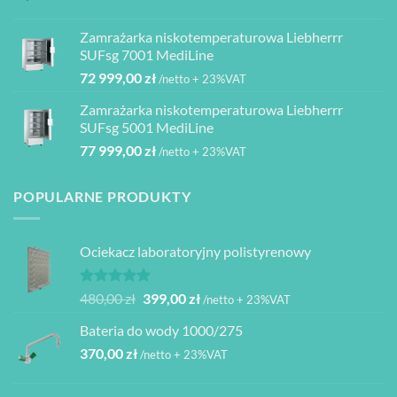
cena
cena
do
wynosiła:
wynosi:
4
Zamrażarka niskotemperaturowa Liebherrr
2
1
080,00 zł
SUFsg 7001 MediLine
000,00 zł.
950,00 zł.
72 999,00
zł
/netto + 23%VAT
Zamrażarka niskotemperaturowa Liebherrr
SUFsg 5001 MediLine
77 999,00
zł
/netto + 23%VAT
POPULARNE PRODUKTY
Ociekacz laboratoryjny polistyrenowy
Oceniono
Pierwotna
Aktualna
480,00
zł
399,00
zł
/netto + 23%VAT
5.00
na 5
cena
cena
Bateria do wody 1000/275
wynosiła:
wynosi:
370,00
zł
480,00 zł.
399,00 zł.
/netto + 23%VAT