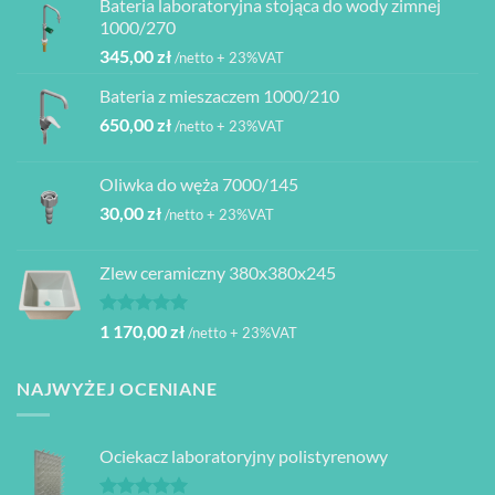
Bateria laboratoryjna stojąca do wody zimnej
1000/270
345,00
zł
/netto + 23%VAT
Bateria z mieszaczem 1000/210
650,00
zł
/netto + 23%VAT
Oliwka do węża 7000/145
30,00
zł
/netto + 23%VAT
Zlew ceramiczny 380x380x245
Oceniono
1 170,00
zł
/netto + 23%VAT
5.00
na 5
NAJWYŻEJ OCENIANE
Ociekacz laboratoryjny polistyrenowy