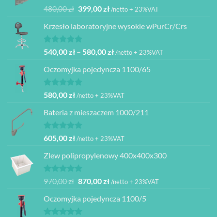
Oceniono
Pierwotna
Aktualna
480,00
zł
399,00
zł
/netto + 23%VAT
5.00
na 5
cena
cena
Krzesło laboratoryjne wysokie wPurCr/Crs
wynosiła:
wynosi:
480,00 zł.
399,00 zł.
Oceniono
Zakres
540,00
zł
–
580,00
zł
/netto + 23%VAT
5.00
na 5
cen:
Oczomyjka pojedyncza 1100/65
od
540,00 zł
do
Oceniono
580,00
zł
/netto + 23%VAT
5.00
na 5
580,00 zł
Bateria z mieszaczem 1000/211
Oceniono
605,00
zł
/netto + 23%VAT
5.00
na 5
Zlew polipropylenowy 400x400x300
Oceniono
Pierwotna
Aktualna
970,00
zł
870,00
zł
/netto + 23%VAT
5.00
na 5
cena
cena
Oczomyjka pojedyncza 1100/5
wynosiła:
wynosi:
970,00 zł.
870,00 zł.