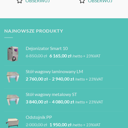
OBSERWUJ
OBSERWUJ
NAJNOWSZE PRODUKTY
Dejonizator Smart 10
Pierwotna
Aktualna
6 850,00
zł
6 165,00
zł
/netto + 23%VAT
cena
cena
wynosiła:
wynosi:
Stół wagowy laminowany LM
6
6
Zakres
2 760,00
zł
–
2 940,00
zł
850,00 zł.
165,00 zł.
/netto + 23%VAT
cen:
od
Stół wagowy metalowy ST
2
Zakres
3 840,00
zł
–
4 080,00
zł
760,00 zł
/netto + 23%VAT
cen:
do
od
2
Odstojnik PP
3
940,00 zł
Pierwotna
Aktualna
2 000,00
zł
1 950,00
zł
/netto + 23%VAT
840,00 zł