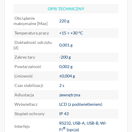
OPIS TECHNICZNY
Obciążenie
220 g
maksymalne [Max]
Temperatura pracy
+15 ÷ +30 °C
Dokładność odczytu
0,001 g
[d]
Zakres tary
-200 g
Powtarzalność
0,002 g
Liniowość
±0,004 g
Czas stabilizacji
2 s
Adiustacja
zewnętrzna
Wyświetlacz
LCD (z podświetleniem)
Stopień ochrony
IP 43
RS232, USB-A, USB-B, Wi-
Interfejs
®
Fi
(opcja)