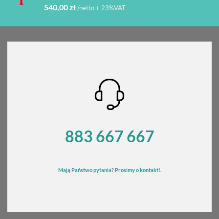
Oceniono
540,00
zł
/netto + 23%VAT
5.00
na 5
883 667 667
Mają Państwo pytania? Prosimy o kontakt!.