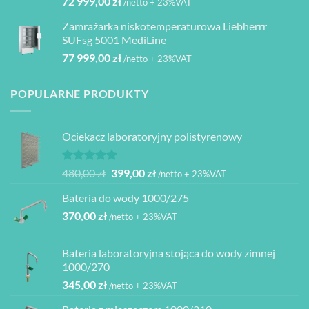
72 999,00
zł
/netto + 23%VAT
Zamrażarka niskotemperaturowa Liebherrr
SUFsg 5001 MediLine
77 999,00
zł
/netto + 23%VAT
POPULARNE PRODUKTY
Ociekacz laboratoryjny polistyrenowy
Oceniono
Pierwotna
Aktualna
480,00
zł
399,00
zł
/netto + 23%VAT
5.00
na 5
cena
cena
Bateria do wody 1000/275
wynosiła:
wynosi:
370,00
zł
480,00 zł.
399,00 zł.
/netto + 23%VAT
Bateria laboratoryjna stojąca do wody zimnej
1000/270
345,00
zł
/netto + 23%VAT