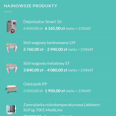
NAJNOWSZE PRODUKTY
Dejonizator Smart 10
Pierwotna
Aktualna
6 850,00
zł
6 165,00
zł
/netto + 23%VAT
cena
cena
wynosiła:
wynosi:
Stół wagowy laminowany LM
6
6
Zakres
2 760,00
zł
–
2 940,00
zł
850,00 zł.
165,00 zł.
/netto + 23%VAT
cen:
od
Stół wagowy metalowy ST
2
Zakres
3 840,00
zł
–
4 080,00
zł
760,00 zł
/netto + 23%VAT
cen:
do
od
2
Odstojnik PP
3
940,00 zł
Pierwotna
Aktualna
2 000,00
zł
1 950,00
zł
/netto + 23%VAT
840,00 zł
cena
cena
do
wynosiła:
wynosi:
4
Zamrażarka niskotemperaturowa Liebherrr
2
1
080,00 zł
SUFsg 7001 MediLine
000,00 zł.
950,00 zł.