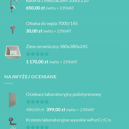
Bateria z mieszaczem 1000/210
650,00
zł
/netto + 23%VAT
Oliwka do węża 7000/145
30,00
zł
/netto + 23%VAT
Zlew ceramiczny 380x380x245
Oceniono
1 170,00
zł
/netto + 23%VAT
5.00
na 5
NAJWYŻEJ OCENIANE
Ociekacz laboratoryjny polistyrenowy
Oceniono
Pierwotna
Aktualna
480,00
zł
399,00
zł
/netto + 23%VAT
5.00
na 5
cena
cena
Krzesło laboratoryjne wysokie wPurCr/Crs
wynosiła:
wynosi:
480,00 zł.
399,00 zł.