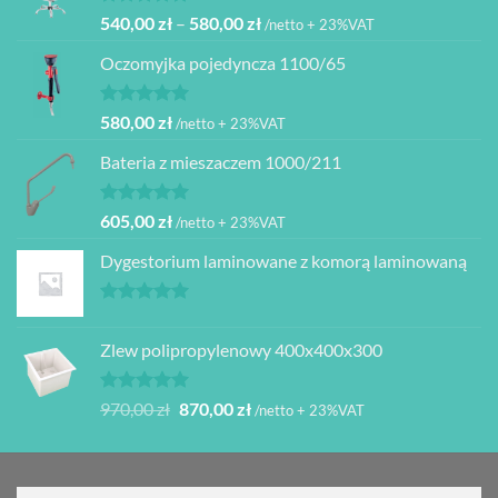
Oceniono
Zakres
540,00
zł
–
580,00
zł
/netto + 23%VAT
5.00
na 5
cen:
Oczomyjka pojedyncza 1100/65
od
540,00 zł
do
Oceniono
580,00
zł
/netto + 23%VAT
5.00
na 5
580,00 zł
Bateria z mieszaczem 1000/211
Oceniono
605,00
zł
/netto + 23%VAT
5.00
na 5
Dygestorium laminowane z komorą laminowaną
Oceniono
5.00
na 5
Zlew polipropylenowy 400x400x300
Oceniono
Pierwotna
Aktualna
970,00
zł
870,00
zł
/netto + 23%VAT
5.00
na 5
cena
cena
wynosiła:
wynosi:
970,00 zł.
870,00 zł.