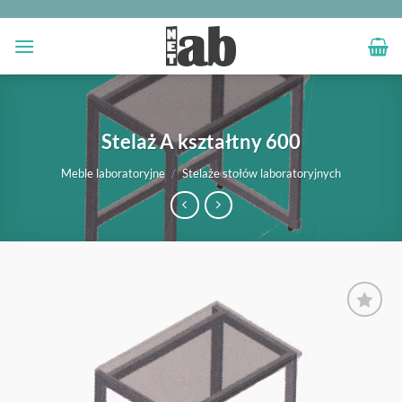
Przewiń
do
zawartości
Stelaż A kształtny 600
Meble laboratoryjne
/
Stelaże stołów laboratoryjnych
OBSERWUJ