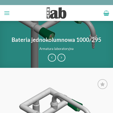
Przewiń
do
zawartości
Bateria jednokolumnowa 1000/295
Armatura laboratoryjna
OBSERWUJ