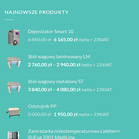
NAJNOWSZE PRODUKTY
Dejonizator Smart 10
Pierwotna
Aktualna
6 850,00
zł
6 165,00
zł
/netto + 23%VAT
cena
cena
wynosiła:
wynosi:
Stół wagowy laminowany LM
6
6
Zakres
2 760,00
zł
–
2 940,00
zł
850,00 zł.
165,00 zł.
/netto + 23%VAT
cen:
od
Stół wagowy metalowy ST
2
Zakres
3 840,00
zł
–
4 080,00
zł
760,00 zł
/netto + 23%VAT
cen:
do
od
2
Odstojnik PP
3
940,00 zł
Pierwotna
Aktualna
2 000,00
zł
1 950,00
zł
/netto + 23%VAT
840,00 zł
cena
cena
do
wynosiła:
wynosi:
4
Zamrażarka niskotemperaturowa Liebherrr
2
1
080,00 zł
SUFsg 7001 MediLine