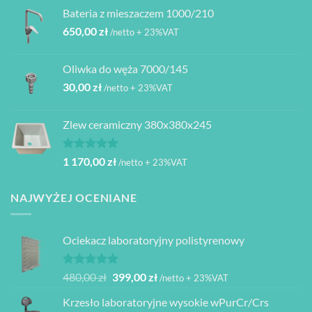
Bateria z mieszaczem 1000/210
650,00
zł
/netto + 23%VAT
Oliwka do węża 7000/145
30,00
zł
/netto + 23%VAT
Zlew ceramiczny 380x380x245
Oceniono
1 170,00
zł
/netto + 23%VAT
5.00
na 5
NAJWYŻEJ OCENIANE
Ociekacz laboratoryjny polistyrenowy
Oceniono
Pierwotna
Aktualna
480,00
zł
399,00
zł
/netto + 23%VAT
5.00
na 5
cena
cena
Krzesło laboratoryjne wysokie wPurCr/Crs
wynosiła:
wynosi: