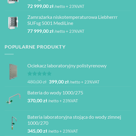
000,00 zł.
950,00 zł.
72 999,00
zł
/netto + 23%VAT
Zamrażarka niskotemperaturowa Liebherrr
SUFsg 5001 MediLine
77 999,00
zł
/netto + 23%VAT
POPULARNE PRODUKTY
Ociekacz laboratoryjny polistyrenowy
Oceniono
Pierwotna
Aktualna
480,00
zł
399,00
zł
/netto + 23%VAT
5.00
na 5
cena
cena
Bateria do wody 1000/275
wynosiła:
wynosi:
370,00
zł
480,00 zł.
399,00 zł.
/netto + 23%VAT
Bateria laboratoryjna stojąca do wody zimnej
1000/270
345,00
zł
/netto + 23%VAT