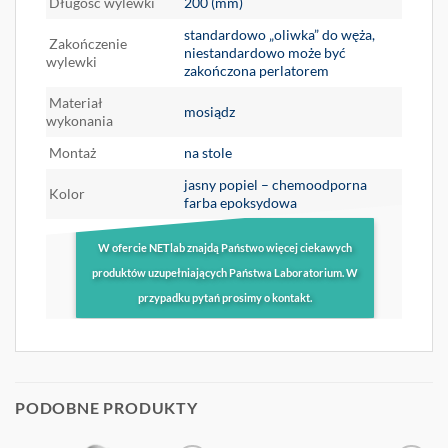
Długość wylewki
200 (mm)
standardowo „oliwka” do węża,
Zakończenie
niestandardowo może być
wylewki
zakończona perlatorem
Materiał
mosiądz
wykonania
Montaż
na stole
jasny popiel – chemoodporna
Kolor
farba epoksydowa
W ofercie NETlab znajdą Państwo więcej ciekawych
produktów uzupełniających Państwa Laboratorium. W
przypadku pytań prosimy o kontakt.
PODOBNE PRODUKTY