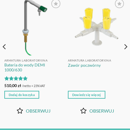
OBSERWUJ
OBSERWUJ
ARMATURA LABORATORYJNA
ARMATURA LABORATORYJNA
Bateria do wody DEMI
Zawór poczwórny
1000/630
Oceniono
5
510,00
zł
/netto + 23%VAT
na 5
Dodaj do koszyka
Dowiedz się więcej
OBSERWUJ
OBSERWUJ