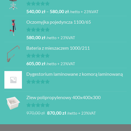
480,00 zł.
399,00 zł.
Oceniono
Zakres
540,00
zł
–
580,00
zł
/netto + 23%VAT
5.00
na 5
cen:
Oczomyjka pojedyncza 1100/65
od
540,00 zł
do
Oceniono
580,00
zł
/netto + 23%VAT
5.00
na 5
580,00 zł
Bateria z mieszaczem 1000/211
Oceniono
605,00
zł
/netto + 23%VAT
5.00
na 5
Dygestorium laminowane z komorą laminowaną
Oceniono
5.00
na 5
Zlew polipropylenowy 400x400x300
Oceniono
Pierwotna
Aktualna
970,00
zł
870,00
zł
/netto + 23%VAT
5.00
na 5
cena
cena
wynosiła:
wynosi:
970,00 zł.
870,00 zł.