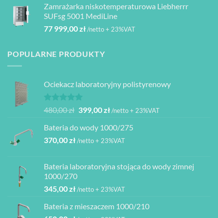
Zamrażarka niskotemperaturowa Liebherrr
SUFsg 5001 MediLine
77 999,00
zł
/netto + 23%VAT
POPULARNE PRODUKTY
Ociekacz laboratoryjny polistyrenowy
Oceniono
Pierwotna
Aktualna
480,00
zł
399,00
zł
/netto + 23%VAT
5.00
na 5
cena
cena
Bateria do wody 1000/275
wynosiła:
wynosi:
370,00
zł
480,00 zł.
399,00 zł.
/netto + 23%VAT
Bateria laboratoryjna stojąca do wody zimnej
1000/270
345,00
zł
/netto + 23%VAT
Bateria z mieszaczem 1000/210