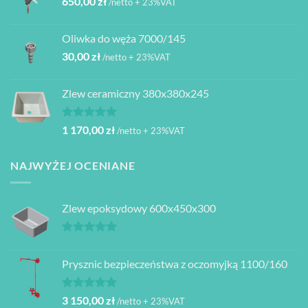
650,00
zł
/netto + 23%VAT
Oliwka do węża 7000/145
30,00
zł
/netto + 23%VAT
Zlew ceramiczny 380x380x245
Oceniono
1 170,00
zł
/netto + 23%VAT
5.00
na 5
NAJWYŻEJ OCENIANE
Zlew epoksydowy 600x450x300
Oceniono
5.00
na 5
Prysznic bezpieczeństwa z oczomyjką 1100/160
Oceniono
3 150,00
zł
/netto + 23%VAT