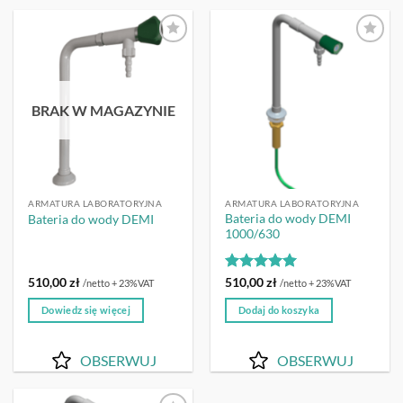
OBSERWUJ
OBSERWUJ
BRAK W MAGAZYNIE
ARMATURA LABORATORYJNA
ARMATURA LABORATORYJNA
Bateria do wody DEMI
Bateria do wody DEMI
1000/630
Oceniono
5
510,00
zł
510,00
zł
/netto + 23%VAT
/netto + 23%VAT
na 5
Dowiedz się więcej
Dodaj do koszyka
OBSERWUJ
OBSERWUJ