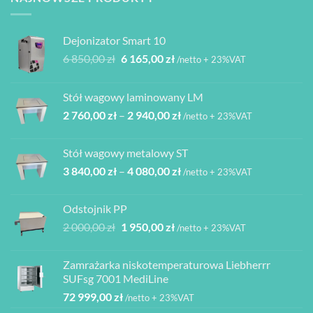
Dejonizator Smart 10
Pierwotna
Aktualna
6 850,00
zł
6 165,00
zł
/netto + 23%VAT
cena
cena
wynosiła:
wynosi:
Stół wagowy laminowany LM
6
6
Zakres
2 760,00
zł
–
2 940,00
zł
850,00 zł.
165,00 zł.
/netto + 23%VAT
cen:
od
Stół wagowy metalowy ST
2
Zakres
3 840,00
zł
–
4 080,00
zł
760,00 zł
/netto + 23%VAT
cen:
do
od
2
Odstojnik PP
3
940,00 zł
Pierwotna
Aktualna
2 000,00
zł
1 950,00
zł
/netto + 23%VAT
840,00 zł
cena
cena
do
wynosiła:
wynosi:
4
Zamrażarka niskotemperaturowa Liebherrr
2
1
080,00 zł
SUFsg 7001 MediLine
000,00 zł.
950,00 zł.
72 999,00
zł
/netto + 23%VAT