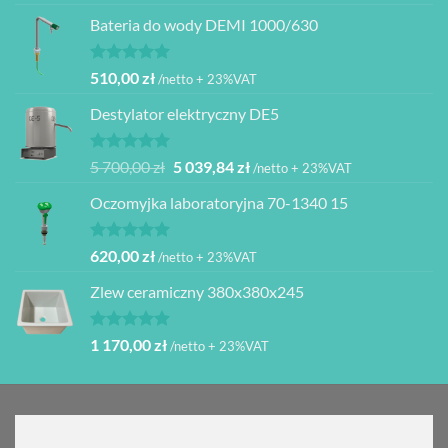
5.00
na 5
Bateria do wody DEMI 1000/630
Oceniono
510,00
zł
/netto + 23%VAT
5.00
na 5
Destylator elektryczny DE5
Oceniono
Pierwotna
Aktualna
5 700,00
zł
5 039,84
zł
/netto + 23%VAT
5.00
na 5
cena
cena
Oczomyjka laboratoryjna 70-1340 15
wynosiła:
wynosi:
5
5
700,00 zł.
039,84 zł.
Oceniono
620,00
zł
/netto + 23%VAT
5.00
na 5
Zlew ceramiczny 380x380x245
Oceniono
1 170,00
zł
/netto + 23%VAT
5.00
na 5