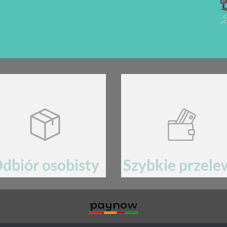
dbiór osobisty
Szybkie przele
60-105 Poznań, ul. Kopanina 30/1
Płatności przez bramkę
pay
now mBan
MIN
POLITYKA PRYWATNOŚCI
RODO
AKTUALNOŚCI
PRODUKTY