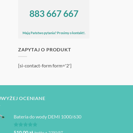
883 667 667
Mają Państwo pytania? Prosimy o kontakt!.
ZAPYTAJ O PRODUKT
[si-contact-form form='2']
JWYŻEJ OCENIANE
Bateria do wody DEMI 1000/630
Oceniono
510,00
zł
/netto + 23%VAT