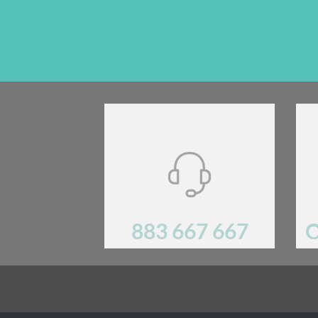
883 667 667
O
Mają Państwo pytania? Prosimy o kontakt!.
REGULA