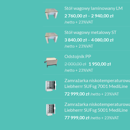
wynosiła:
wynosi:
Stół wagowy laminowany LM
6
6
Zakres
2 760,00
zł
–
850,00 zł.
2 940,00
zł
165,00 zł.
cen:
/netto + 23%VAT
od
Stół wagowy metalowy ST
2
Zakres
3 840,00
zł
–
4 080,00
zł
760,00 z
cen:
do
/netto + 23%VAT
od
2
Odstojnik PP
3
940,00 z
Pierwotna
Aktualna
2 000,00
zł
1 950,00
zł
840,00 z
cena
cena
do
/netto + 23%VAT
wynosiła:
wynosi:
4
Zamrażarka niskotemperaturow
2
1
080,00 z
Liebherrr SUFsg 7001 MediLine
000,00 zł.
950,00 zł.
72 999,00
zł
/netto + 23%VAT
Zamrażarka niskotemperaturow
Liebherrr SUFsg 5001 MediLine
77 999,00
zł
/netto + 23%VAT