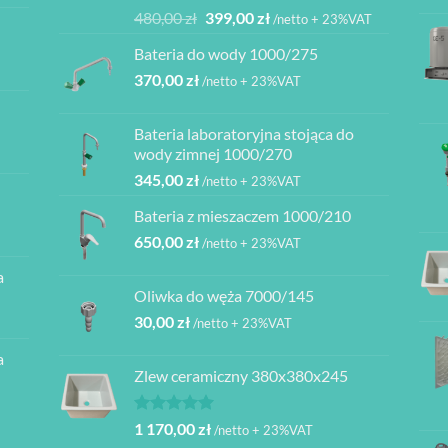
Oceniono
Pierwotna
Aktualna
480,00
zł
399,00
zł
/netto + 23%VAT
5.00
na 5
cena
cena
Bateria do wody 1000/275
wynosiła:
wynosi:
370,00
zł
480,00 zł.
399,00 zł.
/netto + 23%VAT
Bateria laboratoryjna stojąca do
ł
wody zimnej 1000/270
345,00
zł
/netto + 23%VAT
ł
Bateria z mieszaczem 1000/210
ł
650,00
zł
/netto + 23%VAT
a
ł
Oliwka do węża 7000/145
30,00
zł
/netto + 23%VAT
a
Zlew ceramiczny 380x380x245
Oceniono
1 170,00
zł
/netto + 23%VAT
5.00
na 5