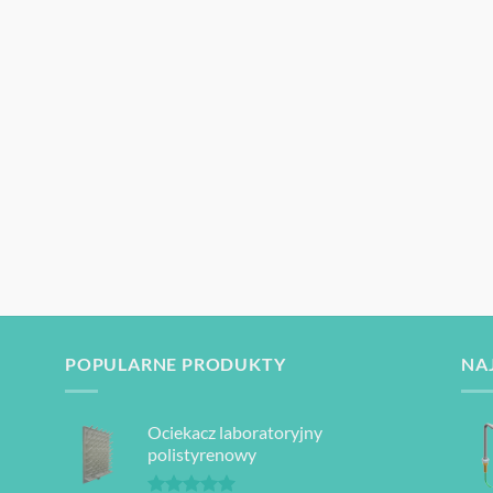
POPULARNE PRODUKTY
NA
Ociekacz laboratoryjny
polistyrenowy