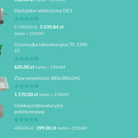
5.00
na 5
Destylator elektryczny DE5
Oceniono
Pierwotna
Aktualna
5 700,00
zł
5 039,84
zł
5.00
na 5
cena
cena
/netto + 23%VAT
wynosiła:
wynosi:
Oczomyjka laboratoryjna 70-1340
5
5
15
700,00 zł.
039,84 zł.
Oceniono
620,00
zł
/netto + 23%VAT
5.00
na 5
Zlew ceramiczny 380x380x245
Oceniono
1 170,00
zł
/netto + 23%VAT
5.00
na 5
Ociekacz laboratoryjny
polistyrenowy
Oceniono
Pierwotna
Aktualna
480,00
zł
399,00
zł
/netto + 23%VAT
5.00
na 5
cena
cena