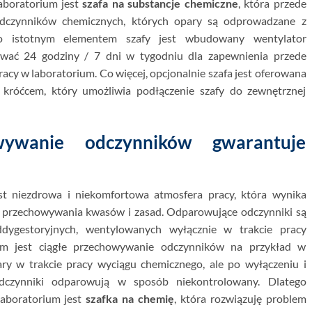
boratorium jest
szafa na substancje chemiczne
, która przede
odczynników chemicznych, których opary są odprowadzane z
ego istotnym elementem szafy jest wbudowany wentylator
wać 24 godziny / 7 dni w tygodniu dla zapewnienia przede
acy w laboratorium. Co więcej, opcjonalnie szafa jest oferowana
króćcem, który umożliwia podłączenie szafy do zewnętrznej
wywanie odczynników gwarantuje
est niezdrowa i niekomfortowa atmosfera pracy, która wynika
 przechowywania kwasów i zasad. Odparowujące odczynniki są
ygestoryjnych, wentylowanych wyłącznie w trakcie pracy
m jest ciągłe przechowywanie odczynników na przykład w
ry w trakcie pracy wyciągu chemicznego, ale po wyłączeniu i
dczynniki odparowują w sposób niekontrolowany. Dlatego
aboratorium jest
szafka na chemię
, która rozwiązuję problem