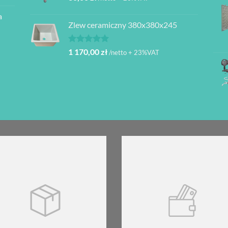
a
Zlew ceramiczny 380x380x245
Oceniono
1 170,00
zł
/netto + 23%VAT
5.00
na 5