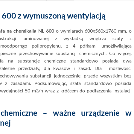
L 600 z wymuszoną wentylacją
afa na chemikalia NL 600
o wymiarach 600x560x1760 mm, o
nstrukcji laminowanej z wykładką wnętrza szafy z
emoodporngo polipropylenu, z 4 półkami umożliwiiająca
zpieczne przechowywanie substancji chemicznych. Co więcej,
afa na substancje chemiczne standardowo posiada dwa
ezależne przedziały, dla kwasów i zasad. Dla możliwości
zechowywania substancji jednocześnie, przede wszystkim bez
w z zasadami. Podsumowując, szafa standardowo posiada
dajności 50 m3/h wraz z króćcem do podłączenia instalacji
 chemiczne – ważne urządzenie w
jnej