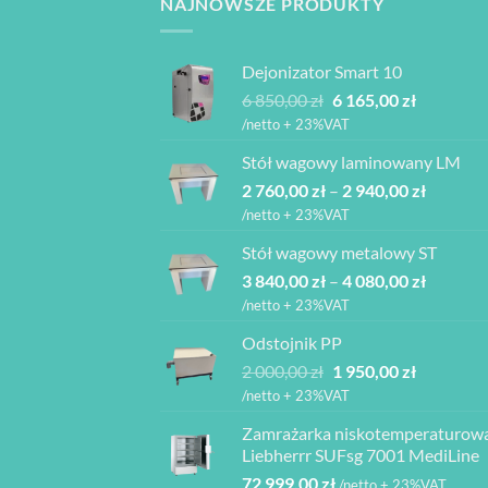
NAJNOWSZE PRODUKTY
Dejonizator Smart 10
Pierwotna
Aktualna
6 850,00
zł
6 165,00
zł
cena
cena
/netto + 23%VAT
wynosiła:
wynosi:
Stół wagowy laminowany LM
6
6
Zakres
2 760,00
zł
–
850,00 zł.
2 940,00
zł
165,00 zł.
cen:
/netto + 23%VAT
od
Stół wagowy metalowy ST
2
Zakres
3 840,00
zł
–
4 080,00
zł
760,00 z
cen:
do
/netto + 23%VAT
od
2
Odstojnik PP
3
940,00 z
Pierwotna
Aktualna
2 000,00
zł
1 950,00
zł
840,00 z
cena
cena
do
/netto + 23%VAT
wynosiła:
wynosi:
4
Zamrażarka niskotemperaturow
2
1
080,00 z
Liebherrr SUFsg 7001 MediLine
000,00 zł.
950,00 zł.
72 999,00
zł
/netto + 23%VAT