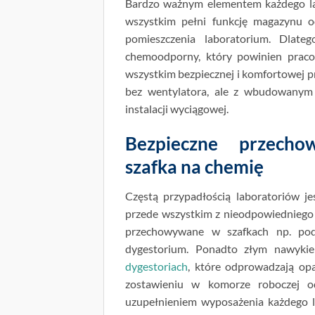
Bardzo ważnym elementem każdego la
wszystkim pełni funkcję magazynu 
pomieszczenia laboratorium. Dlat
chemoodporny, który powinien praco
wszystkim bezpiecznej i komfortowej pr
bez wentylatora, ale z wbudowanym 
instalacji wyciągowej.
Bezpieczne przecho
szafka na chemię
Częstą przypadłością laboratoriów j
przede wszystkim z nieodpowiedniego
przechowywane w szafkach np. podd
dygestorium. Ponadto złym nawykie
dygestoriach
, które odprowadzają opa
zostawieniu w komorze roboczej o
uzupełnieniem wyposażenia każdego l