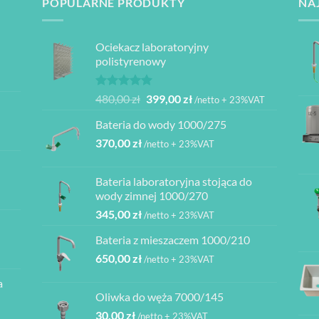
POPULARNE PRODUKTY
NA
Ociekacz laboratoryjny
polistyrenowy
Oceniono
Pierwotna
Aktualna
480,00
zł
399,00
zł
/netto + 23%VAT
5.00
na 5
cena
cena
Bateria do wody 1000/275
wynosiła:
wynosi:
370,00
zł
480,00 zł.
399,00 zł.
/netto + 23%VAT
Bateria laboratoryjna stojąca do
ł
wody zimnej 1000/270
345,00
zł
/netto + 23%VAT
ł
Bateria z mieszaczem 1000/210
ł
650,00
zł
/netto + 23%VAT
a
ł
Oliwka do węża 7000/145
30,00
zł
/netto + 23%VAT