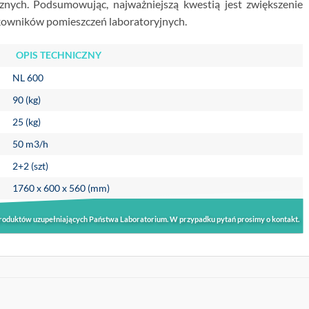
ych. Podsumowując, najważniejszą kwestią jest zwiększenie
tkowników pomieszczeń laboratoryjnych.
OPIS TECHNICZNY
NL 600
90 (kg)
25 (kg)
50 m3/h
2+2 (szt)
1760 x 600 x 560 (mm)
roduktów uzupełniających Państwa Laboratorium. W przypadku pytań prosimy o kontakt.