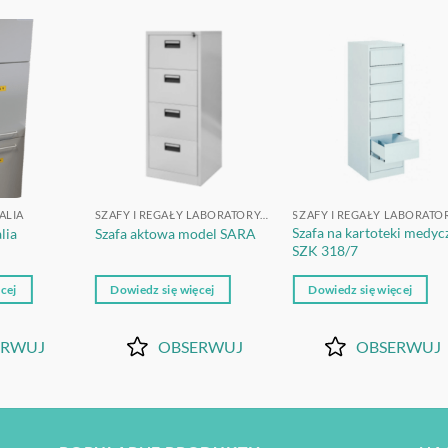
OBSERWUJ
OBSERWUJ
OBSERWU
ALIA
SZAFY I REGAŁY LABORATORYJNE
Szafa na kartoteki medyc
lia
Szafa aktowa model SARA
SZK 318/7
cej
Dowiedz się więcej
Dowiedz się więcej
ERWUJ
OBSERWUJ
OBSERWUJ