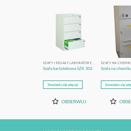
OBSERWUJ
OBSERWUJ
A CHEMIKALIA
SZAFY I REGAŁY LABORATORYJNE
SZAFY NA CHEMIK
 chemikalia PolLab
Szafa kartotekowa SZK 302
Szafa na chemika
0x1900
z się więcej
Dowiedz się więcej
Dowiedz się wię
OBSERWUJ
OBSERWUJ
OBS