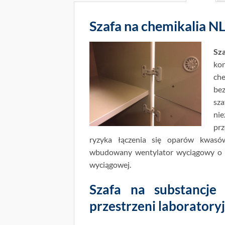
Szafa na chemikalia N
Sz
ko
ch
be
sz
ni
pr
ryzyka łączenia się oparów kwasó
wbudowany wentylator wyciągowy o wy
wyciągowej.
Szafa na substancje
przestrzeni laboratory