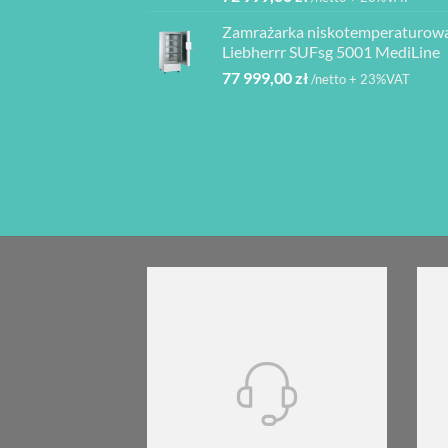
Zamrażarka niskotemperaturow
Liebherrr SUFsg 5001 MediLine
77 999,00
zł
/netto + 23%VAT