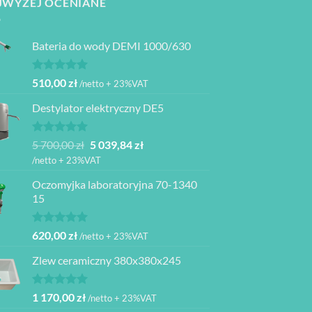
JWYŻEJ OCENIANE
Bateria do wody DEMI 1000/630
Oceniono
510,00
zł
/netto + 23%VAT
5.00
na 5
Destylator elektryczny DE5
Oceniono
Pierwotna
Aktualna
5 700,00
zł
5 039,84
zł
5.00
na 5
cena
cena
/netto + 23%VAT
wynosiła:
wynosi:
Oczomyjka laboratoryjna 70-1340
5
5
15
700,00 zł.
039,84 zł.
Oceniono
620,00
zł
/netto + 23%VAT
5.00
na 5
Zlew ceramiczny 380x380x245
Oceniono
1 170,00
zł
/netto + 23%VAT
5.00
na 5