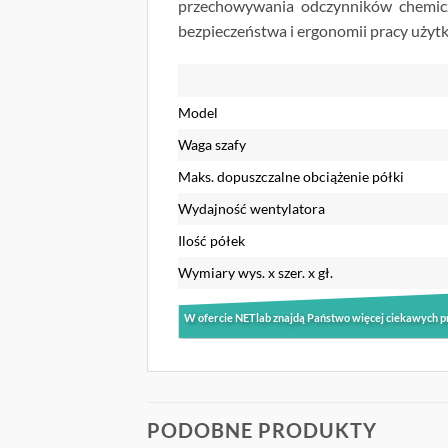
przechowywania odczynników chemiczn
bezpieczeństwa i ergonomii pracy uży
Model
Waga szafy
Maks. dopuszczalne obciążenie półki
Wydajność wentylatora
Ilość półek
Wymiary wys. x szer. x gł.
W ofercie NETlab znajdą Państwo więcej ciekawych p
PODOBNE PRODUKTY