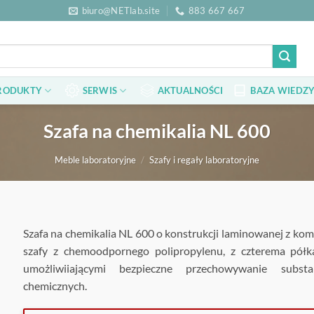
biuro@NETlab.site
883 667 667
RODUKTY
SERWIS
AKTUALNOŚCI
BAZA WIEDZY
Szafa na chemikalia NL 600
Meble laboratoryjne
/
Szafy i regały laboratoryjne
Szafa na chemikalia NL 600 o konstrukcji laminowanej z ko
szafy z chemoodpornego polipropylenu, z czterema półk
umożliwiiającymi bezpieczne przechowywanie substan
chemicznych.