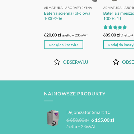
RA LABORATORYJNA
ARMATURA LABORATORYJNA
ARMATURA LABOR
 laboratoryjna 45°
Bateria ścienna łokciowa
Bateria z miesz
9
1000/206
1000/211
Oceniono
5
zł
620,00
zł
605,00
zł
/netto + 23%VAT
/netto + 23%VAT
/netto 
na 5
 do koszyka
Dodaj do koszyka
Dodaj do koszy
OBSERWUJ
OBSERWUJ
OBS
NAJNOWSZE PRODUKTY
Dejonizator Smart 10
Pierwotna
Aktualna
6 850,00
zł
6 165,00
zł
cena
cena
/netto + 23%VAT
wynosiła:
wynosi: