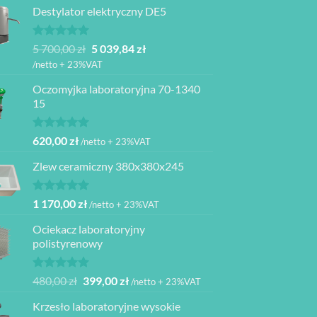
Destylator elektryczny DE5
Oceniono
Pierwotna
Aktualna
5 700,00
zł
5 039,84
zł
5.00
na 5
cena
cena
/netto + 23%VAT
wynosiła:
wynosi:
Oczomyjka laboratoryjna 70-1340
5
5
15
700,00 zł.
039,84 zł.
Oceniono
620,00
zł
/netto + 23%VAT
5.00
na 5
Zlew ceramiczny 380x380x245
Oceniono
1 170,00
zł
/netto + 23%VAT
5.00
na 5
Ociekacz laboratoryjny
polistyrenowy
Oceniono
Pierwotna
Aktualna
480,00
zł
399,00
zł
/netto + 23%VAT
5.00
na 5
cena
cena
Krzesło laboratoryjne wysokie
wynosiła:
wynosi: