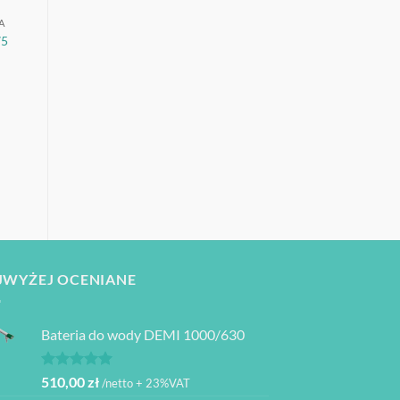
A
75
JWYŻEJ OCENIANE
Bateria do wody DEMI 1000/630
Oceniono
510,00
zł
/netto + 23%VAT
5.00
na 5