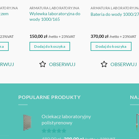
ATORYJNA
ARMATURA LABORATORYJNA
ARMATURA LABORATORYJN
aczem
Wylewka laboratoryjna do
Bateria do wody 1000/2
wody 1000/165
150,00
zł
370,00
zł
+ 23%VAT
/netto + 23%VAT
/netto + 23%VAT
ka
Dodaj do koszyka
Dodaj do koszyka
ERWUJ
OBSERWUJ
OBSERWUJ
POPULARNE PRODUKTY
NA
Ociekacz laboratoryjny
polistyrenowy
Oceniono
Pierwotna
Aktualna
480,00
zł
399,00
zł