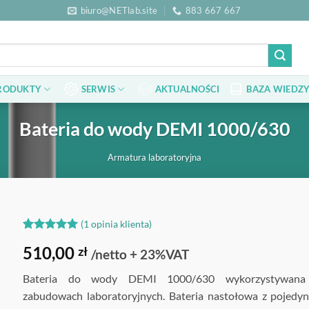
biuro@NETlab.site
883 667 667
RODUKTY
SERWIS
AKTUALNOŚCI
BAZA WIEDZY
Bateria do wody DEMI 1000/630
Armatura laboratoryjna
(
1
opinia klienta)
Oceniony
1
5
510,00
zł
na 5 na
/netto + 23%VAT
podstawie
oceny
Bateria do wody DEMI 1000/630 wykorzystywan
klienta
zabudowach laboratoryjnych. Bateria nastołowa z pojedyn