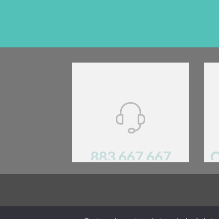
883 667 667
O
Mają Państwo pytania? Prosimy o kontakt!.
REGULA