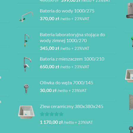
/netto + 23%VAT
5.00
na 5
cena
cena
Bateria do wody 1000/275
wynosiła:
wynosi:
370,00
zł
480,00 zł.
399,00 zł.
/netto + 23%VAT
Bateria laboratoryjna stojąca do
ł
wody zimnej 1000/270
345,00
zł
/netto + 23%VAT
ł
Bateria z mieszaczem 1000/210
ł
650,00
zł
/netto + 23%VAT
a
ł
Oliwka do węża 7000/145
30,00
zł
/netto + 23%VAT
a
Zlew ceramiczny 380x380x245
Oceniono
1 170,00
zł
/netto + 23%VAT
5.00
na 5