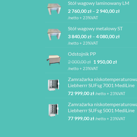
Stół wagowy laminowany LM
6
6
Zakres
2 760,00
zł
–
850,00 zł.
2 940,00
zł
165,00 zł.
cen:
/netto + 23%VAT
od
Stół wagowy metalowy ST
2
Zakres
3 840,00
zł
–
4 080,00
zł
760,00 z
cen:
do
/netto + 23%VAT
od
2
Odstojnik PP
3
940,00 z
Pierwotna
Aktualna
2 000,00
zł
1 950,00
zł
840,00 z
cena
cena
do
/netto + 23%VAT
wynosiła:
wynosi:
4
Zamrażarka niskotemperaturow
2
1
080,00 z
Liebherrr SUFsg 7001 MediLine
000,00 zł.
950,00 zł.
72 999,00
zł
/netto + 23%VAT
Zamrażarka niskotemperaturow
Liebherrr SUFsg 5001 MediLine
77 999,00
zł
/netto + 23%VAT