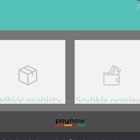
dbiór osobisty
Szybkie przele
60-105 Poznań, ul. Kopanina 30/1
Płatności przez bramkę
pay
now mBan
MIN
POLITYKA PRYWATNOŚCI
RODO
AKTUALNOŚCI
PRODUKTY