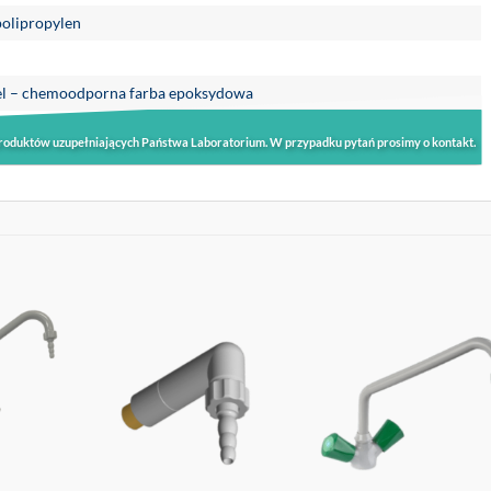
polipropylen
iel – chemoodporna farba epoksydowa
roduktów uzupełniających Państwa Laboratorium. W przypadku pytań prosimy o kontakt.
OBSERWUJ
OBSERWUJ
OBSERWU