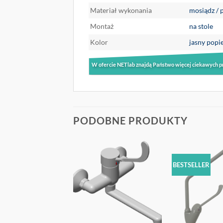
Materiał wykonania
mosiądz / 
Montaż
na stole
Kolor
jasny pop
W ofercie NETlab znajdą Państwo więcej ciekawych p
PODOBNE PRODUKTY
BESTSELLER
OBSERWUJ
OBSERWUJ