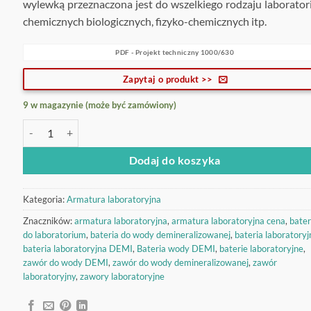
wylewką przeznaczona jest do wszelkiego rodzaju laborato
chemicznych biologicznych, fizyko-chemicznych itp.
PDF - Projekt techniczny 1000/630
Zapytaj o produkt >>
9 w magazynie (może być zamówiony)
ilość Bateria do wody DEMI 1000/630
Dodaj do koszyka
Kategoria:
Armatura laboratoryjna
Znaczników:
armatura laboratoryjna
,
armatura laboratoryjna cena
,
bater
do laboratorium
,
bateria do wody demineralizowanej
,
bateria laboratoryj
bateria laboratoryjna DEMI
,
Bateria wody DEMI
,
baterie laboratoryjne
,
zawór do wody DEMI
,
zawór do wody demineralizowanej
,
zawór
laboratoryjny
,
zawory laboratoryjne