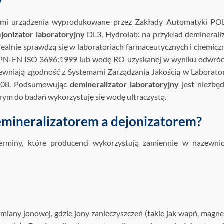
y
nnymi urządzenia wyprodukowane przez Zakłady Automatyki PO
jonizator laboratoryjny
DL3, Hydrolab: na przykład deminerali
ealnie sprawdzą się w laboratoriach farmaceutycznych i chemicz
my PN-EN ISO 3696:1999 lub wodę RO uzyskanej w wyniku odwró
pewniają zgodność z Systemami Zarządzania Jakością w Laborato
008. Podsumowując
demineralizator laboratoryjny
jest niezb
ym do badań wykorzystuję się wodę ultraczystą.
demineralizatorem a dejonizatorem?
rminy, które producenci wykorzystują zamiennie w nazewnic
ymiany jonowej, gdzie jony zanieczyszczeń (takie jak wapń, magne