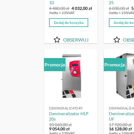
10
25
Pierwotna
Aktualna
P
4 480,00
zł
4 032,00
zł
6 030,00
zł
5
cena
cena
c
/netto + 23%VAT
/netto + 23%VA
wynosiła:
wynosi:
w
4
4
6
Dodaj do koszyka
Dodaj do k
480,00 zł.
032,00 zł.
0
OBSERWUJ
OBS
Promocja
Promocja
OBSERWUJ
DEMINERALIZATORY
DEMINERALIZ
Demineralizator HLP
Demineraliza
20s
UF
10 060,00
zł
17 920,00
zł
Pierwotna
Aktualna
Pierwotna
A
9 054,00
zł
16 128,00
zł
cena
cena
cena
c
/netto + 23%VAT
/netto + 23%VA