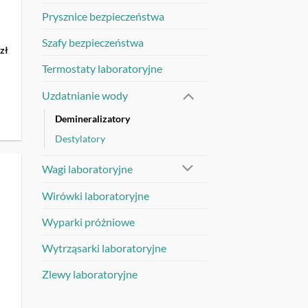
Prysznice bezpieczeństwa
Szafy bezpieczeństwa
na
Aktualna
6
zł
cena
Termostaty laboratoryjne
:
wynosi:
8
.
675,26 zł.
Uzdatnianie wody
Demineralizatory
Destylatory
Wagi laboratoryjne
UJ
Wirówki laboratoryjne
Wyparki próżniowe
Wytrząsarki laboratoryjne
Zlewy laboratoryjne
P