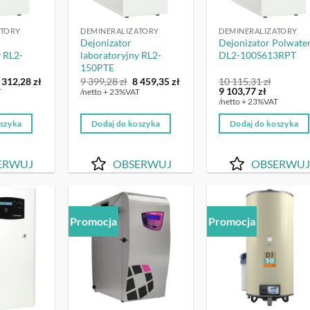
ATORY
DEMINERALIZATORY
DEMINERALIZATORY
Dejonizator
Dejonizator Polwate
y RL2-
laboratoryjny RL2-
DL2-100S613RPT
150PTE
ierwotna
Aktualna
Pierwotna
Aktualna
 312,28
zł
9 399,28
zł
8 459,35
zł
10 115,31
zł
ena
cena
cena
cena
Pierwotna
Aktualna
9 103,77
zł
T
/netto + 23%VAT
ynosiła:
wynosi:
wynosiła:
wynosi:
cena
cena
/netto + 23%VAT
7
9
8
wynosiła:
wynosi:
24,76 zł.
312,28 zł.
399,28 zł.
459,35 zł.
10
9
oszyka
Dodaj do koszyka
Dodaj do koszyka
115,31 zł.
103,77 zł.
ERWUJ
OBSERWUJ
OBSERWUJ
Promocja
Promocja
OBSERWUJ
OBSERWUJ
OBSERW