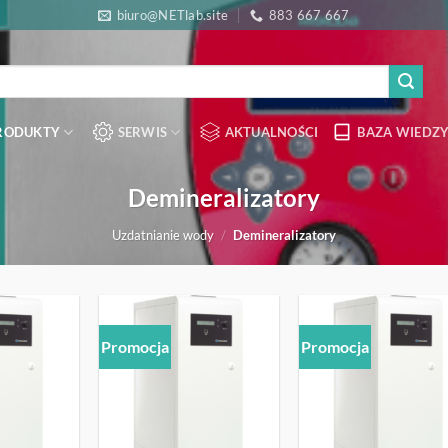
biuro@NETlab.site
883 667 667
RODUKTY
SERWIS
AKTUALNOŚCI
BAZA WIEDZY
Demineralizatory
Uzdatnianie wody
/
Demineralizatory
Promocja
Promocja
OBSERWUJ
OBSERWUJ
OBSERW