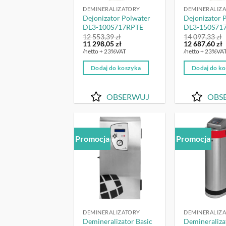
DEMINERALIZATORY
DEMINERALIZ
Dejonizator Polwater
Dejonizator 
DL3-100S717RPTE
DL3-150S71
12 553,39
zł
14 097,33
zł
Pierwotna
Aktualna
Pierwotna
A
11 298,05
zł
12 687,60
zł
cena
cena
cena
c
/netto + 23%VAT
/netto + 23%VA
wynosiła:
wynosi:
wynosiła:
w
12
11
14
Dodaj do koszyka
Dodaj do k
553,39 zł.
298,05 zł.
097,33 zł.
6
OBSERWUJ
OBS
Promocja
Promocja
OBSERWUJ
DEMINERALIZATORY
DEMINERALIZ
Demineralizator Basic
Demineraliza