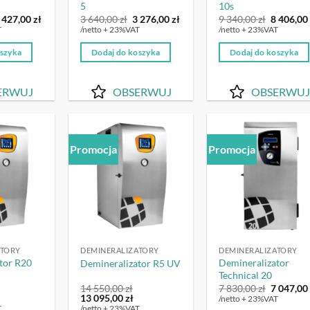
5
10s
ierwotna
Aktualna
Pierwotna
Aktualna
Pierwot
 427,00
zł
3 640,00
zł
3 276,00
zł
9 340,00
zł
8 406,0
ena
cena
cena
cena
cena
T
/netto + 23%VAT
/netto + 23%VAT
ynosiła:
wynosi:
wynosiła:
wynosi:
wynosiła
5
3
3
9
oszyka
Dodaj do koszyka
Dodaj do koszyka
30,00 zł.
427,00 zł.
640,00 zł.
276,00 zł.
340,00 zł
ERWUJ
OBSERWUJ
OBSERWUJ
Promocja
Promocja
OBSERWUJ
OBSERWUJ
OBSERW
ATORY
DEMINERALIZATORY
DEMINERALIZATORY
tor R20
Demineralizator
Demineralizator R5 UV
Technical 20
Pierwot
14 550,00
zł
7 830,00
zł
7 047,0
ktualna
Pierwotna
Aktualna
cena
13 095,00
zł
/netto + 23%VAT
ena
cena
cena
wynosiła
T
/netto + 23%VAT