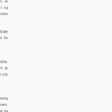
h: w
) są
jonów
dzaje
st to
zie.
ni je
h czy
omocą
nowo:
ne są