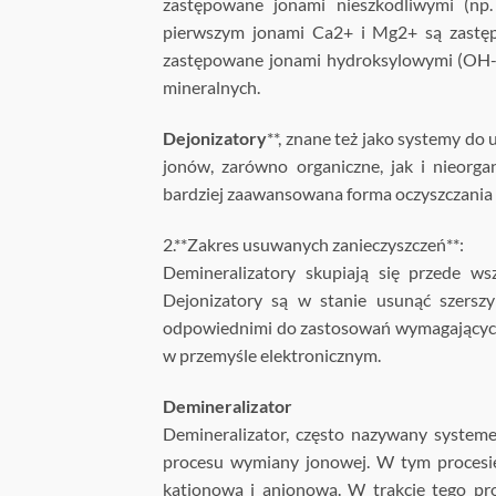
zastępowane jonami nieszkodliwymi (np
pierwszym jonami Ca2+ i Mg2+ są zastę
zastępowane jonami hydroksylowymi (OH-
mineralnych.
Dejonizatory
**, znane też jako systemy do
jonów, zarówno organiczne, jak i nieorga
bardziej zaawansowana forma oczyszczania 
2.**Zakres usuwanych zanieczyszczeń**:
Demineralizatory skupiają się przede w
Dejonizatory są w stanie usunąć szerszy
odpowiednimi do zastosowań wymagających 
w przemyśle elektronicznym.
Demineralizator
Demineralizator, często nazywany syste
procesu wymiany jonowej. W tym procesi
kationową i anionową. W trakcie tego pro