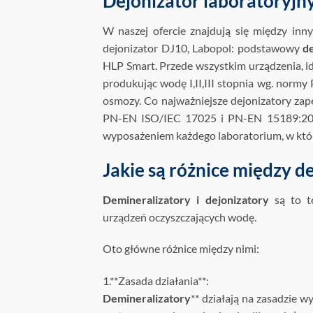
Dejonizator laboratoryjn
W naszej ofercie znajdują się między i
dejonizator DJ10, Labopol: podstawowy
de
HLP Smart. Przede wszystkim urządzenia, id
produkując wodę I,II,III stopnia wg. nor
osmozy. Co najważniejsze dejonizatory za
PN-EN ISO/IEC 17025 i PN-EN 15189:2
wyposażeniem każdego laboratorium, w któr
Jakie są różnice między 
Demineralizatory i dejonizatory
są to te
urządzeń oczyszczających wodę.
Oto główne różnice między nimi:
1.**Zasada działania**:
Demineralizatory
** działają na zasadzie w