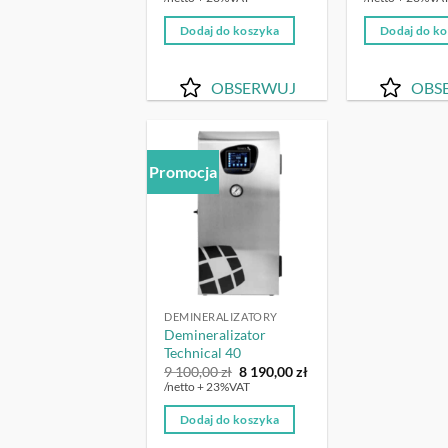
wynosiła:
wynosi:
wynosiła:
w
10
9
17
Dodaj do koszyka
Dodaj do k
060,00 zł.
054,00 zł.
920,00 zł.
1
OBSERWUJ
OBS
Promocja
OBSERWUJ
DEMINERALIZATORY
Demineralizator
Technical 40
Pierwotna
Aktualna
9 100,00
zł
8 190,00
zł
cena
cena
/netto + 23%VAT
wynosiła:
wynosi:
9
8
Dodaj do koszyka
100,00 zł.
190,00 zł.