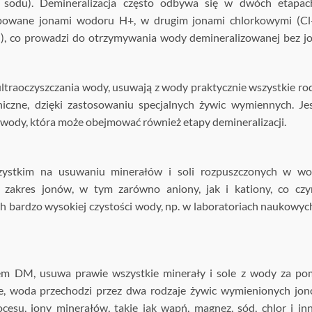
. sodu). Demineralizacja często odbywa się w dwóch etapac
powane jonami wodoru H+, w drugim jonami chlorkowymi (Cl-
), co prowadzi do otrzymywania wody demineralizowanej bez 
 ultraoczyszczania wody, usuwają z wody praktycznie wszystkie ro
niczne, dzięki zastosowaniu specjalnych żywic wymiennych. Je
wody, która może obejmować również etapy demineralizacji.
szystkim na usuwaniu minerałów i soli rozpuszczonych w wod
 zakres jonów, w tym zarówno aniony, jak i kationy, co czy
bardzo wysokiej czystości wody, np. w laboratoriach naukowyc
mem DM, usuwa prawie wszystkie minerały i sole z wody za p
e, woda przechodzi przez dwa rodzaje żywic wymienionych jo
cesu, jony minerałów, takie jak wapń, magnez, sód, chlor i in