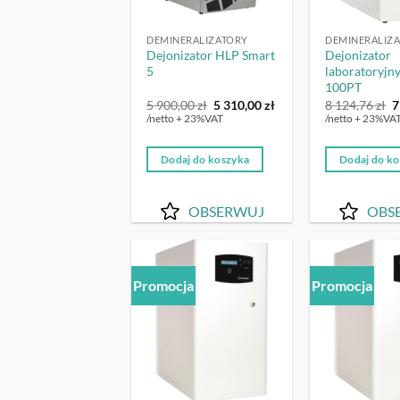
DEMINERALIZATORY
DEMINERALIZ
Dejonizator HLP Smart
Dejonizator
5
laboratoryjn
100PT
Pierwotna
Aktualna
P
5 900,00
zł
5 310,00
zł
8 124,76
zł
7
cena
cena
c
/netto + 23%VAT
/netto + 23%VA
wynosiła:
wynosi:
w
5
5
8
900,00 zł.
310,00 zł.
1
Dodaj do koszyka
Dodaj do k
OBSERWUJ
OBS
Promocja
Promocja
OBSERWUJ