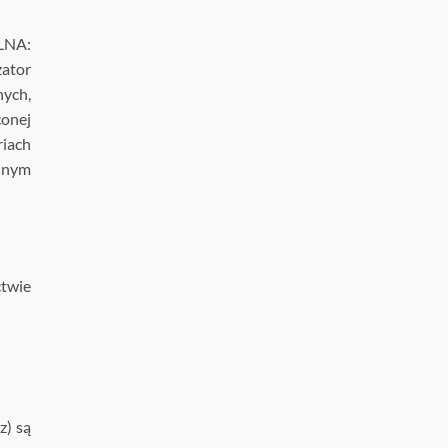
LNA:
zator
nych,
conej
riach
ędnym
twie
z) są