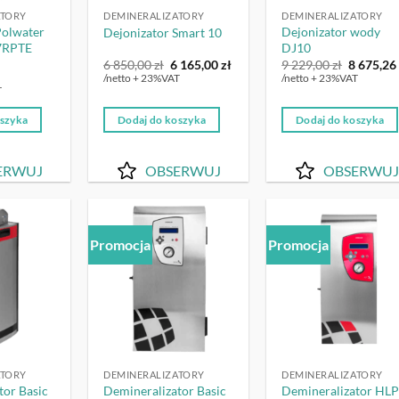
ATORY
DEMINERALIZATORY
DEMINERALIZATORY
Polwater
Dejonizator wody
Dejonizator Smart 10
7RPTE
DJ10
Pierwotna
Aktualna
Pierwot
6 850,00
zł
6 165,00
zł
9 229,00
zł
8 675,2
ktualna
cena
cena
cena
/netto + 23%VAT
/netto + 23%VAT
ena
wynosiła:
wynosi:
wynosiła
T
ynosi:
6
6
9
12
850,00 zł.
165,00 zł.
229,00 zł
oszyka
Dodaj do koszyka
Dodaj do koszyka
87,60 zł.
ERWUJ
OBSERWUJ
OBSERWUJ
Promocja
Promocja
OBSERWUJ
OBSERWUJ
OBSERW
ATORY
DEMINERALIZATORY
DEMINERALIZATORY
tor Basic
Demineralizator Basic
Demineralizator HL