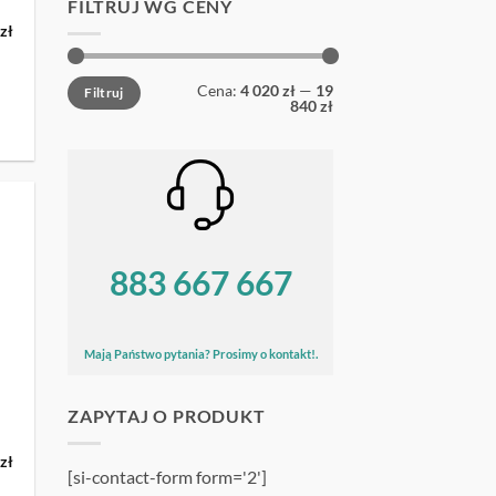
FILTRUJ WG CENY
na
Aktualna
0
zł
cena
:
wynosi:
8
Cena
Cena
Cena:
4 020 zł
—
19
.
406,00 zł.
Filtruj
min
max
840 zł
UJ
883 667 667
Mają Państwo pytania? Prosimy o kontakt!.
ZAPYTAJ O PRODUKT
na
Aktualna
0
zł
[si-contact-form form='2']
cena
:
wynosi: