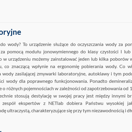
oryjne
y
do wody? To urządzenie służące do oczyszczania wody za po
m za pomocą modułu jonowymiennego do klasy czystości I lub
o w urządzeniu możemy zainstalować jeden lub kilka poborów
u, co znaczącą wpłynie na ergonomię pobierania wody. Co wi
a wody zasilającej zmywarki laboratoryjne, autoklawy i tym po
ości wody dla poprawnego funkcjonowania. Ponadto deminerali
e o różnych pojemnościach w zależności od zapotrzebowania od 
chnie stosują destylację w swojej pracy jest między innymi b
 zespół ekspertów z NETlab dobiera Państwu wysokiej jak
ę ultraczystą, charakteryzujące się przy tym niezawodnością i d