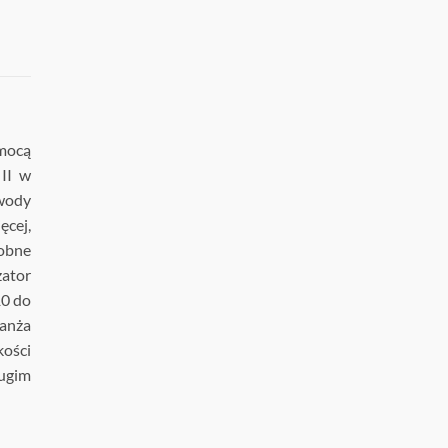
mocą
 II w
 wody
ęcej,
dobne
zator
10 do
ranża
ości
ługim