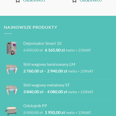
NAJNOWSZE PRODUKTY
Dejonizator Smart 10
Pierwotna
Aktualna
6 850,00
zł
6 165,00
zł
/netto + 23%VAT
cena
cena
wynosiła:
wynosi:
Stół wagowy laminowany LM
6
6
Zakres
2 760,00
zł
–
2 940,00
zł
850,00 zł.
165,00 zł.
/netto + 23%VAT
cen:
od
Stół wagowy metalowy ST
2
Zakres
3 840,00
zł
–
4 080,00
zł
760,00 zł
/netto + 23%VAT
cen:
do
od
2
Odstojnik PP
3
940,00 zł
Pierwotna
Aktualna
2 000,00
zł
1 950,00
zł
/netto + 23%VAT
840,00 zł