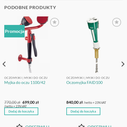
PODOBNE PRODUKTY
Promocja
OBSERWUJ
OBSERWUJ
OCZOMYJKI | MYJKI DO OCZU
OCZOMYJKI | MYJKI DO OCZU
Myjka do oczu 1100/42
Oczomyjka FAID100
Pierwotna
Aktualna
770,00
zł
699,00
zł
840,00
zł
/netto + 23%VAT
cena
cena
/netto + 23%VAT
wynosiła:
wynosi:
Dodaj do koszyka
Dodaj do koszyka
770,00 zł.
699,00 zł.
OBSERWUJ
OBSERWUJ