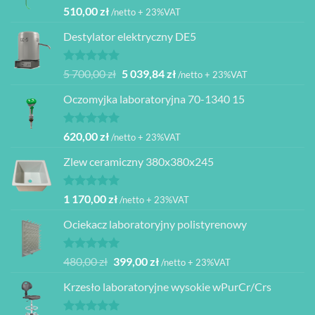
Oceniono
510,00
zł
/netto + 23%VAT
5.00
na 5
Destylator elektryczny DE5
Oceniono
Pierwotna
Aktualna
5 700,00
zł
5 039,84
zł
/netto + 23%VAT
5.00
na 5
cena
cena
Oczomyjka laboratoryjna 70-1340 15
wynosiła:
wynosi:
5
5
700,00 zł.
039,84 zł.
Oceniono
620,00
zł
/netto + 23%VAT
5.00
na 5
Zlew ceramiczny 380x380x245
Oceniono
1 170,00
zł
/netto + 23%VAT
5.00
na 5
Ociekacz laboratoryjny polistyrenowy
Oceniono
Pierwotna
Aktualna
480,00
zł
399,00
zł
/netto + 23%VAT
5.00
na 5
cena
cena
Krzesło laboratoryjne wysokie wPurCr/Crs
wynosiła:
wynosi:
480,00 zł.
399,00 zł.