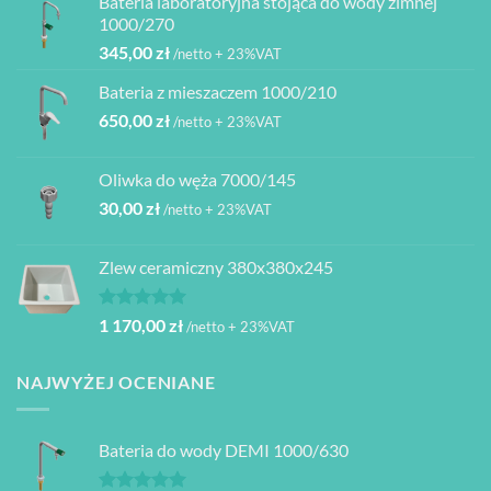
Bateria laboratoryjna stojąca do wody zimnej
1000/270
345,00
zł
/netto + 23%VAT
Bateria z mieszaczem 1000/210
650,00
zł
/netto + 23%VAT
Oliwka do węża 7000/145
30,00
zł
/netto + 23%VAT
Zlew ceramiczny 380x380x245
Oceniono
1 170,00
zł
/netto + 23%VAT
5.00
na 5
NAJWYŻEJ OCENIANE
Bateria do wody DEMI 1000/630