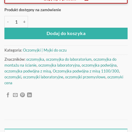
Produkt dostępny na zamówienie
ilość Oczomyjka podwójna z misą 1100/300
Dodaj do koszyka
Kategoria:
Oczomyjki | Myjki do oczu
Znaczników:
oczomyjka
,
oczomyjka do laboratorium
,
oczomyjka do
montażu na ścianie
,
oczomyjka laboratoryjna
,
oczomyjka podwójna
,
oczomyjka podwójna z misą
,
Oczomyjka podwójna z misą 1100/300
,
oczomyjki
,
oczomyjki laboratoryjne
,
oczomyjki przemysłowe
,
oczomyki
cena