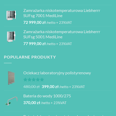
cena
cena
do
wynosiła:
wynosi:
4
Zamrażarka niskotemperaturowa Liebherrr
2
1
080,00 zł
SUFsg 7001 MediLine
000,00 zł.
950,00 zł.
72 999,00
zł
/netto + 23%VAT
Zamrażarka niskotemperaturowa Liebherrr
SUFsg 5001 MediLine
77 999,00
zł
/netto + 23%VAT
POPULARNE PRODUKTY
Ociekacz laboratoryjny polistyrenowy
Oceniono
Pierwotna
Aktualna
480,00
zł
399,00
zł
/netto + 23%VAT
5.00
na 5
cena
cena
Bateria do wody 1000/275
wynosiła:
wynosi:
370,00
zł
480,00 zł.
399,00 zł.
/netto + 23%VAT