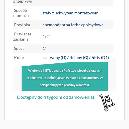
przepływu
Sposób
stały z uchwytem montażowym
montażu
Powłoka
chemoodporna farba epoksydową
Przyłącze
1/2″
zasilania
Spust
1″
Kolor
czerwony (H) / zielony (G) / żółty (D1)
W ofercie NETlab znajdą Państwo więcej ciekawych
produktów uzupełniających Państwa Laboratorium. W
przypadku pytań prosimy o kontakt.
Dostępny do 4 tygodni od zamówienia!