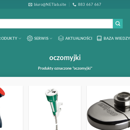
biuro@NETlab.site
883 667 667
RODUKTY
SERWIS
AKTUALNOŚCI
BAZA WIEDZY
oczomyjki
Produkty oznaczone “oczomyjki”
OBSERWUJ
OBSERWUJ
OBSERW