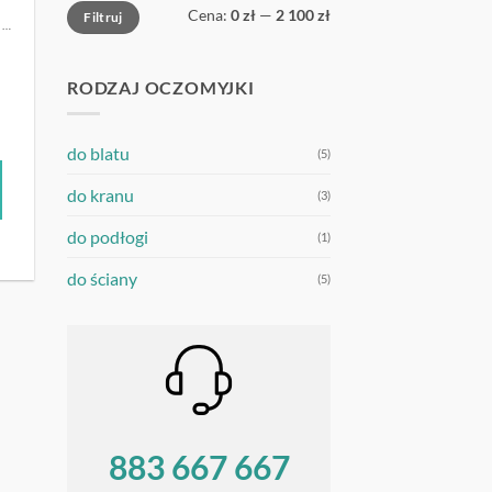
Cena
Cena
Cena:
0 zł
—
2 100 zł
Filtruj
min
max
OCZOMYJKI | MYJKI DO OCZU
RODZAJ OCZOMYJKI
do blatu
(5)
do kranu
(3)
do podłogi
(1)
do ściany
(5)
883 667 667