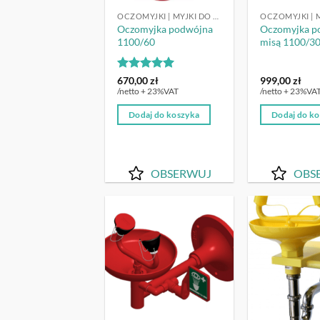
OCZOMYJKI | MYJKI DO OCZU
Oczomyjka podwójna
Oczomyjka p
1100/60
misą 1100/3
Oceniono
5
670,00
zł
999,00
zł
na 5
/netto + 23%VAT
/netto + 23%VA
Dodaj do koszyka
Dodaj do k
OBSERWUJ
OBS
OBSERWUJ