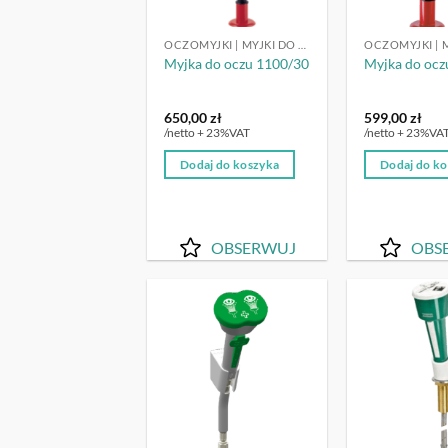
OCZOMYJKI | MYJKI DO OCZU
Myjka do oczu 1100/30
Myjka do ocz
650,00
zł
599,00
zł
/netto + 23%VAT
/netto + 23%VA
Dodaj do koszyka
Dodaj do k
OBSERWUJ
OBS
OBSERWUJ