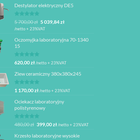
Destylator elektryczny DE5
Oceniono
Pierwotna
Aktualna
5 700,00
zł
5 039,84
zł
5.00
na 5
cena
cena
/netto + 23%VAT
wynosiła:
wynosi:
Oczomyjka laboratoryjna 70-1340
5
5
15
700,00 zł.
039,84 zł.
Oceniono
620,00
zł
/netto + 23%VAT
5.00
na 5
Zlew ceramiczny 380x380x245
Oceniono
1 170,00
zł
/netto + 23%VAT
5.00
na 5
Ociekacz laboratoryjny
polistyrenowy
Oceniono
Pierwotna
Aktualna
480,00
zł
399,00
zł
/netto + 23%VAT
5.00
na 5
cena
cena
Krzesło laboratoryjne wysokie
wynosiła:
wynosi: