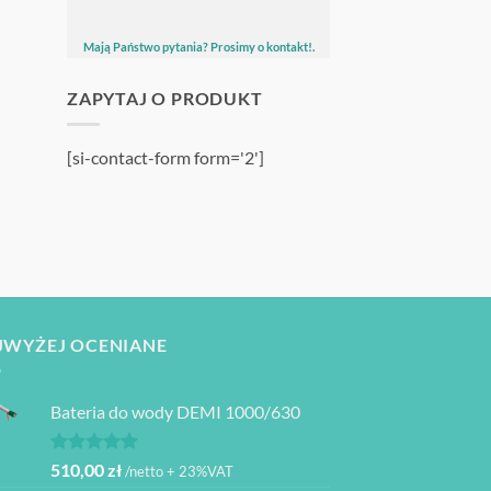
Mają Państwo pytania? Prosimy o kontakt!.
ZAPYTAJ O PRODUKT
[si-contact-form form='2']
JWYŻEJ OCENIANE
Bateria do wody DEMI 1000/630
Oceniono
510,00
zł
/netto + 23%VAT
5.00
na 5