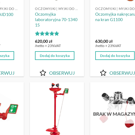
OCZOMYJKI | MYJKI DO OCZU
OCZOMYJKI | MYJKI DO OCZU
Oczomyjka
Oczomyjka nakręcan
AID100
laboratoryjna 70-1340
na kran G1100
15
Oceniono
5
620,00
zł
630,00
zł
na 5
T
/netto + 23%VAT
/netto + 23%VAT
oszyka
Dodaj do koszyka
Dodaj do koszyka
ERWUJ
OBSERWUJ
OBSERWUJ
OBSERWUJ
OBSERWUJ
OBSERW
BRAK W MAGAZY