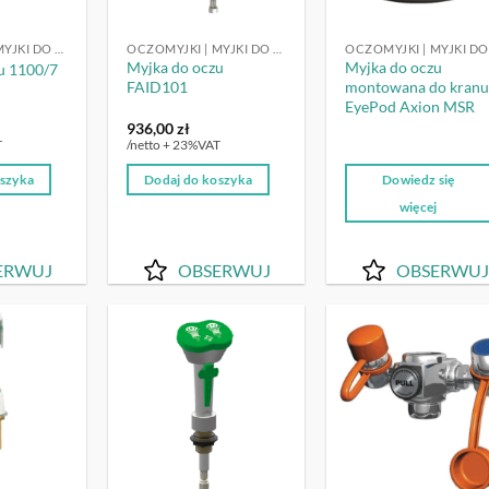
OCZOMYJKI | MYJKI DO OCZU
OCZOMYJKI | MYJKI DO OCZU
Myjka do oczu
Myjka do oczu
u 1100/7
FAID101
montowana do kran
EyePod Axion MSR
936,00
zł
T
/netto + 23%VAT
oszyka
Dodaj do koszyka
Dowiedz się
więcej
ERWUJ
OBSERWUJ
OBSERWUJ
OBSERWUJ
OBSERWUJ
OBSERW