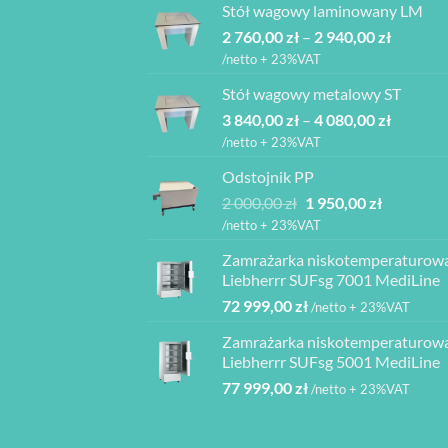
Stół wagowy laminowany LM
6
6
Zakres
2 760,00
zł
–
850,00 zł.
2 940,00
zł
165,00 zł.
cen:
/netto + 23%VAT
od
Stół wagowy metalowy ST
2
Zakres
3 840,00
zł
–
4 080,00
zł
760,00 z
cen:
do
/netto + 23%VAT
od
2
Odstojnik PP
3
940,00 z
Pierwotna
Aktualna
2 000,00
zł
1 950,00
zł
840,00 z
cena
cena
do
/netto + 23%VAT
wynosiła:
wynosi:
4
Zamrażarka niskotemperaturow
2
1
080,00 z
Liebherrr SUFsg 7001 MediLine
000,00 zł.
950,00 zł.
72 999,00
zł
/netto + 23%VAT
Zamrażarka niskotemperaturow
Liebherrr SUFsg 5001 MediLine
77 999,00
zł
/netto + 23%VAT