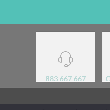
883 667 667
O
Mają Państwo pytania? Prosimy o kontakt!.
REGULA