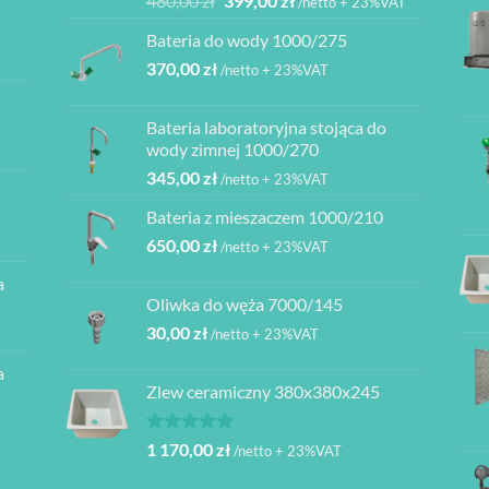
480,00
zł
399,00
zł
/netto + 23%VAT
5.00
na 5
cena
cena
Bateria do wody 1000/275
wynosiła:
wynosi:
370,00
zł
480,00 zł.
399,00 zł.
/netto + 23%VAT
Bateria laboratoryjna stojąca do
ł
wody zimnej 1000/270
345,00
zł
/netto + 23%VAT
ł
Bateria z mieszaczem 1000/210
ł
650,00
zł
/netto + 23%VAT
a
ł
Oliwka do węża 7000/145
30,00
zł
/netto + 23%VAT
a
Zlew ceramiczny 380x380x245
Oceniono
1 170,00
zł
/netto + 23%VAT
5.00
na 5