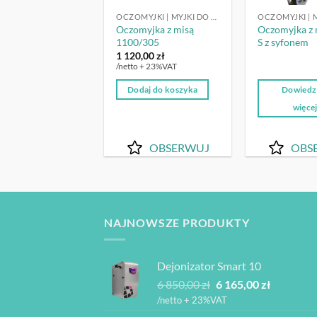
OCZOMYJKI | MYJKI DO OCZU
Oczomyjka z misą
Oczomyjka z 
1100/305
S z syfonem
1 120,00
zł
/netto + 23%VAT
Dodaj do koszyka
Dowiedz 
więce
OBSERWUJ
OBS
NAJNOWSZE PRODUKTY
Dejonizator Smart 10
Pierwotna
Aktualna
6 850,00
zł
6 165,00
zł
cena
cena
/netto + 23%VAT
wynosiła:
wynosi: