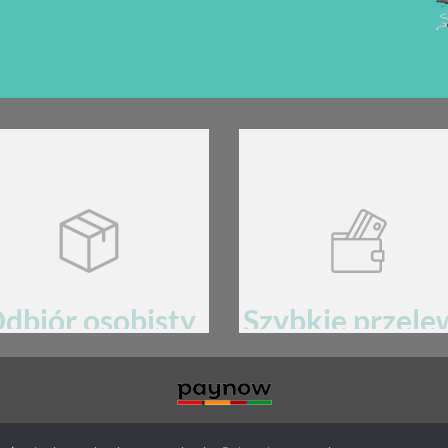
dbiór osobisty
Szybkie przele
60-105 Poznań, ul. Kopanina 30/1
Płatności przez bramkę
pay
now mBan
MIN
POLITYKA PRYWATNOŚCI
RODO
AKTUALNOŚCI
PRODUKTY