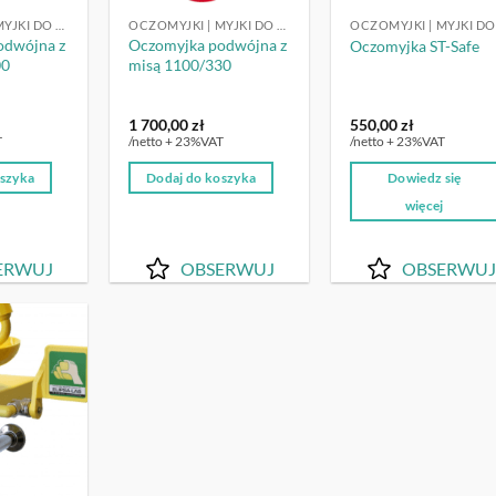
OCZOMYJKI | MYJKI DO OCZU
OCZOMYJKI | MYJKI DO OCZU
odwójna z
Oczomyjka podwójna z
Oczomyjka ST-Safe
00
misą 1100/330
1 700,00
zł
550,00
zł
T
/netto + 23%VAT
/netto + 23%VAT
oszyka
Dodaj do koszyka
Dowiedz się
więcej
ERWUJ
OBSERWUJ
OBSERWUJ
OBSERWUJ