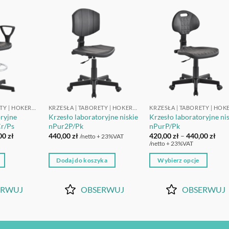
OBSERWUJ
OBSERWUJ
OBSERWU
KRZESŁA | TABORETY | HOKERY LABORATORYJNE
KRZESŁA | TABORETY | HOKERY LABORATORYJNE
oryjne
Krzesło laboratoryjne niskie
Krzesło laboratoryjne ni
r/Ps
nPur2P/Pk
nPurP/Pk
Zakres
Zak
00
zł
440,00
zł
420,00
zł
–
440,00
zł
/netto + 23%VAT
cen:
cen:
/netto + 23%VAT
od
od
528,00 zł
420,
Dodaj do koszyka
Wybierz opcje
do
do
548,00 zł
440,
Ten
produkt
ERWUJ
OBSERWUJ
OBSERWUJ
ma
wiele
wariantów.