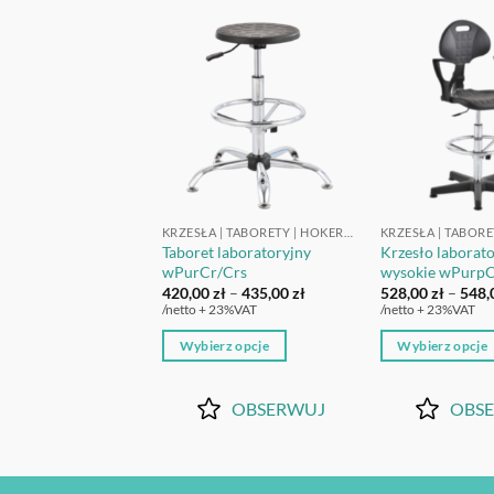
OBSERWUJ
OBSERWUJ
KRZESŁA | TABORETY | HOKERY LABORATORYJNE
KRZESŁA | TABORETY | HOKERY LABORATORYJNE
 laboratoryjny
Taboret laboratoryjny
Krzesło laborat
Ps
wPurCr/Crs
wysokie wPurpC
Zakres
Zakres
zł
–
370,00
zł
420,00
zł
–
435,00
zł
528,00
zł
–
548,
cen:
cen:
 23%VAT
/netto + 23%VAT
/netto + 23%VAT
od
od
360,00 zł
420,00 zł
rz opcje
Wybierz opcje
Wybierz opcje
do
do
370,00 zł
435,00 zł
Ten
Ten
produkt
produkt
OBSERWUJ
OBSERWUJ
OBS
ma
ma
wiele
wiele
ów.
wariantów.
wariantów.