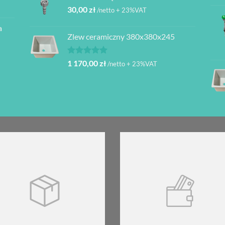
30,00
zł
/netto + 23%VAT
a
Zlew ceramiczny 380x380x245
Oceniono
1 170,00
zł
/netto + 23%VAT
5.00
na 5