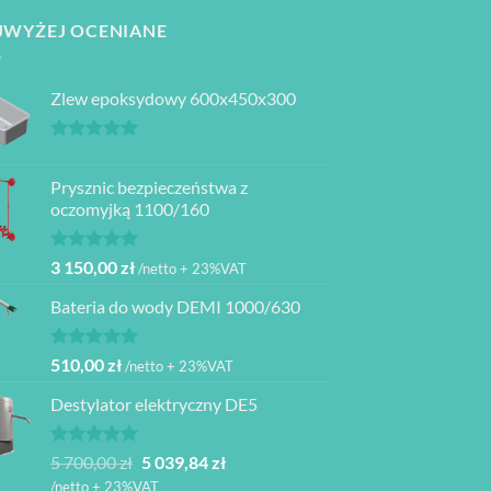
JWYŻEJ OCENIANE
Zlew epoksydowy 600x450x300
Oceniono
5.00
na 5
Prysznic bezpieczeństwa z
oczomyjką 1100/160
Oceniono
3 150,00
zł
/netto + 23%VAT
5.00
na 5
Bateria do wody DEMI 1000/630
Oceniono
510,00
zł
/netto + 23%VAT
5.00
na 5
Destylator elektryczny DE5
Oceniono
Pierwotna
Aktualna
5 700,00
zł
5 039,84
zł
5.00
na 5
cena
cena
/netto + 23%VAT