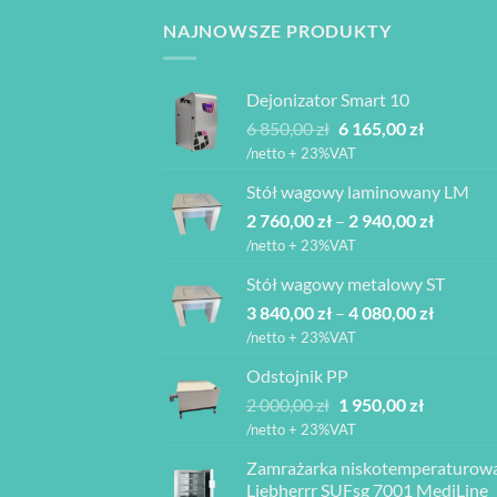
Opcje
Opcje
NAJNOWSZE PRODUKTY
można
można
wybrać
wybrać
na
na
Dejonizator Smart 10
stronie
stronie
Pierwotna
Aktualna
6 850,00
zł
6 165,00
zł
u
produktu
produktu
cena
cena
/netto + 23%VAT
wynosiła:
wynosi:
Stół wagowy laminowany LM
6
6
Zakres
2 760,00
zł
–
850,00 zł.
2 940,00
zł
165,00 zł.
cen:
/netto + 23%VAT
od
Stół wagowy metalowy ST
2
Zakres
3 840,00
zł
–
4 080,00
zł
760,00 z
cen:
do
/netto + 23%VAT
od
2
Odstojnik PP
3
940,00 z
Pierwotna
Aktualna
2 000,00
zł
1 950,00
zł
840,00 z
cena
cena
do
/netto + 23%VAT
wynosiła:
wynosi:
4
Zamrażarka niskotemperaturow
2
1
080,00 z
Liebherrr SUFsg 7001 MediLine
000,00 zł.
950,00 zł.