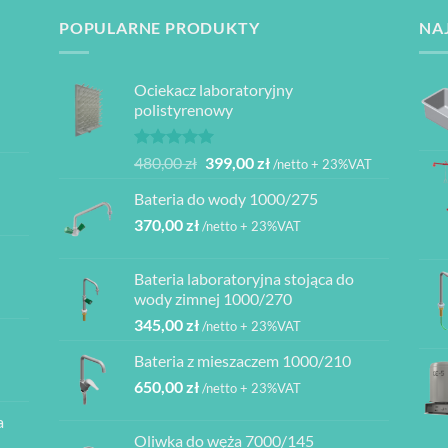
Opcje
POPULARNE PRODUKTY
NA
można
wybrać
na
Ociekacz laboratoryjny
stronie
polistyrenowy
produktu
Oceniono
Pierwotna
Aktualna
480,00
zł
399,00
zł
/netto + 23%VAT
5.00
na 5
cena
cena
Bateria do wody 1000/275
wynosiła:
wynosi:
370,00
zł
480,00 zł.
399,00 zł.
/netto + 23%VAT
Bateria laboratoryjna stojąca do
ł
wody zimnej 1000/270
345,00
zł
/netto + 23%VAT
ł
Bateria z mieszaczem 1000/210
ł
650,00
zł
/netto + 23%VAT
a
ł
Oliwka do węża 7000/145