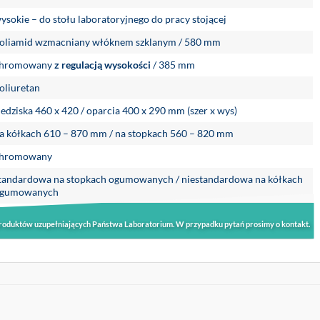
ysokie – do stołu laboratoryjnego do pracy stojącej
oliamid wzmacniany włóknem szklanym / 580 mm
hromowany
z regulacją wysokości
/ 385 mm
oliuretan
iedziska 460 x 420 / oparcia 400 x 290 mm (szer x wys)
a kółkach 610 – 870 mm / na stopkach 560 – 820 mm
hromowany
tandardowa na stopkach ogumowanych / niestandardowa na kółkach
gumowanych
roduktów uzupełniających Państwa Laboratorium. W przypadku pytań prosimy o kontakt.