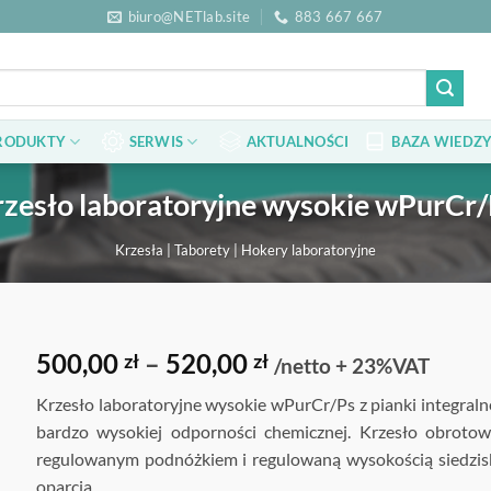
biuro@NETlab.site
883 667 667
RODUKTY
SERWIS
AKTUALNOŚCI
BAZA WIEDZY
zesło laboratoryjne wysokie wPurCr
Krzesła | Taborety | Hokery laboratoryjne
Zakres
500,00
–
520,00
zł
zł
/netto + 23%VAT
cen:
Krzesło laboratoryjne wysokie wPurCr/Ps z pianki integraln
od
bardzo wysokiej odporności chemicznej. Krzesło obrotow
500,00 zł
regulowanym podnóżkiem i regulowaną wysokością siedzisk
do
oparcia.