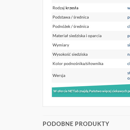
Rodzaj
krzesła
w
Podstawa / średnica
p
Podnóżek / średnica
c
Materiał siedziska i oparcia
p
Wymiary
s
Wysokość siedziska
n
Kolor podnośnika/siłownika
c
s
Wersja
o
W ofercie NETlab znajdą Państwo więcej ciekawych p
PODOBNE PRODUKTY