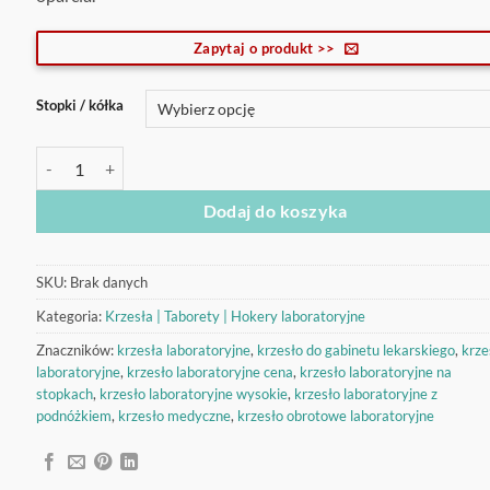
520,00 zł
Zapytaj o produkt >>
Stopki / kółka
ilość Krzesło laboratoryjne wysokie wPurCr/Ps
Dodaj do koszyka
SKU:
Brak danych
Kategoria:
Krzesła | Taborety | Hokery laboratoryjne
Znaczników:
krzesła laboratoryjne
,
krzesło do gabinetu lekarskiego
,
krze
laboratoryjne
,
krzesło laboratoryjne cena
,
krzesło laboratoryjne na
stopkach
,
krzesło laboratoryjne wysokie
,
krzesło laboratoryjne z
podnóżkiem
,
krzesło medyczne
,
krzesło obrotowe laboratoryjne