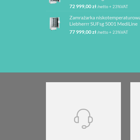
72 999,00
zł
/netto + 23%VAT
Zamrażarka niskotemperaturow
Liebherrr SUFsg 5001 MediLine
77 999,00
zł
/netto + 23%VAT