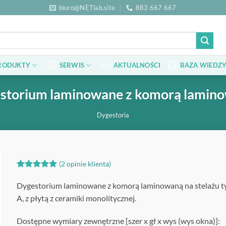
biuro@NETlab.site
883 667 667
RODUKTY
SERWIS
AKTUALNOŚCI
BAZA WIEDZY
storium laminowane z komorą lamin
Dygestoria
(
2
opinie klienta)
Oceniony
2
5
na 5 na
Dygestorium laminowane z komorą laminowaną na stelażu t
podstawie
A, z płytą z ceramiki monolitycznej.
ocen
klientów
Dostępne wymiary zewnętrzne [szer x gł x wys (wys okna)]: