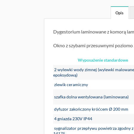
Opis
Dygestorium laminowane z komorą lamin
Okno z szybami przesuwnymi poziomo z
Wyposażenie standardowe
2 wylewki wody zimnej (wylewki malowane
epoksydową)
zlewik ceramiczny
szafka dolna wentylowana (laminowana)
dyfuzor zakończony króćcem Ø 200 mm
4 gniazda 230V IP44
sygnalizator przepływu powietrza zgodny 
14175