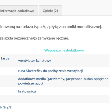
Informacje dodatkowe
Opinie (2)
owaną na stelażu typu A, z płytą z ceramiki monolitycznej.
e szkła bezpiecznego zamykane ręcznie.
Wyposażenie dodatkowe
 farbą
wentylator kanałowy
rura Masterflex do podłączenia wentylacji
dodatkowe media (gaz ziemny, gaz propan-butan, sprężone
powietrze, azot)
kratownica
z PN-EN