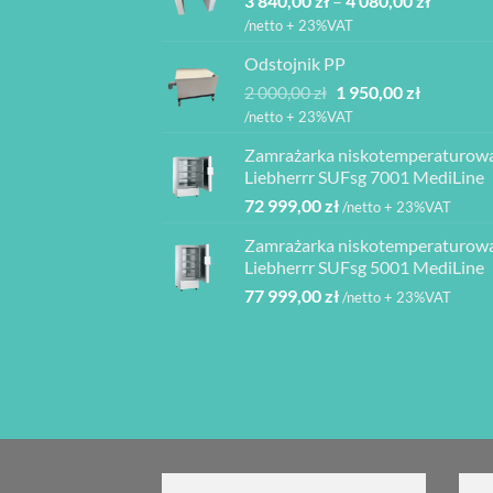
3 840,00
zł
–
4 080,00
zł
760,00 z
cen:
do
/netto + 23%VAT
od
2
Odstojnik PP
3
940,00 z
Pierwotna
Aktualna
2 000,00
zł
1 950,00
zł
840,00 z
cena
cena
do
/netto + 23%VAT
wynosiła:
wynosi:
4
Zamrażarka niskotemperaturow
2
1
080,00 z
Liebherrr SUFsg 7001 MediLine
000,00 zł.
950,00 zł.
72 999,00
zł
/netto + 23%VAT
Zamrażarka niskotemperaturow
Liebherrr SUFsg 5001 MediLine
77 999,00
zł
/netto + 23%VAT