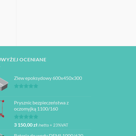
JWYŻEJ OCENIANE
Zlew epoksydowy 600x450x300
Oceniono
5.00
na 5
Prysznic bezpieczeństwa z
oczomyjką 1100/160
Oceniono
3 150,00
zł
/netto + 23%VAT
5.00
na 5
Bateria do wody DEMI 1000/630