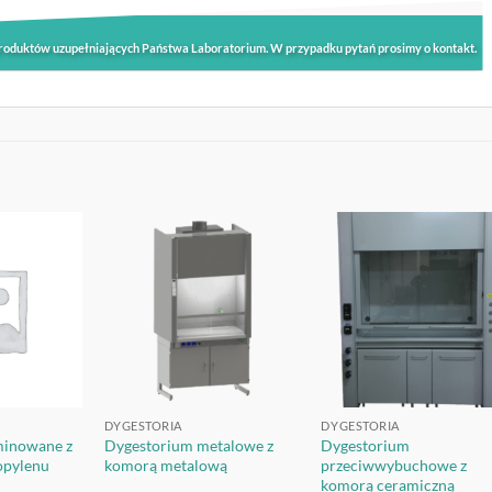
roduktów uzupełniających Państwa Laboratorium. W przypadku pytań prosimy o kontakt.
OBSERWUJ
OBSERWUJ
OBSERWU
DYGESTORIA
DYGESTORIA
minowane z
Dygestorium metalowe z
Dygestorium
opylenu
komorą metalową
przeciwwybuchowe z
komorą ceramiczną