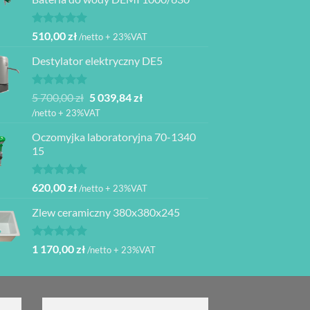
Oceniono
510,00
zł
/netto + 23%VAT
5.00
na 5
Destylator elektryczny DE5
Oceniono
Pierwotna
Aktualna
5 700,00
zł
5 039,84
zł
5.00
na 5
cena
cena
/netto + 23%VAT
wynosiła:
wynosi:
Oczomyjka laboratoryjna 70-1340
5
5
15
700,00 zł.
039,84 zł.
Oceniono
620,00
zł
/netto + 23%VAT
5.00
na 5
Zlew ceramiczny 380x380x245
Oceniono
1 170,00
zł
/netto + 23%VAT
5.00
na 5