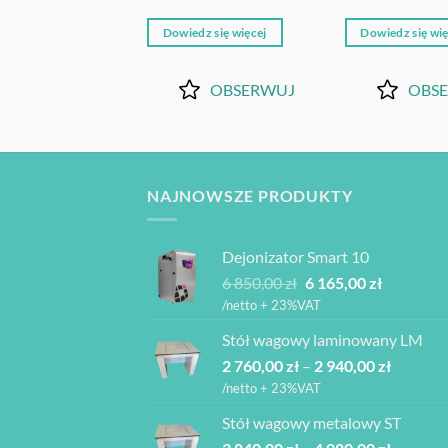
z się więcej
Dowiedz się więcej
Dowiedz się wię
OBSERWUJ
OBSERWUJ
OBS
NAJNOWSZE PRODUKTY
Dejonizator Smart 10
Pierwotna
Aktualna
6 850,00
zł
6 165,00
zł
cena
cena
/netto + 23%VAT
wynosiła:
wynosi:
Stół wagowy laminowany LM
6
6
Zakres
2 760,00
zł
–
850,00 zł.
2 940,00
zł
165,00 zł.
cen:
/netto + 23%VAT
od
Stół wagowy metalowy ST
2
Zakres