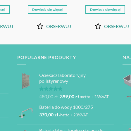
cej
Dowiedz się więcej
Dowiedz się więcej
ERWUJ
OBSERWUJ
OBSERWUJ
POPULARNE PRODUKTY
NA
Ociekacz laboratoryjny
polistyrenowy
Oceniono
Pierwotna
Aktualna
480,00
zł
399,00
zł
/netto + 23%VAT
5.00
na 5
cena
cena
Bateria do wody 1000/275
wynosiła:
wynosi:
370,00
zł
480,00 zł.
399,00 zł.
/netto + 23%VAT
Bateria laboratoryjna stojąca do