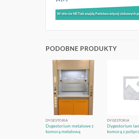
W ofercie NETlab znajdą Państwo więcej ciekawych p
PODOBNE PRODUKTY
OBSERWUJ
OBSERWUJ
RIA
DYGESTORIA
DYGESTORIA
rium szkolne
Dygestorium metalowe z
Dygestorium la
lone
komorą metalową
komorą z polipr