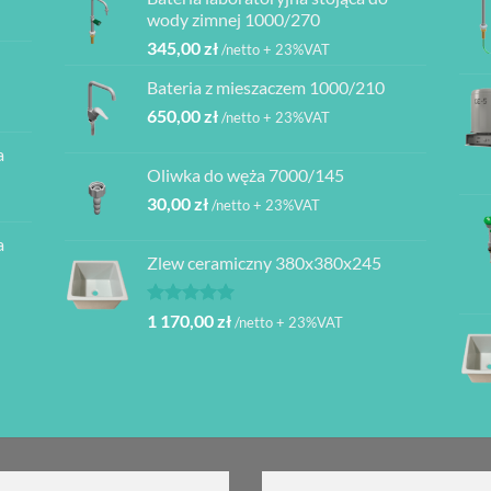
ł
wody zimnej 1000/270
345,00
zł
/netto + 23%VAT
ł
Bateria z mieszaczem 1000/210
ł
650,00
zł
/netto + 23%VAT
a
ł
Oliwka do węża 7000/145
30,00
zł
/netto + 23%VAT
a
Zlew ceramiczny 380x380x245
Oceniono
1 170,00
zł
/netto + 23%VAT
5.00
na 5