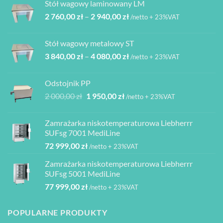
Stół wagowy laminowany LM
6
6
Zakres
2 760,00
zł
–
2 940,00
zł
850,00 zł.
165,00 zł.
/netto + 23%VAT
cen:
od
Stół wagowy metalowy ST
2
Zakres
3 840,00
zł
–
4 080,00
zł
760,00 zł
/netto + 23%VAT
cen:
do
od
2
Odstojnik PP
3
940,00 zł
Pierwotna
Aktualna
2 000,00
zł
1 950,00
zł
/netto + 23%VAT
840,00 zł
cena
cena
do
wynosiła:
wynosi:
4
Zamrażarka niskotemperaturowa Liebherrr
2
1
080,00 zł
SUFsg 7001 MediLine
000,00 zł.
950,00 zł.
72 999,00
zł
/netto + 23%VAT
Zamrażarka niskotemperaturowa Liebherrr
SUFsg 5001 MediLine
77 999,00
zł
/netto + 23%VAT
POPULARNE PRODUKTY