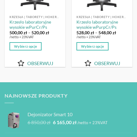
KRZESŁA | TABORETY | HOKERY LABORATORYJNE
KRZESŁA | TABORETY | HOKERY LABORATORYJNE
Krzesło laboratoryjne
Krzesło laboratoryjne
wysokie wPurCr/Ps
wysokie wPurpCr/Ps
Zakres
Zakres
500,00
zł
–
520,00
zł
528,00
zł
–
548,00
zł
cen:
cen:
/netto + 23%VAT
/netto + 23%VAT
od
od
500,00 zł
528,00 zł
Wybierz opcje
Wybierz opcje
do
do
520,00 zł
548,00 zł
Ten
Ten
produkt
produkt
OBSERWUJ
OBSERWUJ
ma
ma
wiele
wiele
wariantów.
wariantów.
Opcje
Opcje
można
można
NAJNOWSZE PRODUKTY
wybrać
wybrać
na
na
stronie
stronie
Dejonizator Smart 10
produktu
produktu
Pierwotna
Aktualna
6 850,00
zł
6 165,00
zł
/netto + 23%VAT
cena
cena
wynosiła:
wynosi: