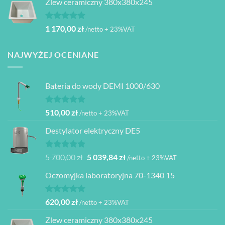
Zlew ceramiczny 380x380x245
Oceniono
1 170,00
zł
/netto + 23%VAT
5.00
na 5
NAJWYŻEJ OCENIANE
Bateria do wody DEMI 1000/630
Oceniono
510,00
zł
/netto + 23%VAT
5.00
na 5
Destylator elektryczny DE5
Oceniono
Pierwotna
Aktualna
5 700,00
zł
5 039,84
zł
/netto + 23%VAT
5.00
na 5
cena
cena
Oczomyjka laboratoryjna 70-1340 15
wynosiła:
wynosi:
5
5
700,00 zł.
039,84 zł.
Oceniono
620,00
zł
/netto + 23%VAT
5.00
na 5
Zlew ceramiczny 380x380x245