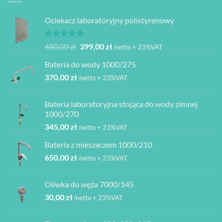
Ociekacz laboratoryjny polistyrenowy
Oceniono
Pierwotna
Aktualna
480,00
zł
399,00
zł
/netto + 23%VAT
5.00
na 5
cena
cena
Bateria do wody 1000/275
wynosiła:
wynosi:
370,00
zł
480,00 zł.
399,00 zł.
/netto + 23%VAT
Bateria laboratoryjna stojąca do wody zimnej
1000/270
345,00
zł
/netto + 23%VAT
Bateria z mieszaczem 1000/210
650,00
zł
/netto + 23%VAT
Oliwka do węża 7000/145
30,00
zł
/netto + 23%VAT