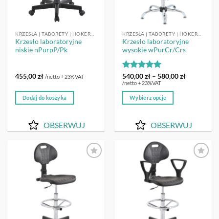
KRZESŁA | TABORETY | HOKERY LABORATORYJNE
KRZESŁA | TABORETY | HOKERY LABORATORYJNE
Krzesło laboratoryjne
Krzesło laboratoryjne
niskie nPurpP/Pk
wysokie wPurCr/Crs
Oceniono
5
Zakres
455,00
zł
540,00
zł
–
580,00
zł
/netto + 23%VAT
cen:
na 5
/netto + 23%VAT
od
540,00 zł
Dodaj do koszyka
Wybierz opcje
do
580,00 zł
Ten
produkt
OBSERWUJ
OBSERWUJ
ma
wiele
wariantów.
Opcje
OBSERWUJ
OBSERWUJ
można
wybrać
na
stronie
produktu