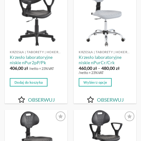
KRZESŁA | TABORETY | HOKERY LABORATORYJNE
KRZESŁA | TABORETY | HOKERY LABORATORYJNE
Krzesło laboratoryjne
Krzesło laboratoryjne
niskie nPur2pP/Pk
niskie nPurCr/Crk
Zakres
406,00
zł
460,00
zł
–
480,00
zł
/netto + 23%VAT
cen:
/netto + 23%VAT
od
460,00 zł
Dodaj do koszyka
Wybierz opcje
do
480,00 zł
Ten
produkt
OBSERWUJ
OBSERWUJ
ma
wiele
wariantów.
Opcje
OBSERWUJ
OBSERWUJ
można
wybrać