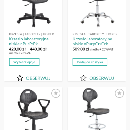
na
stronie
produktu
KRZESŁA | TABORETY | HOKERY LABORATORYJNE
KRZESŁA | TABORETY | HOKERY LABORATORYJNE
Krzesło laboratoryjne
Krzesło laboratoryjne
niskie nPurP/Pk
niskie nPurpCr/Crk
Zakres
420,00
zł
–
440,00
zł
509,00
zł
/netto + 23%VAT
cen:
/netto + 23%VAT
od
420,00 zł
Wybierz opcje
Dodaj do koszyka
do
440,00 zł
Ten
produkt
OBSERWUJ
OBSERWUJ
ma
wiele
wariantów.
Opcje
OBSERWUJ
OBSERWUJ
można
wybrać
na
stronie
produktu