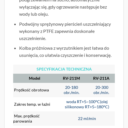
wyłączając się, gdy ogrzewanie następuje bez
wody lub oleju.
Podwójny sprężynowy pierścień uszczelniający
wykonany z PTFE zapewnia doskonałe
uszczelnienie.
Kolba próżniowa z wyrzutnikiem jest łatwa do
usunięcia, co ułatwia czyszczenie i konserwację.
SPECYFIKACJA TECHNICZNA
Model
RV-211M
RV-211A
20-180
20-300
Prędkość obrotowa
obr./min.
obr./min.
woda RT+5~100°C(olej
Zakres temp. w łaźni
silikonowy RT+5~180°C)
Max. prędkość
22 ml/min
parowania