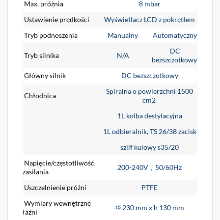
Max. próżnia
8 mbar
Ustawienie prędkości
Wyświetlacz LCD z pokrętłem
Tryb podnoszenia
Manualny
Automatyczny
DC
Tryb silnika
N/A
bezszczotkowy
Główny silnik
DC bezszczotkowy
Spiralna o powierzchni 1500
Chłodnica
cm2
1L kolba destylacyjna
1L odbieralnik, TS 26/38 zacisk
szlif kulowy s35/20
Napięcie/częstotliwość
200-240V，50/60Hz
zasilania
Uszczelnienie próżni
PTFE
Wymiary wewnętrzne
Φ 230 mm x h 130 mm
łaźni