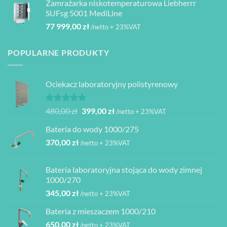
Zamrażarka niskotemperaturowa Liebherrr
SUFsg 5001 MediLine
77 999,00
zł
/netto + 23%VAT
POPULARNE PRODUKTY
Ociekacz laboratoryjny polistyrenowy
Oceniono
Pierwotna
Aktualna
480,00
zł
399,00
zł
/netto + 23%VAT
5.00
na 5
cena
cena
Bateria do wody 1000/275
wynosiła:
wynosi:
370,00
zł
480,00 zł.
399,00 zł.
/netto + 23%VAT
Bateria laboratoryjna stojąca do wody zimnej
1000/270
345,00
zł
/netto + 23%VAT
Bateria z mieszaczem 1000/210
650,00
zł
/netto + 23%VAT