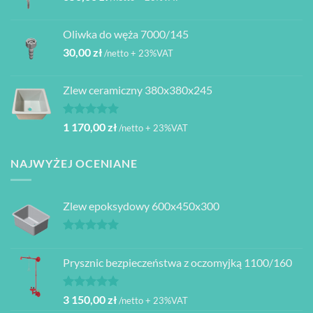
Oliwka do węża 7000/145
30,00
zł
/netto + 23%VAT
Zlew ceramiczny 380x380x245
Oceniono
1 170,00
zł
/netto + 23%VAT
5.00
na 5
NAJWYŻEJ OCENIANE
Zlew epoksydowy 600x450x300
Oceniono
5.00
na 5
Prysznic bezpieczeństwa z oczomyjką 1100/160
Oceniono
3 150,00
zł
/netto + 23%VAT
5.00
na 5