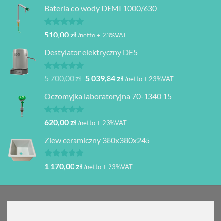
Bateria do wody DEMI 1000/630
Oceniono
510,00
zł
/netto + 23%VAT
5.00
na 5
Destylator elektryczny DE5
Oceniono
Pierwotna
Aktualna
5 700,00
zł
5 039,84
zł
/netto + 23%VAT
5.00
na 5
cena
cena
Oczomyjka laboratoryjna 70-1340 15
wynosiła:
wynosi:
5
5
700,00 zł.
039,84 zł.
Oceniono
620,00
zł
/netto + 23%VAT
5.00
na 5
Zlew ceramiczny 380x380x245
Oceniono
1 170,00
zł
/netto + 23%VAT
5.00
na 5