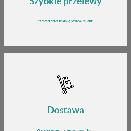
Szybkie przelewy
Płatności przez bramkę
pay
now mBanku
Dostawa
Wysyłka sprawdzonymi przewoźnikami