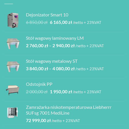
Dejonizator Smart 10
Pierwotna
Aktualna
6 850,00
zł
6 165,00
zł
/netto + 23%VAT
cena
cena
wynosiła:
wynosi:
Stół wagowy laminowany LM
6
6
Zakres
2 760,00
zł
–
2 940,00
zł
850,00 zł.
165,00 zł.
/netto + 23%VAT
cen:
od
Stół wagowy metalowy ST
2
Zakres
3 840,00
zł
–
4 080,00
zł
760,00 zł
/netto + 23%VAT
cen:
do
od
2
Odstojnik PP
3
940,00 zł
Pierwotna
Aktualna
2 000,00
zł
1 950,00
zł
/netto + 23%VAT
840,00 zł
cena
cena
do
wynosiła:
wynosi:
4
Zamrażarka niskotemperaturowa Liebherrr
2
1
080,00 zł
SUFsg 7001 MediLine
000,00 zł.
950,00 zł.
72 999,00
zł
/netto + 23%VAT