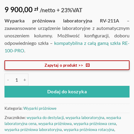
9 900,00
zł
/netto + 23%VAT
Wyparka próżniowa laboratoryjna RV-211A
–
zaawansowane urządzenie laboratoryjne z automatycznym
unoszeniem kolumny. Możliwość konfiguracji, doboru
odpowiedniego szkła –
kompatybilna z całą gamą szkła RE-
100-PRO
.
Zapytaj o produkt >>
ilość Wyparka próżniowa laboratoryjna RV-211A
Dodaj do koszyka
Kategoria:
Wyparki próżniowe
Znaczników:
wyparka do destylacji
,
wyparka laboratoryjna
,
wyparka
laboratoryjna cena
,
wyparka próżniowa
,
wyparka próżniowa cena
,
wyparka próżniowa laboratoryjna
,
wyparka próżniowa rotacyjna
,