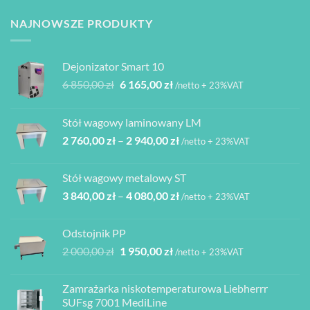
NAJNOWSZE PRODUKTY
Dejonizator Smart 10
Pierwotna
Aktualna
6 850,00
zł
6 165,00
zł
/netto + 23%VAT
cena
cena
wynosiła:
wynosi:
Stół wagowy laminowany LM
6
6
Zakres
2 760,00
zł
–
2 940,00
zł
850,00 zł.
165,00 zł.
/netto + 23%VAT
cen:
od
Stół wagowy metalowy ST
2
Zakres
3 840,00
zł
–
4 080,00
zł
760,00 zł
/netto + 23%VAT
cen:
do
od
2
Odstojnik PP
3
940,00 zł
Pierwotna
Aktualna
2 000,00
zł
1 950,00
zł
/netto + 23%VAT
840,00 zł
cena
cena
do
wynosiła:
wynosi:
4
Zamrażarka niskotemperaturowa Liebherrr
2
1
080,00 zł
SUFsg 7001 MediLine
000,00 zł.
950,00 zł.