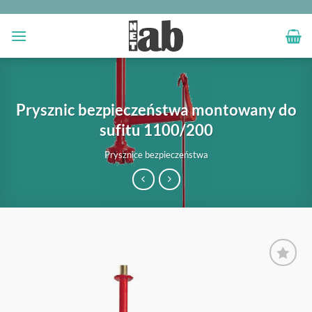
Przewiń
do
zawartości
Prysznic bezpieczeństwa montowany do
sufitu 1100/200
Prysznice bezpieczeństwa
OBSERWUJ