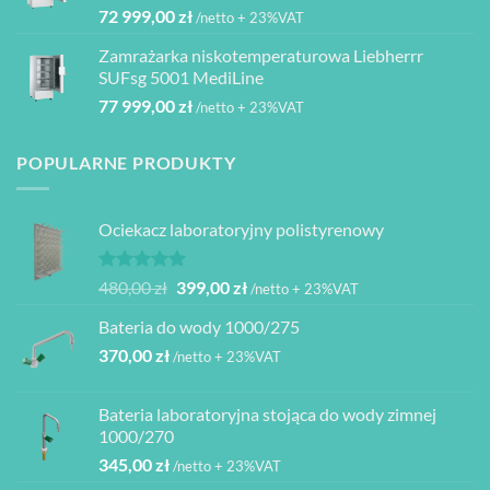
72 999,00
zł
/netto + 23%VAT
Zamrażarka niskotemperaturowa Liebherrr
SUFsg 5001 MediLine
77 999,00
zł
/netto + 23%VAT
POPULARNE PRODUKTY
Ociekacz laboratoryjny polistyrenowy
Oceniono
Pierwotna
Aktualna
480,00
zł
399,00
zł
/netto + 23%VAT
5.00
na 5
cena
cena
Bateria do wody 1000/275
wynosiła:
wynosi:
370,00
zł
480,00 zł.
399,00 zł.
/netto + 23%VAT
Bateria laboratoryjna stojąca do wody zimnej
1000/270
345,00
zł
/netto + 23%VAT