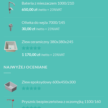
Bateria z mieszaczem 1000/210
650,00
zł
/netto + 23%VAT
Oliwka do węża 7000/145
30,00
zł
/netto + 23%VAT
Zlew ceramiczny 380x380x245
Oceniono
1 170,00
zł
/netto + 23%VAT
5.00
na 5
NAJWYŻEJ OCENIANE
Zlew epoksydowy 600x450x300
Oceniono
5.00
na 5
Prysznic bezpieczeństwa z oczomyjką 1100/160