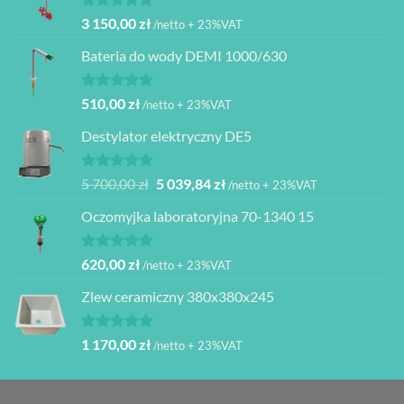
Oceniono
3 150,00
zł
/netto + 23%VAT
5.00
na 5
Bateria do wody DEMI 1000/630
Oceniono
510,00
zł
/netto + 23%VAT
5.00
na 5
Destylator elektryczny DE5
Oceniono
Pierwotna
Aktualna
5 700,00
zł
5 039,84
zł
/netto + 23%VAT
5.00
na 5
cena
cena
Oczomyjka laboratoryjna 70-1340 15
wynosiła:
wynosi:
5
5
700,00 zł.
039,84 zł.
Oceniono
620,00
zł
/netto + 23%VAT
5.00
na 5
Zlew ceramiczny 380x380x245
Oceniono
1 170,00
zł
/netto + 23%VAT
5.00
na 5