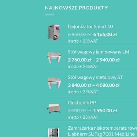
NAJNOWSZE PRODUKTY
Dejonizator Smart 10
Pierwotna
Aktualna
6 850,00
zł
6 165,00
zł
cena
cena
/netto + 23%VAT
wynosiła:
wynosi:
Stół wagowy laminowany LM
6
6
Zakres
2 760,00
zł
–
850,00 zł.
2 940,00
zł
165,00 zł.
cen:
/netto + 23%VAT
od
Stół wagowy metalowy ST
2
Zakres
3 840,00
zł
–
4 080,00
zł
760,00 z
cen:
do
/netto + 23%VAT
od
2
Odstojnik PP
3
940,00 z
Pierwotna
Aktualna
2 000,00
zł
1 950,00
zł
840,00 z
cena
cena
do
/netto + 23%VAT
wynosiła:
wynosi:
4
Zamrażarka niskotemperaturow
2
1
080,00 z
Liebherrr SUFsg 7001 MediLine
000,00 zł.
950,00 zł.