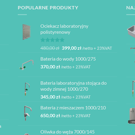
POPULARNE PRODUKTY
NA
Ociekacz laboratoryjny
polistyrenowy
Oceniono
Pierwotna
Aktualna
480,00
zł
399,00
zł
/netto + 23%VAT
5.00
na 5
cena
cena
Bateria do wody 1000/275
wynosiła:
wynosi:
370,00
zł
480,00 zł.
399,00 zł.
/netto + 23%VAT
Bateria laboratoryjna stojąca do
ł
wody zimnej 1000/270
345,00
zł
/netto + 23%VAT
ł
Bateria z mieszaczem 1000/210
ł
650,00
zł
/netto + 23%VAT
a
ł
Oliwka do węża 7000/145