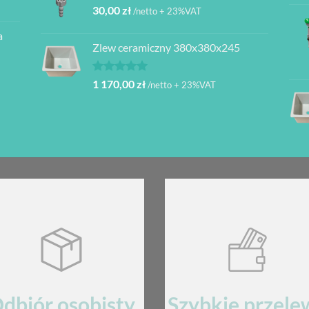
30,00
zł
/netto + 23%VAT
a
Zlew ceramiczny 380x380x245
Oceniono
1 170,00
zł
/netto + 23%VAT
5.00
na 5
dbiór osobisty
Szybkie przele