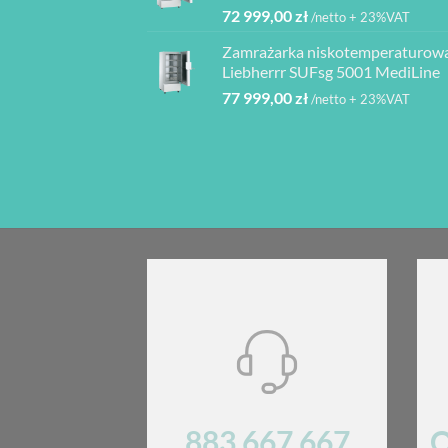
72 999,00
zł
/netto + 23%VAT
Zamrażarka niskotemperaturow
Liebherrr SUFsg 5001 MediLine
77 999,00
zł
/netto + 23%VAT
883 667 667
O