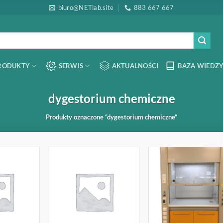
biuro@NETlab.site
883 667 667
RODUKTY
SERWIS
AKTUALNOŚCI
BAZA WIEDZY
dygestorium chemiczne
Produkty oznaczone “dygestorium chemiczne”
OBSERWUJ
OBSERWUJ
OBSERW