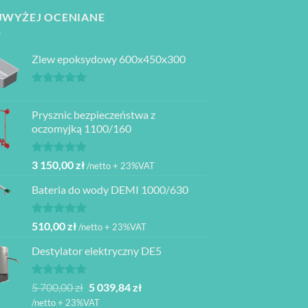
JWYŻEJ OCENIANE
Zlew epoksydowy 600x450x300
Oceniono
5.00
na 5
Prysznic bezpieczeństwa z
oczomyjką 1100/160
Oceniono
3 150,00
zł
/netto + 23%VAT
5.00
na 5
Bateria do wody DEMI 1000/630
Oceniono
510,00
zł
/netto + 23%VAT
5.00
na 5
Destylator elektryczny DE5
Oceniono
Pierwotna
Aktualna
5 700,00
zł
5 039,84
zł
5.00
na 5
cena
cena
/netto + 23%VAT