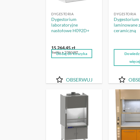
DYGESTORIA
DYGESTORIA
Dygestorium
Dygestorium
laboratoryjne
laminowane 
nastołowe H092D+
ceramiczną
15 264,45
zł
/netto + 23%VAT
Dodaj do koszyka
Dowiedz 
więce
OBSERWUJ
OBS
OBSERWUJ