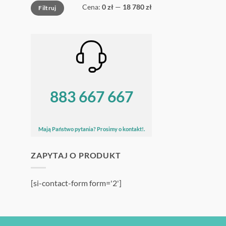
Cena
Cena
Cena:
0 zł
—
18 780 zł
Filtruj
min
max
883 667 667
Mają Państwo pytania? Prosimy o kontakt!.
ZAPYTAJ O PRODUKT
[si-contact-form form='2']