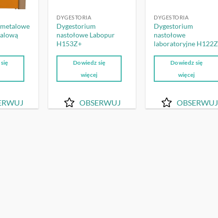
DYGESTORIA
DYGESTORIA
 metalowe
Dygestorium
Dygestorium
talową
nastołowe Labopur
nastołowe
H153Z+
laboratoryjne H122
się
Dowiedz się
Dowiedz się
j
więcej
więcej
ERWUJ
OBSERWUJ
OBSERWUJ