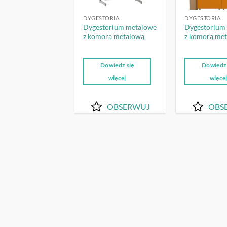
DYGESTORIA
DYGESTORIA
Dygestorium metalowe
Dygestorium
z komorą metalową
z komorą me
Dowiedz się
Dowiedz 
więcej
więce
OBSERWUJ
OBS