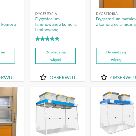
DYGESTORIA
DYGESTORIA
Dygestorium
Dygestorium metalo
z komorą
laminowane z komorą
z komorą ceramiczną
laminowaną
Oceniono
5
na 5
się
Dowiedz się
Dowiedz się
j
więcej
więcej
ERWUJ
OBSERWUJ
OBSERWUJ
OBSERWUJ
OBSERWUJ
OBSERW