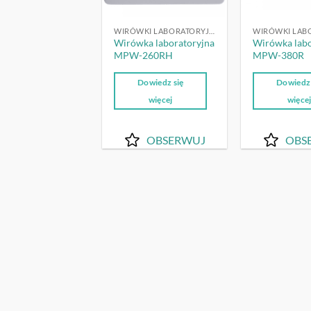
WIRÓWKI LABORATORYJNE
Wirówka laboratoryjna
Wirówka labo
MPW-260RH
MPW-380R
Dowiedz się
Dowiedz 
więcej
więce
OBSERWUJ
OBS