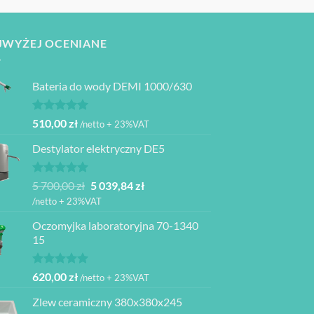
JWYŻEJ OCENIANE
Bateria do wody DEMI 1000/630
Oceniono
510,00
zł
/netto + 23%VAT
5.00
na 5
Destylator elektryczny DE5
Oceniono
Pierwotna
Aktualna
5 700,00
zł
5 039,84
zł
5.00
na 5
cena
cena
/netto + 23%VAT
wynosiła:
wynosi:
Oczomyjka laboratoryjna 70-1340
5
5
15
700,00 zł.
039,84 zł.
Oceniono
620,00
zł
/netto + 23%VAT
5.00
na 5
Zlew ceramiczny 380x380x245