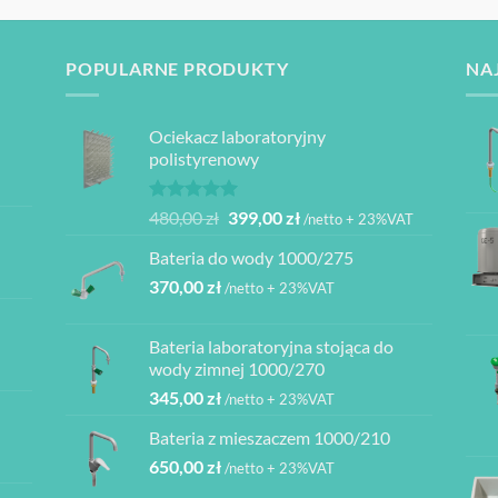
POPULARNE PRODUKTY
NA
Ociekacz laboratoryjny
polistyrenowy
Oceniono
Pierwotna
Aktualna
480,00
zł
399,00
zł
/netto + 23%VAT
5.00
na 5
cena
cena
Bateria do wody 1000/275
wynosiła:
wynosi:
370,00
zł
480,00 zł.
399,00 zł.
/netto + 23%VAT
Bateria laboratoryjna stojąca do
ł
wody zimnej 1000/270
345,00
zł
/netto + 23%VAT
ł
Bateria z mieszaczem 1000/210
ł
650,00
zł
/netto + 23%VAT