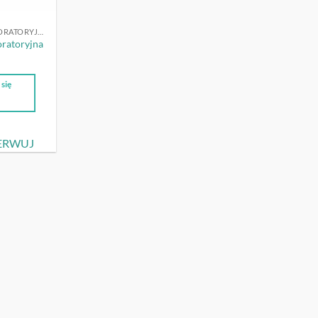
WIRÓWKI LABORATORYJNE
ratoryjna
się
j
ERWUJ