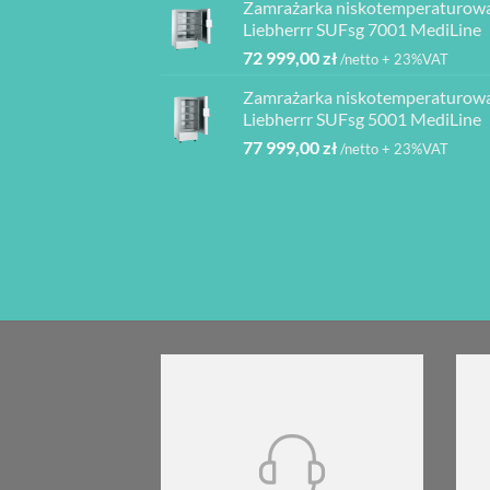
Zamrażarka niskotemperaturow
2
1
080,00 z
Liebherrr SUFsg 7001 MediLine
000,00 zł.
950,00 zł.
72 999,00
zł
/netto + 23%VAT
Zamrażarka niskotemperaturow
Liebherrr SUFsg 5001 MediLine
77 999,00
zł
/netto + 23%VAT