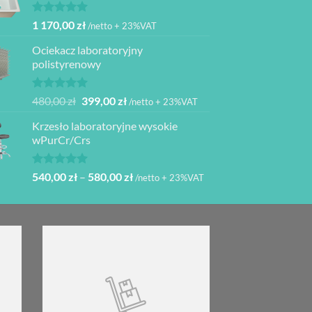
Oceniono
1 170,00
zł
/netto + 23%VAT
5.00
na 5
Ociekacz laboratoryjny
polistyrenowy
Oceniono
Pierwotna
Aktualna
480,00
zł
399,00
zł
/netto + 23%VAT
5.00
na 5
cena
cena
Krzesło laboratoryjne wysokie
wynosiła:
wynosi:
wPurCr/Crs
480,00 zł.
399,00 zł.
Oceniono
Zakres
540,00
zł
–
580,00
zł
/netto + 23%VAT
5.00
na 5
cen:
od
540,00 zł
do
580,00 zł