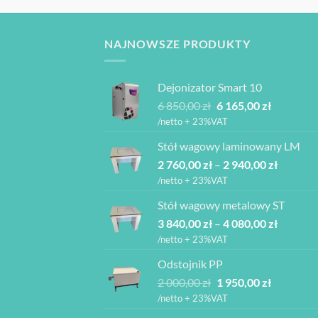
NAJNOWSZE PRODUKTY
Dejonizator Smart 10
Pierwotna
Aktualna
6 850,00
zł
6 165,00
zł
cena
cena
/netto + 23%VAT
wynosiła:
wynosi:
Stół wagowy laminowany LM
6
6
Zakres
2 760,00
zł
–
850,00 zł.
2 940,00
zł
165,00 zł.
cen:
/netto + 23%VAT
od
Stół wagowy metalowy ST
2
Zakres
3 840,00
zł
–
4 080,00
zł
760,00 z
cen:
do
/netto + 23%VAT
od
2
Odstojnik PP
3
940,00 z
Pierwotna
Aktualna
2 000,00
zł
1 950,00
zł
840,00 z
cena
cena
do
/netto + 23%VAT
wynosiła:
wynosi:
4