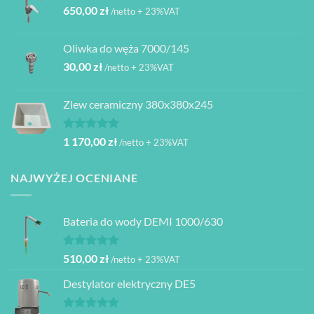
650,00
zł
/netto + 23%VAT
Oliwka do węża 7000/145
30,00
zł
/netto + 23%VAT
Zlew ceramiczny 380x380x245
Oceniono
1 170,00
zł
/netto + 23%VAT
5.00
na 5
NAJWYŻEJ OCENIANE
Bateria do wody DEMI 1000/630
Oceniono
510,00
zł
/netto + 23%VAT
5.00
na 5
Destylator elektryczny DE5