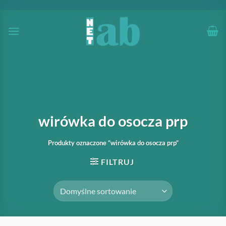
Przewiń
do
zawartości
wirówka do osocza prp
Produkty oznaczone “wirówka do osocza prp”
FILTRUJ