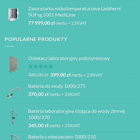
Zamrażarka niskotemperaturowa Liebherrr
SUFsg 5001 MediLine
77 999,00
zł
/netto + 23%VAT
POPULARNE PRODUKTY
Ociekacz laboratoryjny polistyrenowy
Oceniono
Pierwotna
Aktualna
480,00
zł
399,00
zł
/netto + 23%VAT
5.00
na 5
cena
cena
Bateria do wody 1000/275
wynosiła:
wynosi:
370,00
zł
480,00 zł.
399,00 zł.
/netto + 23%VAT
Bateria laboratoryjna stojąca do wody zimnej
1000/270
345,00
zł
/netto + 23%VAT
Bateria z mieszaczem 1000/210