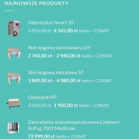
NAJNOWSZE PRODUKTY
Dejonizator Smart 10
Pierwotna
Aktualna
6 850,00
zł
6 165,00
zł
/netto + 23%VAT
cena
cena
wynosiła:
wynosi:
Stół wagowy laminowany LM
6
6
Zakres
2 760,00
zł
–
2 940,00
zł
850,00 zł.
165,00 zł.
/netto + 23%VAT
cen:
od
Stół wagowy metalowy ST
2
Zakres
3 840,00
zł
–
4 080,00
zł
760,00 zł
/netto + 23%VAT
cen:
do
od
2
Odstojnik PP
3
940,00 zł
Pierwotna
Aktualna
2 000,00
zł
1 950,00
zł
/netto + 23%VAT
840,00 zł
cena
cena
do
wynosiła:
wynosi:
4
Zamrażarka niskotemperaturowa Liebherrr
2
1
080,00 zł
SUFsg 7001 MediLine
000,00 zł.
950,00 zł.
72 999,00
zł
/netto + 23%VAT