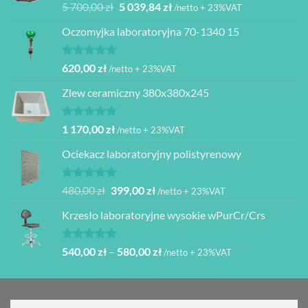
Oceniono
Pierwotna
Aktualna
5 700,00
zł
5 039,84
zł
/netto + 23%VAT
5.00
na 5
cena
cena
Oczomyjka laboratoryjna 70-1340 15
wynosiła:
wynosi:
5
5
700,00 zł.
039,84 zł.
Oceniono
620,00
zł
/netto + 23%VAT
5.00
na 5
Zlew ceramiczny 380x380x245
Oceniono
1 170,00
zł
/netto + 23%VAT
5.00
na 5
Ociekacz laboratoryjny polistyrenowy
Oceniono
Pierwotna
Aktualna
480,00
zł
399,00
zł
/netto + 23%VAT
5.00
na 5
cena
cena
Krzesło laboratoryjne wysokie wPurCr/Crs
wynosiła:
wynosi:
480,00 zł.
399,00 zł.
Oceniono
Zakres
540,00
zł
–
580,00
zł
/netto + 23%VAT
5.00
na 5
cen:
od
540,00 zł