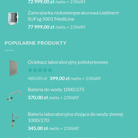
72 999,00
zł
/netto + 23%VAT
Zamrażarka niskotemperaturowa Liebherrr
SUFsg 5001 MediLine
77 999,00
zł
/netto + 23%VAT
POPULARNE PRODUKTY
Ociekacz laboratoryjny polistyrenowy
Oceniono
Pierwotna
Aktualna
480,00
zł
399,00
zł
/netto + 23%VAT
5.00
na 5
cena
cena
Bateria do wody 1000/275
wynosiła:
wynosi:
370,00
zł
480,00 zł.
399,00 zł.
/netto + 23%VAT
Bateria laboratoryjna stojąca do wody zimnej
1000/270
345,00
zł
/netto + 23%VAT