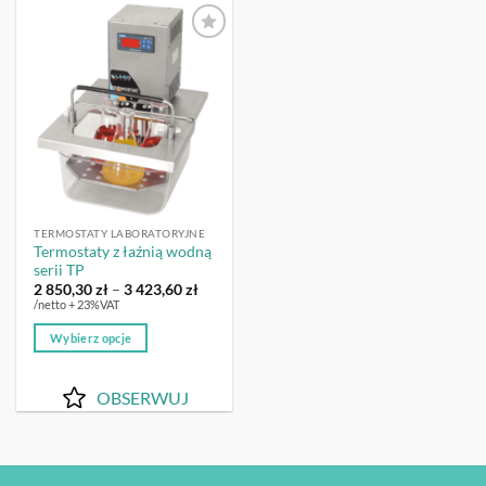
wariantów.
wariantów.
Opcje
Opcje
OBSERWUJ
można
można
wybrać
wybrać
na
na
stronie
stronie
produktu
produktu
TERMOSTATY LABORATORYJNE
Termostaty z łaźnią wodną
serii TP
Zakres
2 850,30
zł
–
3 423,60
zł
cen:
/netto + 23%VAT
od
2
Wybierz opcje
850,30 zł
do
Ten
3
produkt
423,60 zł
OBSERWUJ
ma
wiele
wariantów.
Opcje