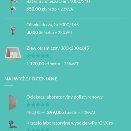
Bateria z mieszaczem 1000/210
650,00
zł
/netto + 23%VAT
Oliwka do węża 7000/145
30,00
zł
/netto + 23%VAT
Zlew ceramiczny 380x380x245
Oceniono
1 170,00
zł
/netto + 23%VAT
5.00
na 5
NAJWYŻEJ OCENIANE
Ociekacz laboratoryjny polistyrenowy
Oceniono
Pierwotna
Aktualna
480,00
zł
399,00
zł
/netto + 23%VAT
5.00
na 5
cena
cena
Krzesło laboratoryjne wysokie wPurCr/Crs
wynosiła:
wynosi:
480,00 zł.
399,00 zł.