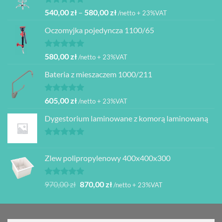
Oceniono
Zakres
540,00
zł
–
580,00
zł
/netto + 23%VAT
5.00
na 5
cen:
Oczomyjka pojedyncza 1100/65
od
540,00 zł
do
Oceniono
580,00
zł
/netto + 23%VAT
5.00
na 5
580,00 zł
Bateria z mieszaczem 1000/211
Oceniono
605,00
zł
/netto + 23%VAT
5.00
na 5
Dygestorium laminowane z komorą laminowaną
Oceniono
5.00
na 5
Zlew polipropylenowy 400x400x300
Oceniono
Pierwotna
Aktualna
970,00
zł
870,00
zł
/netto + 23%VAT
5.00
na 5
cena
cena
wynosiła:
wynosi:
970,00 zł.
870,00 zł.