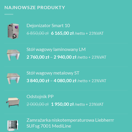
można
NAJNOWSZE PRODUKTY
wybrać
na
stronie
Dejonizator Smart 10
produktu
Pierwotna
Aktualna
6 850,00
zł
6 165,00
zł
/netto + 23%VAT
cena
cena
wynosiła:
wynosi:
Stół wagowy laminowany LM
6
6
Zakres
2 760,00
zł
–
2 940,00
zł
850,00 zł.
165,00 zł.
/netto + 23%VAT
cen:
od
Stół wagowy metalowy ST
2
Zakres
3 840,00
zł
–
4 080,00
zł
760,00 zł
/netto + 23%VAT
cen:
do
od
2
Odstojnik PP
3
940,00 zł
Pierwotna
Aktualna
2 000,00
zł
1 950,00
zł
/netto + 23%VAT
840,00 zł
cena
cena
do
wynosiła:
wynosi:
4
Zamrażarka niskotemperaturowa Liebherrr
2
1
080,00 zł
SUFsg 7001 MediLine
000,00 zł.
950,00 zł.