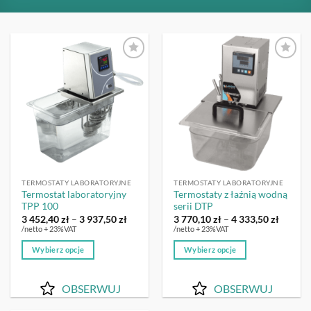
OBSERWUJ
OBSERWUJ
TERMOSTATY LABORATORYJNE
TERMOSTATY LABORATORYJNE
Termostat laboratoryjny
Termostaty z łaźnią wodną
TPP 100
serii DTP
Zakres
Zakres
3 452,40
zł
–
3 937,50
zł
3 770,10
zł
–
4 333,50
zł
cen:
cen:
/netto + 23%VAT
/netto + 23%VAT
od
od
3
3
Wybierz opcje
Wybierz opcje
452,40 zł
770,10 
do
do
Ten
Ten
3
4
produkt
produkt
937,50 zł
333,50 
OBSERWUJ
OBSERWUJ
ma
ma
wiele
wiele