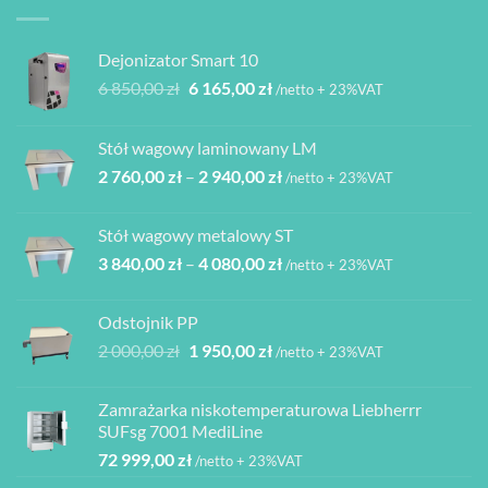
Dejonizator Smart 10
Pierwotna
Aktualna
6 850,00
zł
6 165,00
zł
/netto + 23%VAT
cena
cena
wynosiła:
wynosi:
Stół wagowy laminowany LM
6
6
Zakres
2 760,00
zł
–
2 940,00
zł
850,00 zł.
165,00 zł.
/netto + 23%VAT
cen:
od
Stół wagowy metalowy ST
2
Zakres
3 840,00
zł
–
4 080,00
zł
760,00 zł
/netto + 23%VAT
cen:
do
od
2
Odstojnik PP
3
940,00 zł
Pierwotna
Aktualna
2 000,00
zł
1 950,00
zł
/netto + 23%VAT
840,00 zł
cena
cena
do
wynosiła:
wynosi:
4
Zamrażarka niskotemperaturowa Liebherrr
2
1
080,00 zł
SUFsg 7001 MediLine
000,00 zł.
950,00 zł.
72 999,00
zł
/netto + 23%VAT