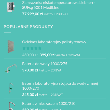
Zamrażarka niskotemperaturowa Liebherrr
SUFsg 5001 MediLine
77 999,00
zł
/netto + 23%VAT
POPULARNE PRODUKTY
Ociekacz laboratoryjny polistyrenowy
Oceniono
Pierwotna
Aktualna
480,00
zł
399,00
zł
/netto + 23%VAT
5.00
na 5
cena
cena
Bateria do wody 1000/275
wynosiła:
wynosi:
370,00
zł
480,00 zł.
399,00 zł.
/netto + 23%VAT
Bateria laboratoryjna stojąca do wody zimnej
1000/270
345,00
zł
/netto + 23%VAT
Bateria z mieszaczem 1000/210
650,00
zł
/netto + 23%VAT