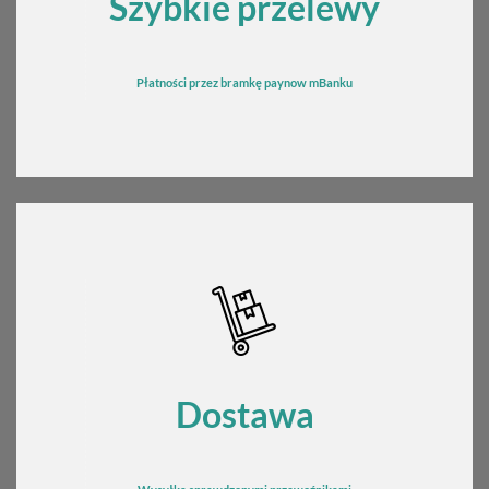
Szybkie przelewy
Płatności przez bramkę
pay
now mBanku
Dostawa