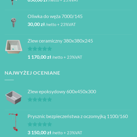
Oliwka do węża 7000/145
30,00
zł
/netto + 23%VAT
Zlew ceramiczny 380x380x245
Oceniono
1 170,00
zł
/netto + 23%VAT
5.00
na 5
NAJWYŻEJ OCENIANE
Zlew epoksydowy 600x450x300
Oceniono
5.00
na 5
Prysznic bezpieczeństwa z oczomyjką 1100/160
Oceniono
3 150,00
zł
/netto + 23%VAT
5.00
na 5