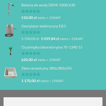
Bateria do wody DEMI 1000/630
Oceniono
510,00
zł
/netto + 23%VAT
5.00
na 5
Destylator elektryczny DE5
Oceniono
Pierwotna
Aktualna
5 700,00
zł
5 039,84
zł
/netto + 23%VAT
5.00
na 5
cena
cena
Oczomyjka laboratoryjna 70-1340 15
wynosiła:
wynosi:
5
5
700,00 zł.
039,84 zł.
Oceniono
620,00
zł
/netto + 23%VAT
5.00
na 5
Zlew ceramiczny 380x380x245
Oceniono
1 170,00
zł
/netto + 23%VAT
5.00
na 5