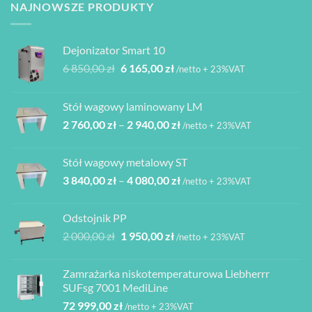
NAJNOWSZE PRODUKTY
Dejonizator Smart 10
Pierwotna
Aktualna
6 850,00
zł
6 165,00
zł
/netto + 23%VAT
cena
cena
wynosiła:
wynosi:
Stół wagowy laminowany LM
6
6
Zakres
2 760,00
zł
–
2 940,00
zł
850,00 zł.
165,00 zł.
/netto + 23%VAT
cen:
od
Stół wagowy metalowy ST
2
Zakres
3 840,00
zł
–
4 080,00
zł
760,00 zł
/netto + 23%VAT
cen:
do
od
2
Odstojnik PP
3
940,00 zł
Pierwotna
Aktualna
2 000,00
zł
1 950,00
zł
/netto + 23%VAT
840,00 zł
cena
cena
do
wynosiła:
wynosi:
4
Zamrażarka niskotemperaturowa Liebherrr
2
1
080,00 zł
SUFsg 7001 MediLine
000,00 zł.
950,00 zł.
72 999,00
zł
/netto + 23%VAT