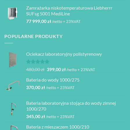
Zamrażarka niskotemperaturowa Liebherrr
SUFsg 5001 MediLine
77 999,00
zł
/netto + 23%VAT
POPULARNE PRODUKTY
Ociekacz laboratoryjny polistyrenowy
Oceniono
Pierwotna
Aktualna
480,00
zł
399,00
zł
/netto + 23%VAT
5.00
na 5
cena
cena
Bateria do wody 1000/275
wynosiła:
wynosi:
370,00
zł
480,00 zł.
399,00 zł.
/netto + 23%VAT
Bateria laboratoryjna stojąca do wody zimnej
1000/270
345,00
zł
/netto + 23%VAT
Bateria z mieszaczem 1000/210