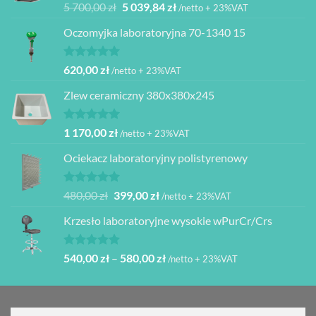
Oceniono
Pierwotna
Aktualna
5 700,00
zł
5 039,84
zł
/netto + 23%VAT
5.00
na 5
cena
cena
Oczomyjka laboratoryjna 70-1340 15
wynosiła:
wynosi:
5
5
700,00 zł.
039,84 zł.
Oceniono
620,00
zł
/netto + 23%VAT
5.00
na 5
Zlew ceramiczny 380x380x245
Oceniono
1 170,00
zł
/netto + 23%VAT
5.00
na 5
Ociekacz laboratoryjny polistyrenowy
Oceniono
Pierwotna
Aktualna
480,00
zł
399,00
zł
/netto + 23%VAT
5.00
na 5
cena
cena
Krzesło laboratoryjne wysokie wPurCr/Crs
wynosiła:
wynosi:
480,00 zł.
399,00 zł.
Oceniono
Zakres
540,00
zł
–
580,00
zł
/netto + 23%VAT
5.00
na 5
cen:
od
540,00 zł