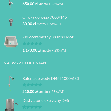
650,00
zł
/netto + 23%VAT
Oliwka do węża 7000/145
30,00
zł
/netto + 23%VAT
Zlew ceramiczny 380x380x245
Oceniono
1 170,00
zł
/netto + 23%VAT
5.00
na 5
NAJWYŻEJ OCENIANE
Bateria do wody DEMI 1000/630
Oceniono
510,00
zł
/netto + 23%VAT
5.00
na 5
Destylator elektryczny DE5