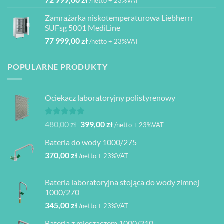
/netto + 23%VAT
Zamrażarka niskotemperaturowa Liebherrr
SUFsg 5001 MediLine
77 999,00
zł
/netto + 23%VAT
POPULARNE PRODUKTY
Ociekacz laboratoryjny polistyrenowy
Oceniono
Pierwotna
Aktualna
480,00
zł
399,00
zł
/netto + 23%VAT
5.00
na 5
cena
cena
Bateria do wody 1000/275
wynosiła:
wynosi:
370,00
zł
480,00 zł.
399,00 zł.
/netto + 23%VAT
Bateria laboratoryjna stojąca do wody zimnej
1000/270
345,00
zł
/netto + 23%VAT
Bateria z mieszaczem 1000/210