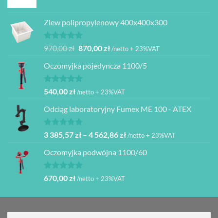
Oceniono
5.00
na 5
Zlew polipropylenowy 400x400x300
Oceniono
Pierwotna
Aktualna
970,00
zł
870,00
zł
/netto + 23%VAT
5.00
na 5
cena
cena
Oczomyjka pojedyncza 1100/5
wynosiła:
wynosi:
970,00 zł.
870,00 zł.
Oceniono
540,00
zł
/netto + 23%VAT
5.00
na 5
Odciąg laboratoryjny Fumex ME 100 - ATEX
Oceniono
Zakres
3 385,57
zł
–
4 562,86
zł
/netto + 23%VAT
5.00
na 5
cen:
Oczomyjka podwójna 1100/60
od
3
385,57 zł
Oceniono
670,00
zł
/netto + 23%VAT
5.00
na 5
do
4
562,86 zł