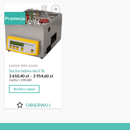
Promocja
OBSERWUJ
ŁAŹNIE SPECJALNE
Sucha łaźnia serii SL
Zakres
3 650,40
zł
–
3 954,60
zł
cen:
/netto + 23%VAT
od
3
Wybierz opcje
650,40 zł
do
Ten
3
produkt
954,60 zł
OBSERWUJ
ma
wiele
wariantów.
Opcje