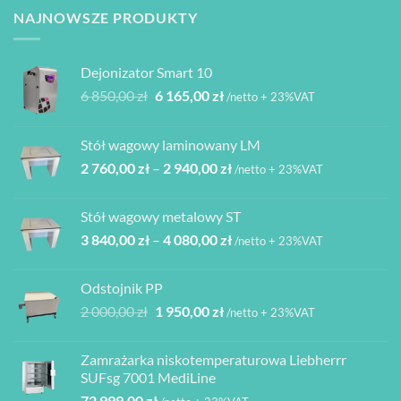
można
NAJNOWSZE PRODUKTY
wybrać
na
stronie
Dejonizator Smart 10
produktu
Pierwotna
Aktualna
6 850,00
zł
6 165,00
zł
/netto + 23%VAT
cena
cena
wynosiła:
wynosi:
Stół wagowy laminowany LM
6
6
Zakres
2 760,00
zł
–
2 940,00
zł
850,00 zł.
165,00 zł.
/netto + 23%VAT
cen:
od
Stół wagowy metalowy ST
2
Zakres
3 840,00
zł
–
4 080,00
zł
760,00 zł
/netto + 23%VAT
cen:
do
od
2
Odstojnik PP
3
940,00 zł
Pierwotna
Aktualna
2 000,00
zł
1 950,00
zł
/netto + 23%VAT
840,00 zł
cena
cena
do
wynosiła:
wynosi:
4
Zamrażarka niskotemperaturowa Liebherrr
2
1
080,00 zł
SUFsg 7001 MediLine
000,00 zł.
950,00 zł.
72 999,00
zł