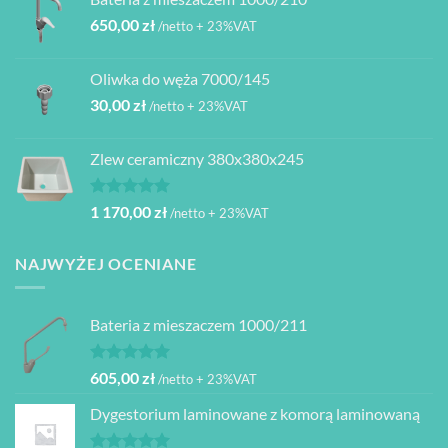
650,00
zł
/netto + 23%VAT
Oliwka do węża 7000/145
30,00
zł
/netto + 23%VAT
Zlew ceramiczny 380x380x245
Oceniono
1 170,00
zł
/netto + 23%VAT
5.00
na 5
NAJWYŻEJ OCENIANE
Bateria z mieszaczem 1000/211
Oceniono
605,00
zł
/netto + 23%VAT
5.00
na 5
Dygestorium laminowane z komorą laminowaną