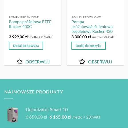
POMPY PRÓŻNIOWE
POMPY PRÓŻNIOWE
Pompa próżniowa PTFE
Pompa
Rocker 400C
próżniowa/ciśnieniowa
bezolejowa Rocker 430
3 999,00
zł
3 300,00
zł
/netto + 23%VAT
/netto + 23%VAT
Dodaj do koszyka
Dodaj do koszyka
OBSERWUJ
OBSERWUJ
NAJNOWSZE PRODUKTY
Dejonizator Smart 10
Pierwotna
Aktualna
6 850,00
zł
6 165,00
zł
/netto + 23%VAT
cena
cena