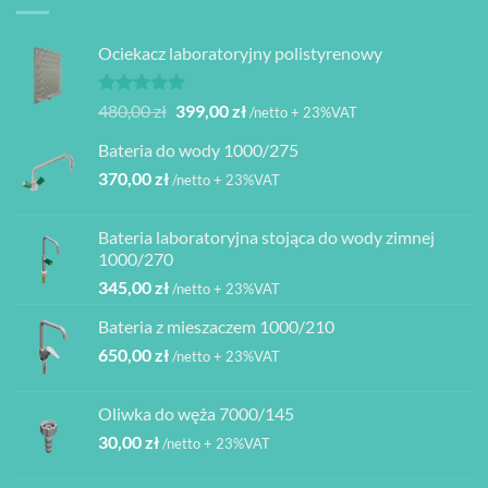
Ociekacz laboratoryjny polistyrenowy
Oceniono
Pierwotna
Aktualna
480,00
zł
399,00
zł
/netto + 23%VAT
5.00
na 5
cena
cena
Bateria do wody 1000/275
wynosiła:
wynosi:
370,00
zł
480,00 zł.
399,00 zł.
/netto + 23%VAT
Bateria laboratoryjna stojąca do wody zimnej
1000/270
345,00
zł
/netto + 23%VAT
Bateria z mieszaczem 1000/210
650,00
zł
/netto + 23%VAT
Oliwka do węża 7000/145
30,00
zł
/netto + 23%VAT