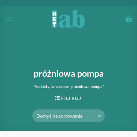
Przewiń
do
zawartości
próżniowa pompa
Produkty oznaczone “próżniowa pompa”
FILTRUJ