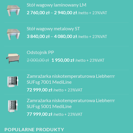
wynosiła:
wynosi:
Stół wagowy laminowany LM
6
6
Zakres
2 760,00
zł
–
2 940,00
zł
850,00 zł.
165,00 zł.
/netto + 23%VAT
cen:
od
Stół wagowy metalowy ST
2
Zakres
3 840,00
zł
–
4 080,00
zł
760,00 zł
/netto + 23%VAT
cen:
do
od
2
Odstojnik PP
3
940,00 zł
Pierwotna
Aktualna
2 000,00
zł
1 950,00
zł
/netto + 23%VAT
840,00 zł
cena
cena
do
wynosiła:
wynosi:
4
Zamrażarka niskotemperaturowa Liebherrr
2
1
080,00 zł
SUFsg 7001 MediLine
000,00 zł.
950,00 zł.
72 999,00
zł
/netto + 23%VAT
Zamrażarka niskotemperaturowa Liebherrr
SUFsg 5001 MediLine
77 999,00
zł
/netto + 23%VAT
POPULARNE PRODUKTY