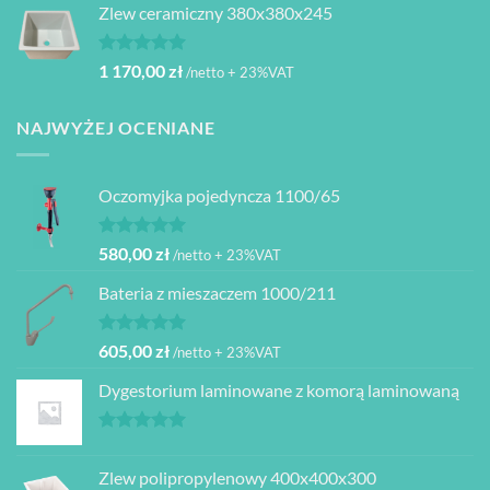
Zlew ceramiczny 380x380x245
Oceniono
1 170,00
zł
/netto + 23%VAT
5.00
na 5
NAJWYŻEJ OCENIANE
Oczomyjka pojedyncza 1100/65
Oceniono
580,00
zł
/netto + 23%VAT
5.00
na 5
Bateria z mieszaczem 1000/211
Oceniono
605,00
zł
/netto + 23%VAT
5.00
na 5
Dygestorium laminowane z komorą laminowaną
Oceniono
5.00
na 5
Zlew polipropylenowy 400x400x300