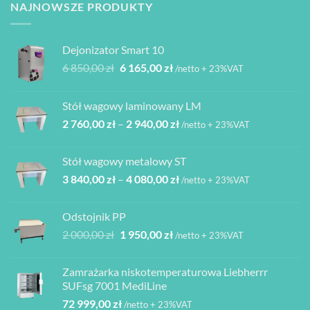
NAJNOWSZE PRODUKTY
Dejonizator Smart 10
Pierwotna
Aktualna
6 850,00
zł
6 165,00
zł
/netto + 23%VAT
cena
cena
wynosiła:
wynosi:
Stół wagowy laminowany LM
6
6
Zakres
2 760,00
zł
–
2 940,00
zł
850,00 zł.
165,00 zł.
/netto + 23%VAT
cen:
od
Stół wagowy metalowy ST
2
Zakres
3 840,00
zł
–
4 080,00
zł
760,00 zł
/netto + 23%VAT
cen:
do
od
2
Odstojnik PP
3
940,00 zł
Pierwotna
Aktualna
2 000,00
zł
1 950,00
zł
/netto + 23%VAT
840,00 zł
cena
cena
do
wynosiła:
wynosi:
4
Zamrażarka niskotemperaturowa Liebherrr
2
1
080,00 zł
SUFsg 7001 MediLine
000,00 zł.
950,00 zł.
72 999,00
zł
/netto + 23%VAT