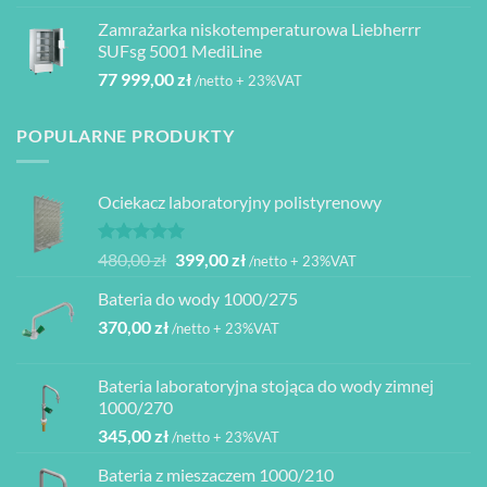
Zamrażarka niskotemperaturowa Liebherrr
SUFsg 5001 MediLine
77 999,00
zł
/netto + 23%VAT
POPULARNE PRODUKTY
Ociekacz laboratoryjny polistyrenowy
Oceniono
Pierwotna
Aktualna
480,00
zł
399,00
zł
/netto + 23%VAT
5.00
na 5
cena
cena
Bateria do wody 1000/275
wynosiła:
wynosi:
370,00
zł
480,00 zł.
399,00 zł.
/netto + 23%VAT
Bateria laboratoryjna stojąca do wody zimnej
1000/270
345,00
zł
/netto + 23%VAT
Bateria z mieszaczem 1000/210