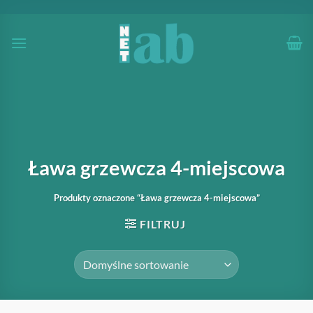
Przewiń
do
zawartości
Ława grzewcza 4-miejscowa
Produkty oznaczone “Ława grzewcza 4-miejscowa”
FILTRUJ