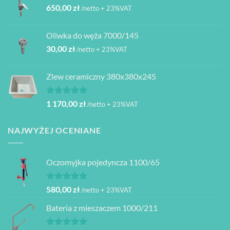
650,00
zł
/netto + 23%VAT
Oliwka do węża 7000/145
30,00
zł
/netto + 23%VAT
Zlew ceramiczny 380x380x245
Oceniono
1 170,00
zł
/netto + 23%VAT
5.00
na 5
NAJWYŻEJ OCENIANE
Oczomyjka pojedyncza 1100/65
Oceniono
580,00
zł
/netto + 23%VAT
5.00
na 5
Bateria z mieszaczem 1000/211