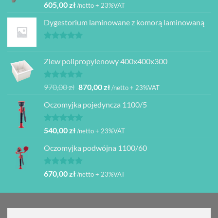
Oceniono
605,00
zł
/netto + 23%VAT
5.00
na 5
Dygestorium laminowane z komorą laminowaną
Oceniono
5.00
na 5
Zlew polipropylenowy 400x400x300
Oceniono
Pierwotna
Aktualna
970,00
zł
870,00
zł
/netto + 23%VAT
5.00
na 5
cena
cena
Oczomyjka pojedyncza 1100/5
wynosiła:
wynosi:
970,00 zł.
870,00 zł.
Oceniono
540,00
zł
/netto + 23%VAT
5.00
na 5
Oczomyjka podwójna 1100/60
Oceniono
670,00
zł
/netto + 23%VAT
5.00
na 5