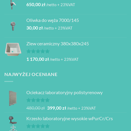
650,00
zł
/netto + 23%VAT
Oliwka do węża 7000/145
30,00
zł
/netto + 23%VAT
Zlew ceramiczny 380x380x245
Oceniono
1 170,00
zł
/netto + 23%VAT
5.00
na 5
NAJWYŻEJ OCENIANE
Ociekacz laboratoryjny polistyrenowy
Oceniono
Pierwotna
Aktualna
480,00
zł
399,00
zł
/netto + 23%VAT
5.00
na 5
cena
cena
Krzesło laboratoryjne wysokie wPurCr/Crs
wynosiła:
wynosi:
480,00 zł.
399,00 zł.