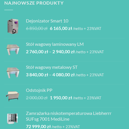
NAJNOWSZE PRODUKTY
Dejonizator Smart 10
Pierwotna
Aktualna
6 850,00
zł
6 165,00
zł
/netto + 23%VAT
cena
cena
wynosiła:
wynosi:
Stół wagowy laminowany LM
6
6
Zakres
2 760,00
zł
–
2 940,00
zł
850,00 zł.
165,00 zł.
/netto + 23%VAT
cen:
od
Stół wagowy metalowy ST
2
Zakres
3 840,00
zł
–
4 080,00
zł
760,00 zł
/netto + 23%VAT
cen:
do
od
2
Odstojnik PP
3
940,00 zł
Pierwotna
Aktualna
2 000,00
zł
1 950,00
zł
/netto + 23%VAT
840,00 zł
cena
cena
do
wynosiła:
wynosi:
4
Zamrażarka niskotemperaturowa Liebherrr
2
1
080,00 zł
SUFsg 7001 MediLine
000,00 zł.
950,00 zł.
72 999,00
zł
/netto + 23%VAT