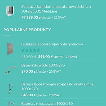
Zamrażarka niskotemperaturowa Liebherrr
SUFsg 5001 MediLine
77 999,00
zł
/netto + 23%VAT
POPULARNE PRODUKTY
Ociekacz laboratoryjny polistyrenowy
Oceniono
Pierwotna
Aktualna
480,00
zł
399,00
zł
/netto + 23%VAT
5.00
na 5
cena
cena
Bateria do wody 1000/275
wynosiła:
wynosi:
370,00
zł
480,00 zł.
399,00 zł.
/netto + 23%VAT
Bateria laboratoryjna stojąca do wody zimnej
1000/270
345,00
zł
/netto + 23%VAT
Bateria z mieszaczem 1000/210