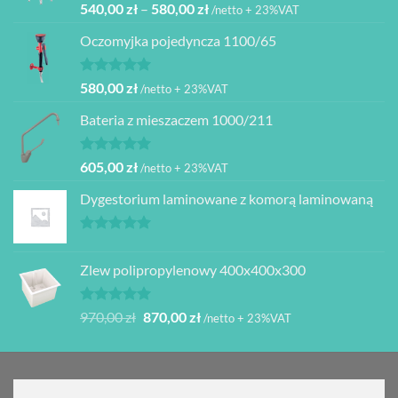
Oceniono
Zakres
540,00
zł
–
580,00
zł
/netto + 23%VAT
5.00
na 5
cen:
Oczomyjka pojedyncza 1100/65
od
540,00 zł
do
Oceniono
580,00
zł
/netto + 23%VAT
5.00
na 5
580,00 zł
Bateria z mieszaczem 1000/211
Oceniono
605,00
zł
/netto + 23%VAT
5.00
na 5
Dygestorium laminowane z komorą laminowaną
Oceniono
5.00
na 5
Zlew polipropylenowy 400x400x300
Oceniono
Pierwotna
Aktualna
970,00
zł
870,00
zł
/netto + 23%VAT
5.00
na 5
cena
cena
wynosiła:
wynosi:
970,00 zł.
870,00 zł.