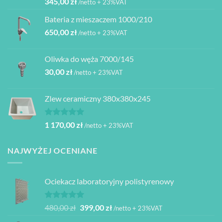
345,00
zł
/netto + 23%VAT
Bateria z mieszaczem 1000/210
650,00
zł
/netto + 23%VAT
Oliwka do węża 7000/145
30,00
zł
/netto + 23%VAT
Zlew ceramiczny 380x380x245
Oceniono
1 170,00
zł
/netto + 23%VAT
5.00
na 5
NAJWYŻEJ OCENIANE
Ociekacz laboratoryjny polistyrenowy
Oceniono
Pierwotna
Aktualna
480,00
zł
399,00
zł
/netto + 23%VAT
5.00
na 5
cena
cena