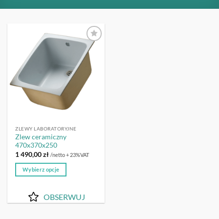
OBSERWUJ
ZLEWY LABORATORYJNE
Zlew ceramiczny
470x370x250
1 490,00
zł
/netto + 23%VAT
Wybierz opcje
Ten
produkt
OBSERWUJ
ma
wiele