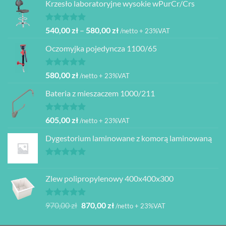
Krzesło laboratoryjne wysokie wPurCr/Crs
wynosiła:
wynosi:
480,00 zł.
399,00 zł.
Oceniono
Zakres
540,00
zł
–
580,00
zł
/netto + 23%VAT
5.00
na 5
cen:
Oczomyjka pojedyncza 1100/65
od
540,00 zł
do
Oceniono
580,00
zł
/netto + 23%VAT
5.00
na 5
580,00 zł
Bateria z mieszaczem 1000/211
Oceniono
605,00
zł
/netto + 23%VAT
5.00
na 5
Dygestorium laminowane z komorą laminowaną
Oceniono
5.00
na 5
Zlew polipropylenowy 400x400x300
Oceniono
Pierwotna
Aktualna
970,00
zł
870,00
zł
/netto + 23%VAT
5.00
na 5
cena
cena
wynosiła:
wynosi: