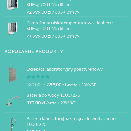
2
1
080,00 zł
SUFsg 7001 MediLine
000,00 zł.
950,00 zł.
72 999,00
zł
/netto + 23%VAT
Zamrażarka niskotemperaturowa Liebherrr
SUFsg 5001 MediLine
77 999,00
zł
/netto + 23%VAT
POPULARNE PRODUKTY
Ociekacz laboratoryjny polistyrenowy
Oceniono
Pierwotna
Aktualna
480,00
zł
399,00
zł
/netto + 23%VAT
5.00
na 5
cena
cena
Bateria do wody 1000/275
wynosiła:
wynosi:
370,00
zł
480,00 zł.
399,00 zł.
/netto + 23%VAT
Bateria laboratoryjna stojąca do wody zimnej
1000/270