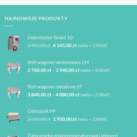
wariantów.
Opcje
można
NAJNOWSZE PRODUKTY
wybrać
na
stronie
Dejonizator Smart 10
produktu
Pierwotna
Aktualna
6 850,00
zł
6 165,00
zł
/netto + 23%VAT
cena
cena
wynosiła:
wynosi:
Stół wagowy laminowany LM
6
6
Zakres
2 760,00
zł
–
2 940,00
zł
850,00 zł.
165,00 zł.
/netto + 23%VAT
cen:
od
Stół wagowy metalowy ST
2
Zakres
3 840,00
zł
–
4 080,00
zł
760,00 zł
/netto + 23%VAT
cen:
do
od
2
Odstojnik PP
3
940,00 zł
Pierwotna
Aktualna
2 000,00
zł
1 950,00
zł
/netto + 23%VAT
840,00 zł
cena
cena
do
wynosiła:
wynosi:
4
Zamrażarka niskotemperaturowa Liebherrr