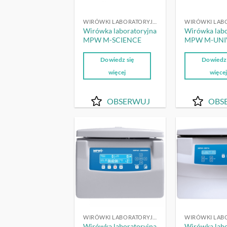
WIRÓWKI LABORATORYJNE
Wirówka laboratoryjna
Wirówka labo
MPW M-SCIENCE
MPW M-UNI
Dowiedz się
Dowiedz 
więcej
więce
OBSERWUJ
OBS
OBSERWUJ
WIRÓWKI LABORATORYJNE
Wirówka laboratoryjna
Wirówka labo