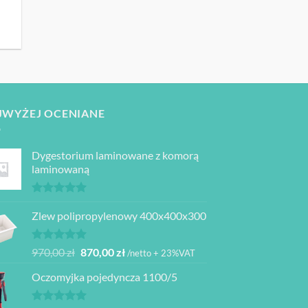
.
JWYŻEJ OCENIANE
Dygestorium laminowane z komorą
laminowaną
Oceniono
5.00
Zlew polipropylenowy 400x400x300
na 5
Oceniono
Pierwotna
Aktualna
970,00
zł
870,00
zł
/netto + 23%VAT
5.00
na 5
cena
cena
Oczomyjka pojedyncza 1100/5
wynosiła:
wynosi:
970,00 zł.
870,00 zł.