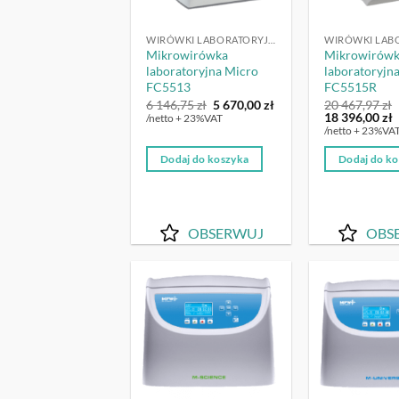
WIRÓWKI LABORATORYJNE
Mikrowirówka
Mikrowirów
laboratoryjna Micro
laboratoryjn
FC5513
FC5515R
Pierwotna
Aktualna
6 146,75
zł
5 670,00
zł
20 467,97
zł
cena
cena
Pierwotna
A
18 396,00
zł
/netto + 23%VAT
wynosiła:
wynosi:
cena
c
/netto + 23%VA
6
5
wynosiła:
w
146,75 zł.
670,00 zł.
20
Dodaj do koszyka
Dodaj do k
467,97 zł.
3
OBSERWUJ
OBS
OBSERWUJ