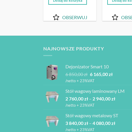
Dodaj do koszyka
Dodaj do k
701,22 zł.
7
OBSERWUJ
OBS
NAJNOWSZE PRODUKTY
Dejonizator Smart 10
Pierwotna
Aktualna
6 850,00
zł
6 165,00
zł
cena
cena
/netto + 23%VAT
wynosiła:
wynosi:
Stół wagowy laminowany LM
6
6
Zakres
2 760,00
zł
–
850,00 zł.
2 940,00
zł
165,00 zł.
cen:
/netto + 23%VAT
od
Stół wagowy metalowy ST
2
Zakres
3 840,00
zł
–
4 080,00
zł
760,00 z
cen:
do
/netto + 23%VAT