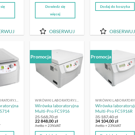
wynosiła
7
się
Dowiedz się
Dodaj do koszyka
121,54 zł
j
więcej
ERWUJ
OBSERWUJ
OBSERWUJ
Promocja
Promocja
OBSERWUJ
OBSERWUJ
OBSERW
WIRÓWKI LABORATORYJNE
WIRÓWKI LABORATORYJNE
ratoryjna
Wirówka laboratoryjna
Wirówka laboratoryj
C5714
Multi-Pro FC5916
Multi-Pro FC5916R
25 568,70
zł
35 187,40
zł
ktualna
Pierwotna
Aktualna
Pierwotna
Aktualn
22 848,00
zł
34 104,00
zł
ena
cena
cena
cena
cena
T
/netto + 23%VAT
/netto + 23%VAT
ynosi:
wynosiła:
wynosi:
wynosiła:
wynosi:
10
25
22
35
34