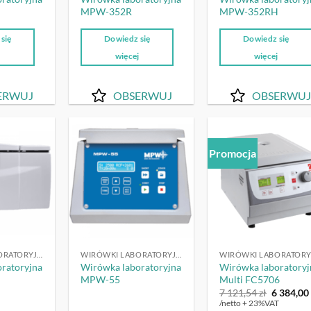
MPW-352R
MPW-352RH
się
Dowiedz się
Dowiedz się
j
więcej
więcej
ERWUJ
OBSERWUJ
OBSERWUJ
Promocja
OBSERWUJ
OBSERWUJ
OBSERW
WIRÓWKI LABORATORYJNE
WIRÓWKI LABORATORYJNE
ratoryjna
Wirówka laboratoryjna
Wirówka laboratoryj
MPW-55
Multi FC5706
Pierwot
7 121,54
zł
6 384,0
cena
/netto + 23%VAT