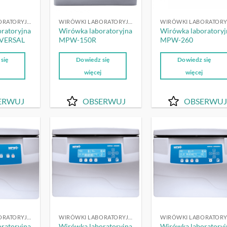
WIRÓWKI LABORATORYJNE
WIRÓWKI LABORATORYJNE
ratoryjna
Wirówka laboratoryjna
Wirówka laboratoryj
VERSAL
MPW-150R
MPW-260
się
Dowiedz się
Dowiedz się
j
więcej
więcej
ERWUJ
OBSERWUJ
OBSERWUJ
OBSERWUJ
OBSERWUJ
OBSERW
WIRÓWKI LABORATORYJNE
WIRÓWKI LABORATORYJNE
ratoryjna
Wirówka laboratoryjna
Wirówka laboratoryj