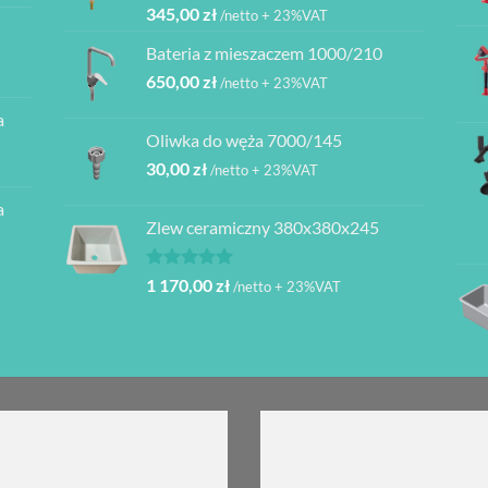
345,00
zł
/netto + 23%VAT
ł
Bateria z mieszaczem 1000/210
ł
650,00
zł
/netto + 23%VAT
a
ł
Oliwka do węża 7000/145
30,00
zł
/netto + 23%VAT
a
Zlew ceramiczny 380x380x245
Oceniono
1 170,00
zł
/netto + 23%VAT
5.00
na 5