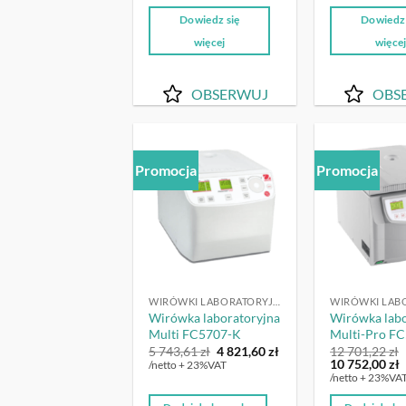
Dowiedz się
Dowiedz 
więcej
więce
OBSERWUJ
OBS
Promocja
Promocja
OBSERWUJ
WIRÓWKI LABORATORYJNE
Wirówka laboratoryjna
Wirówka labo
Multi FC5707-K
Multi-Pro F
Pierwotna
Aktualna
5 743,61
zł
4 821,60
zł
12 701,22
zł
cena
cena
Pierwotna
A
10 752,00
zł
/netto + 23%VAT
wynosiła:
wynosi:
cena
c
/netto + 23%VA
5
4
wynosiła:
w
743,61 zł.
821,60 zł.
12