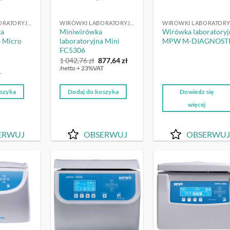
WIRÓWKI LABORATORYJNE
WIRÓWKI LABORATORYJNE
ka
Miniwirówka
Wirówka laboratoryj
a Micro
laboratoryjna Mini
MPW M-DIAGNOST
FC5306
Pierwotna
Aktualna
1 042,76
zł
877,64
zł
ktualna
cena
cena
/netto + 23%VAT
ena
wynosiła:
wynosi:
T
ynosi:
1
877,64 zł.
18
042,76 zł.
oszyka
Dodaj do koszyka
Dowiedz się
96,00 zł.
więcej
ERWUJ
OBSERWUJ
OBSERWUJ
OBSERWUJ
OBSERWUJ
OBSERW