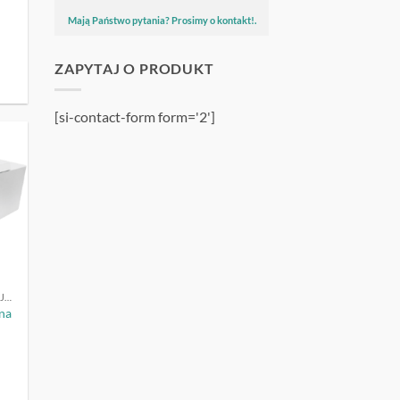
:
wynosi:
6
Mają Państwo pytania? Prosimy o kontakt!.
.
384,00 zł.
ZAPYTAJ O PRODUKT
[si-contact-form form='2']
UJ
WIRÓWKI LABORATORYJNE
na
a