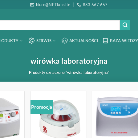
biuro@NETlab.site
883 667 667
RODUKTY
SERWIS
AKTUALNOŚCI
BAZA WIEDZY
wirówka laboratoryjna
Produkty oznaczone “wirówka laboratoryjna”
Promocja
OBSERWUJ
OBSERWUJ
OBSERW