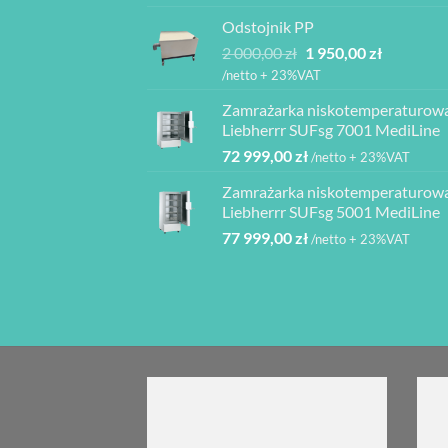
od
2
Odstojnik PP
3
940,00 z
Pierwotna
Aktualna
2 000,00
zł
1 950,00
zł
840,00 z
cena
cena
do
/netto + 23%VAT
wynosiła:
wynosi:
4
Zamrażarka niskotemperaturow
2
1
080,00 z
Liebherrr SUFsg 7001 MediLine
000,00 zł.
950,00 zł.
72 999,00
zł
/netto + 23%VAT
Zamrażarka niskotemperaturow
Liebherrr SUFsg 5001 MediLine
77 999,00
zł
/netto + 23%VAT