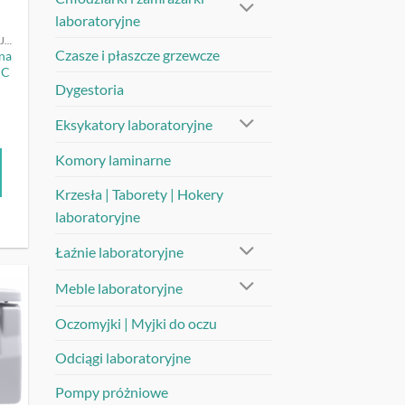
laboratoryjne
WIRÓWKI LABORATORYJNE
Czasze i płaszcze grzewcze
na
IC
Dygestoria
Eksykatory laboratoryjne
Komory laminarne
Krzesła | Taborety | Hokery
laboratoryjne
Łaźnie laboratoryjne
Meble laboratoryjne
UJ
Oczomyjki | Myjki do oczu
Odciągi laboratoryjne
Pompy próżniowe