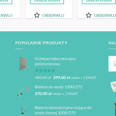
oszyka
Dodaj do koszyka
Dodaj do koszyka
52,00 zł.
568,70 zł.
848,00 zł.
187,40 zł.
104,00 zł
ERWUJ
OBSERWUJ
OBSERWUJ
POPULARNE PRODUKTY
NA
Ociekacz laboratoryjny
polistyrenowy
Oceniono
Pierwotna
Aktualna
480,00
zł
399,00
zł
/netto + 23%VAT
5.00
na 5
cena
cena
Bateria do wody 1000/275
wynosiła:
wynosi:
370,00
zł
480,00 zł.
399,00 zł.
/netto + 23%VAT
Bateria laboratoryjna stojąca do
ł
wody zimnej 1000/270