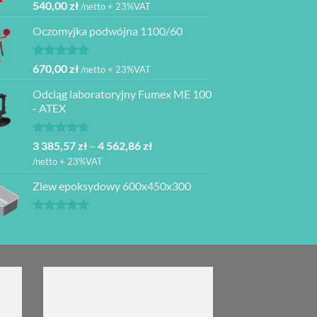
Oceniono
540,00
zł
/netto + 23%VAT
5.00
na 5
Oczomyjka podwójna 1100/60
Oceniono
670,00
zł
/netto + 23%VAT
5.00
na 5
Odciąg laboratoryjny Fumex ME 100
- ATEX
Oceniono
Zakres
3 385,57
zł
–
4 562,86
zł
5.00
na 5
cen:
/netto + 23%VAT
od
Zlew epoksydowy 600x450x300
3
385,57 zł
do
Oceniono
5.00
na 5
4
562,86 zł