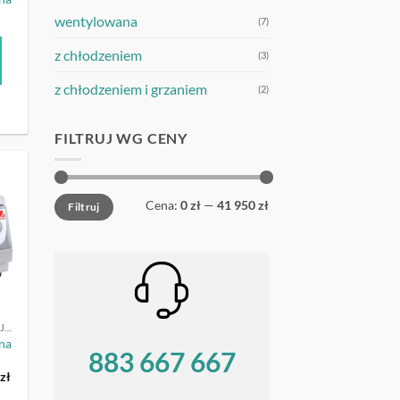
wentylowana
(7)
z chłodzeniem
(3)
z chłodzeniem i grzaniem
(2)
FILTRUJ WG CENY
Cena
Cena
UJ
Cena:
0 zł
—
41 950 zł
Filtruj
min
max
WIRÓWKI LABORATORYJNE
na
883 667 667
na
Aktualna
0
zł
cena