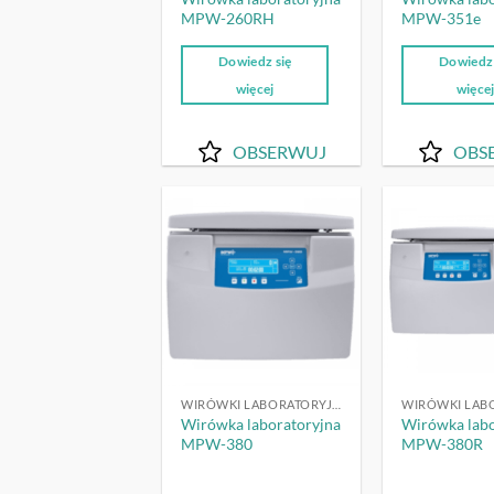
MPW-260RH
MPW-351e
Dowiedz się
Dowiedz 
więcej
więce
OBSERWUJ
OBS
OBSERWUJ
WIRÓWKI LABORATORYJNE
Wirówka laboratoryjna
Wirówka labo
MPW-380
MPW-380R