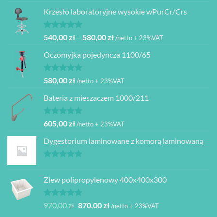
5.00
na 5
cena
cena
Krzesło laboratoryjne wysokie wPurCr/Crs
wynosiła:
wynosi:
480,00 zł.
399,00 zł.
Oceniono
Zakres
540,00
zł
–
580,00
zł
/netto + 23%VAT
5.00
na 5
cen:
Oczomyjka pojedyncza 1100/65
od
540,00 zł
do
Oceniono
580,00
zł
/netto + 23%VAT
5.00
na 5
580,00 zł
Bateria z mieszaczem 1000/211
Oceniono
605,00
zł
/netto + 23%VAT
5.00
na 5
Dygestorium laminowane z komorą laminowaną
Oceniono
5.00
na 5
Zlew polipropylenowy 400x400x300
Oceniono
Pierwotna
Aktualna
970,00
zł
870,00
zł
/netto + 23%VAT
5.00
na 5
cena
cena