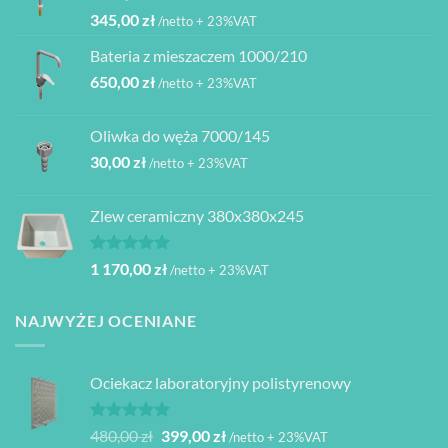
345,00
zł
/netto + 23%VAT
Bateria z mieszaczem 1000/210
650,00
zł
/netto + 23%VAT
Oliwka do węża 7000/145
30,00
zł
/netto + 23%VAT
Zlew ceramiczny 380x380x245
Oceniono
1 170,00
zł
/netto + 23%VAT
5.00
na 5
NAJWYŻEJ OCENIANE
Ociekacz laboratoryjny polistyrenowy
Oceniono
Pierwotna
Aktualna
480,00
zł
399,00
zł
/netto + 23%VAT