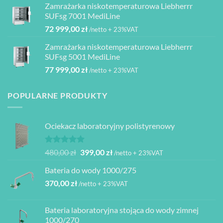
4
Zamrażarka niskotemperaturowa Liebherrr
2
1
080,00 zł
SUFsg 7001 MediLine
000,00 zł.
950,00 zł.
72 999,00
zł
/netto + 23%VAT
Zamrażarka niskotemperaturowa Liebherrr
SUFsg 5001 MediLine
77 999,00
zł
/netto + 23%VAT
POPULARNE PRODUKTY
Ociekacz laboratoryjny polistyrenowy
Oceniono
Pierwotna
Aktualna
480,00
zł
399,00
zł
/netto + 23%VAT
5.00
na 5
cena
cena
Bateria do wody 1000/275
wynosiła:
wynosi:
370,00
zł
480,00 zł.
399,00 zł.
/netto + 23%VAT
Bateria laboratoryjna stojąca do wody zimnej
1000/270