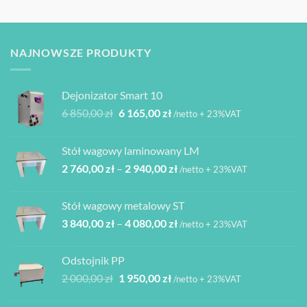
NAJNOWSZE PRODUKTY
Dejonizator Smart 10
Pierwotna
Aktualna
6 850,00
zł
6 165,00
zł
/netto + 23%VAT
cena
cena
wynosiła:
wynosi:
Stół wagowy laminowany LM
6
6
Zakres
2 760,00
zł
–
2 940,00
zł
850,00 zł.
165,00 zł.
/netto + 23%VAT
cen:
od
Stół wagowy metalowy ST
2
Zakres
3 840,00
zł
–
4 080,00
zł
760,00 zł
/netto + 23%VAT
cen:
do
od
2
Odstojnik PP
3
940,00 zł
Pierwotna
Aktualna
2 000,00
zł
1 950,00
zł
/netto + 23%VAT
840,00 zł
cena
cena
do
wynosiła:
wynosi: