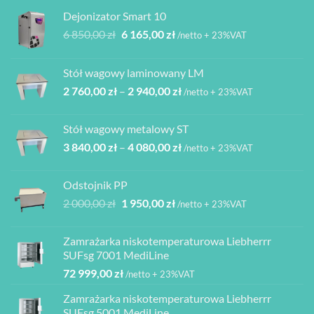
Dejonizator Smart 10
Pierwotna
Aktualna
6 850,00
zł
6 165,00
zł
/netto + 23%VAT
cena
cena
wynosiła:
wynosi:
Stół wagowy laminowany LM
6
6
Zakres
2 760,00
zł
–
2 940,00
zł
850,00 zł.
165,00 zł.
/netto + 23%VAT
cen:
od
Stół wagowy metalowy ST
2
Zakres
3 840,00
zł
–
4 080,00
zł
760,00 zł
/netto + 23%VAT
cen:
do
od
2
Odstojnik PP
3
940,00 zł
Pierwotna
Aktualna
2 000,00
zł
1 950,00
zł
/netto + 23%VAT
840,00 zł
cena
cena
do
wynosiła:
wynosi:
4
Zamrażarka niskotemperaturowa Liebherrr
2
1
080,00 zł
SUFsg 7001 MediLine
000,00 zł.
950,00 zł.
72 999,00
zł
/netto + 23%VAT
Zamrażarka niskotemperaturowa Liebherrr
SUFsg 5001 MediLine