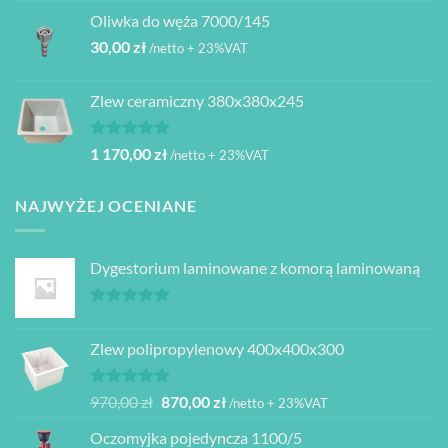
Oliwka do węża 7000/145
30,00
zł
/netto + 23%VAT
Zlew ceramiczny 380x380x245
Oceniono
1 170,00
zł
/netto + 23%VAT
5.00
na 5
NAJWYŻEJ OCENIANE
Dygestorium laminowane z komorą laminowaną
Oceniono
5.00
na 5
Zlew polipropylenowy 400x400x300
Oceniono
Pierwotna
Aktualna
970,00
zł
870,00
zł
/netto + 23%VAT
5.00
na 5
cena
cena
Oczomyjka pojedyncza 1100/5
wynosiła:
wynosi: