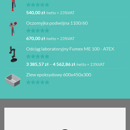
970,00 zł.
870,00 zł.
Oceniono
540,00
zł
/netto + 23%VAT
5.00
na 5
Oczomyjka podwójna 1100/60
Oceniono
670,00
zł
/netto + 23%VAT
5.00
na 5
Odciąg laboratoryjny Fumex ME 100 - ATEX
Oceniono
Zakres
3 385,57
zł
–
4 562,86
zł
/netto + 23%VAT
5.00
na 5
cen:
Zlew epoksydowy 600x450x300
od
3
385,57 zł
Oceniono
5.00
na 5
do
4
562,86 zł