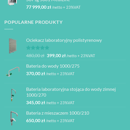
77 999,00
zł
/netto + 23%VAT
POPULARNE PRODUKTY
Ociekacz laboratoryjny polistyrenowy
Oceniono
Pierwotna
Aktualna
480,00
zł
399,00
zł
/netto + 23%VAT
5.00
na 5
cena
cena
Bateria do wody 1000/275
wynosiła:
wynosi:
370,00
zł
480,00 zł.
399,00 zł.
/netto + 23%VAT
Bateria laboratoryjna stojąca do wody zimnej
1000/270
345,00
zł
/netto + 23%VAT
Bateria z mieszaczem 1000/210
650,00
zł
/netto + 23%VAT