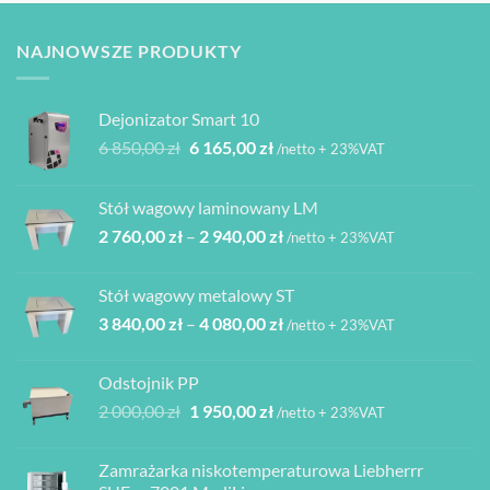
NAJNOWSZE PRODUKTY
Dejonizator Smart 10
Pierwotna
Aktualna
6 850,00
zł
6 165,00
zł
/netto + 23%VAT
cena
cena
wynosiła:
wynosi:
Stół wagowy laminowany LM
6
6
Zakres
2 760,00
zł
–
2 940,00
zł
850,00 zł.
165,00 zł.
/netto + 23%VAT
cen:
od
Stół wagowy metalowy ST
2
Zakres
3 840,00
zł
–
4 080,00
zł
760,00 zł
/netto + 23%VAT
cen:
do
od
2
Odstojnik PP
3
940,00 zł
Pierwotna
Aktualna
2 000,00
zł
1 950,00
zł
/netto + 23%VAT
840,00 zł
cena
cena
do
wynosiła:
wynosi:
4
Zamrażarka niskotemperaturowa Liebherrr
2
1
080,00 zł