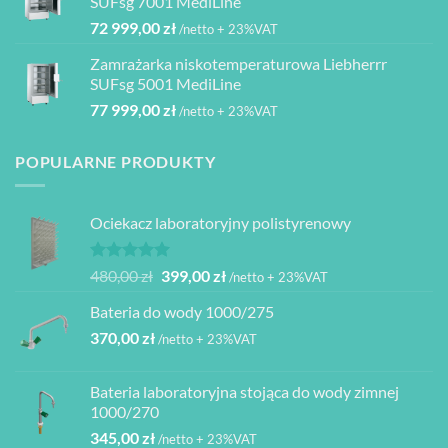
SUFsg 7001 MediLine
000,00 zł.
950,00 zł.
72 999,00
zł
/netto + 23%VAT
Zamrażarka niskotemperaturowa Liebherrr
SUFsg 5001 MediLine
77 999,00
zł
/netto + 23%VAT
POPULARNE PRODUKTY
Ociekacz laboratoryjny polistyrenowy
Oceniono
Pierwotna
Aktualna
480,00
zł
399,00
zł
/netto + 23%VAT
5.00
na 5
cena
cena
Bateria do wody 1000/275
wynosiła:
wynosi:
370,00
zł
480,00 zł.
399,00 zł.
/netto + 23%VAT
Bateria laboratoryjna stojąca do wody zimnej
1000/270
345,00
zł
/netto + 23%VAT