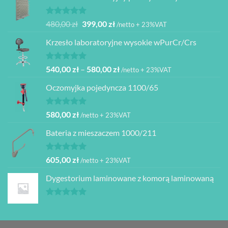
Oceniono
Pierwotna
Aktualna
480,00
zł
399,00
zł
/netto + 23%VAT
5.00
na 5
cena
cena
Krzesło laboratoryjne wysokie wPurCr/Crs
wynosiła:
wynosi:
480,00 zł.
399,00 zł.
Oceniono
Zakres
540,00
zł
–
580,00
zł
/netto + 23%VAT
5.00
na 5
cen:
Oczomyjka pojedyncza 1100/65
od
540,00 zł
do
Oceniono
580,00
zł
/netto + 23%VAT
5.00
na 5
580,00 zł
Bateria z mieszaczem 1000/211
Oceniono
605,00
zł
/netto + 23%VAT
5.00
na 5
Dygestorium laminowane z komorą laminowaną
Oceniono
5.00
na 5