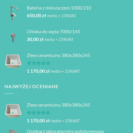
Bateria z mieszaczem 1000/210
650,00
zł
/netto + 23%VAT
Oliwka do węża 7000/145
30,00
zł
/netto + 23%VAT
Zlew ceramiczny 380x380x245
Oceniono
1 170,00
zł
/netto + 23%VAT
5.00
na 5
NAJWYŻEJ OCENIANE
Zlew ceramiczny 380x380x245
Oceniono
1 170,00
zł
/netto + 23%VAT
5.00
na 5
Ociekacz laboratoryjny polistyrenowy