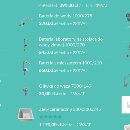
Oceniono
Pierwotna
Aktualna
480,00
zł
399,00
zł
/netto + 23%VAT
5.00
na 5
cena
cena
Bateria do wody 1000/275
wynosiła:
wynosi:
370,00
zł
480,00 zł.
399,00 zł.
/netto + 23%VAT
Bateria laboratoryjna stojąca do
ł
wody zimnej 1000/270
345,00
zł
/netto + 23%VAT
ł
Bateria z mieszaczem 1000/210
ł
650,00
zł
/netto + 23%VAT
a
ł
Oliwka do węża 7000/145
30,00
zł
/netto + 23%VAT
a
Zlew ceramiczny 380x380x245
Oceniono
1 170,00
zł
/netto + 23%VAT
5.00
na 5