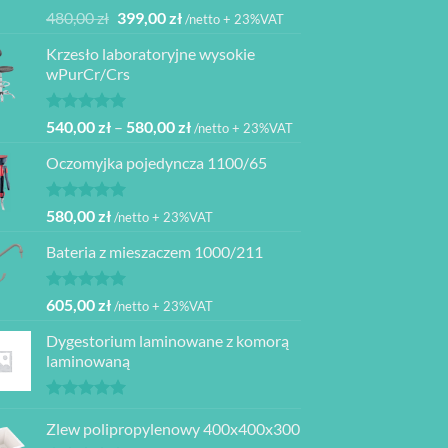
Oceniono
Pierwotna
Aktualna
480,00
zł
399,00
zł
/netto + 23%VAT
5.00
na 5
cena
cena
Krzesło laboratoryjne wysokie
wynosiła:
wynosi:
wPurCr/Crs
480,00 zł.
399,00 zł.
Oceniono
Zakres
540,00
zł
–
580,00
zł
/netto + 23%VAT
5.00
na 5
cen:
Oczomyjka pojedyncza 1100/65
od
540,00 zł
do
Oceniono
580,00
zł
/netto + 23%VAT
5.00
na 5
580,00 zł
Bateria z mieszaczem 1000/211
Oceniono
605,00
zł
/netto + 23%VAT
5.00
na 5
Dygestorium laminowane z komorą
laminowaną
Oceniono
5.00
Zlew polipropylenowy 400x400x300
na 5