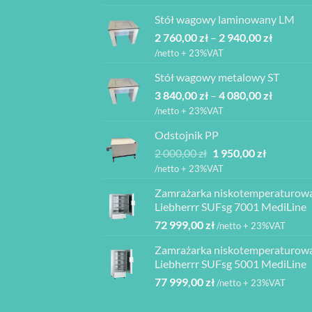
wynosiła:
wynosi:
Stół wagowy laminowany LM
6
6
Zakres
2 760,00
zł
–
850,00 zł.
2 940,00
zł
165,00 zł.
cen:
/netto + 23%VAT
od
Stół wagowy metalowy ST
2
Zakres
3 840,00
zł
–
4 080,00
zł
760,00 z
cen:
do
/netto + 23%VAT
od
2
Odstojnik PP
3
940,00 z
Pierwotna
Aktualna
2 000,00
zł
1 950,00
zł
840,00 z
cena
cena
do
/netto + 23%VAT
wynosiła:
wynosi:
4
Zamrażarka niskotemperaturow
2
1
080,00 z
Liebherrr SUFsg 7001 MediLine
000,00 zł.
950,00 zł.
72 999,00
zł
/netto + 23%VAT
Zamrażarka niskotemperaturow
Liebherrr SUFsg 5001 MediLine
77 999,00
zł
/netto + 23%VAT