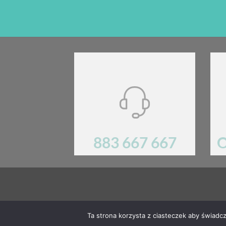
883 667 667
O
Mają Państwo pytania? Prosimy o kontakt!.
REGULA
Ta strona korzysta z ciasteczek aby świadc