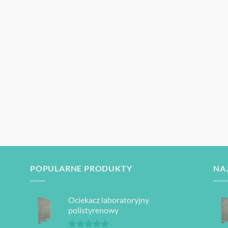
POPULARNE PRODUKTY
NA
Ociekacz laboratoryjny
polistyrenowy