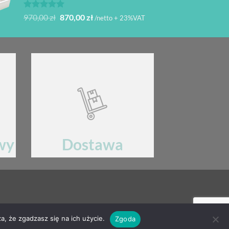
Oceniono
Pierwotna
Aktualna
970,00
zł
870,00
zł
/netto + 23%VAT
5.00
na 5
cena
cena
wynosiła:
wynosi:
970,00 zł.
870,00 zł.
wy
Dostawa
ku
Wysyłka sprawdzonymi przewoźnikami
KONTAKT
a, że zgadzasz się na ich użycie.
Zgoda