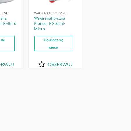
CZNE
WAGI ANALITYCZNE
czna
Waga analityczna
emi-Micro
Pioneer PX Semi-
Micro
się
Dowiedz się
j
więcej
ERWUJ
OBSERWUJ