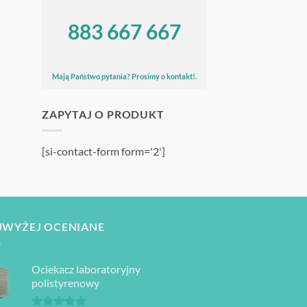
883 667 667
Mają Państwo pytania? Prosimy o kontakt!.
ZAPYTAJ O PRODUKT
[si-contact-form form='2']
JWYŻEJ OCENIANE
Ociekacz laboratoryjny
polistyrenowy