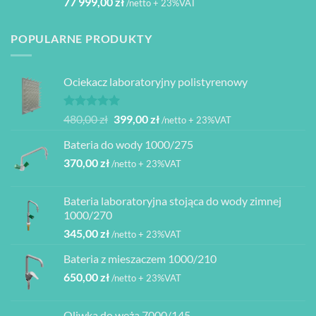
77 999,00
zł
/netto + 23%VAT
POPULARNE PRODUKTY
Ociekacz laboratoryjny polistyrenowy
Oceniono
Pierwotna
Aktualna
480,00
zł
399,00
zł
/netto + 23%VAT
5.00
na 5
cena
cena
Bateria do wody 1000/275
wynosiła:
wynosi:
370,00
zł
480,00 zł.
399,00 zł.
/netto + 23%VAT
Bateria laboratoryjna stojąca do wody zimnej
1000/270
345,00
zł
/netto + 23%VAT
Bateria z mieszaczem 1000/210
650,00
zł
/netto + 23%VAT
Oliwka do węża 7000/145