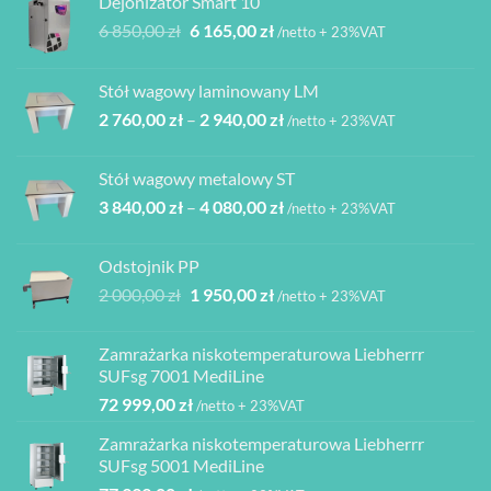
Dejonizator Smart 10
Pierwotna
Aktualna
6 850,00
zł
6 165,00
zł
/netto + 23%VAT
cena
cena
wynosiła:
wynosi:
Stół wagowy laminowany LM
6
6
Zakres
2 760,00
zł
–
2 940,00
zł
850,00 zł.
165,00 zł.
/netto + 23%VAT
cen:
od
Stół wagowy metalowy ST
2
Zakres
3 840,00
zł
–
4 080,00
zł
760,00 zł
/netto + 23%VAT
cen:
do
od
2
Odstojnik PP
3
940,00 zł
Pierwotna
Aktualna
2 000,00
zł
1 950,00
zł
/netto + 23%VAT
840,00 zł
cena
cena
do
wynosiła:
wynosi:
4
Zamrażarka niskotemperaturowa Liebherrr
2
1
080,00 zł
SUFsg 7001 MediLine
000,00 zł.
950,00 zł.
72 999,00
zł
/netto + 23%VAT
Zamrażarka niskotemperaturowa Liebherrr
SUFsg 5001 MediLine