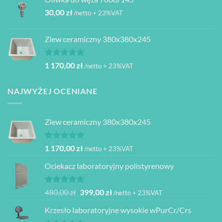
30,00
zł
/netto + 23%VAT
Zlew ceramiczny 380x380x245
Oceniono
1 170,00
zł
/netto + 23%VAT
5.00
na 5
NAJWYŻEJ OCENIANE
Zlew ceramiczny 380x380x245
Oceniono
1 170,00
zł
/netto + 23%VAT
5.00
na 5
Ociekacz laboratoryjny polistyrenowy
Oceniono
Pierwotna
Aktualna
480,00
zł
399,00
zł
/netto + 23%VAT
5.00
na 5
cena
cena
Krzesło laboratoryjne wysokie wPurCr/Crs
wynosiła:
wynosi: