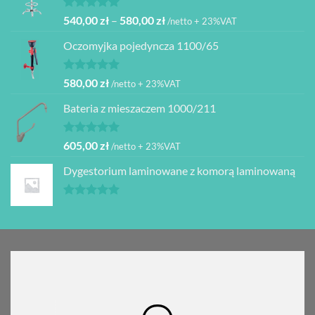
480,00 zł.
399,00 zł.
Oceniono
Zakres
540,00
zł
–
580,00
zł
/netto + 23%VAT
5.00
na 5
cen:
Oczomyjka pojedyncza 1100/65
od
540,00 zł
do
Oceniono
580,00
zł
/netto + 23%VAT
5.00
na 5
580,00 zł
Bateria z mieszaczem 1000/211
Oceniono
605,00
zł
/netto + 23%VAT
5.00
na 5
Dygestorium laminowane z komorą laminowaną
Oceniono
5.00
na 5