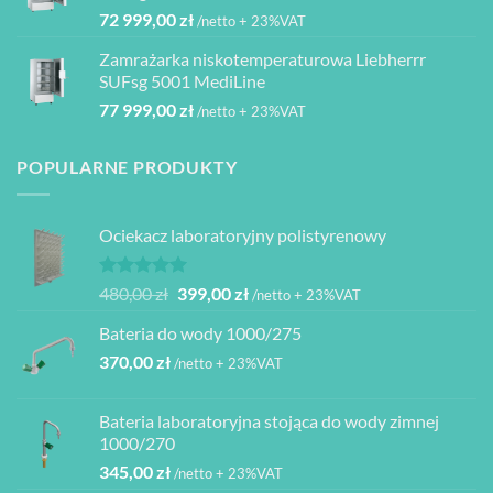
000,00 zł.
950,00 zł.
72 999,00
zł
/netto + 23%VAT
Zamrażarka niskotemperaturowa Liebherrr
SUFsg 5001 MediLine
77 999,00
zł
/netto + 23%VAT
POPULARNE PRODUKTY
Ociekacz laboratoryjny polistyrenowy
Oceniono
Pierwotna
Aktualna
480,00
zł
399,00
zł
/netto + 23%VAT
5.00
na 5
cena
cena
Bateria do wody 1000/275
wynosiła:
wynosi:
370,00
zł
480,00 zł.
399,00 zł.
/netto + 23%VAT
Bateria laboratoryjna stojąca do wody zimnej
1000/270
345,00
zł
/netto + 23%VAT