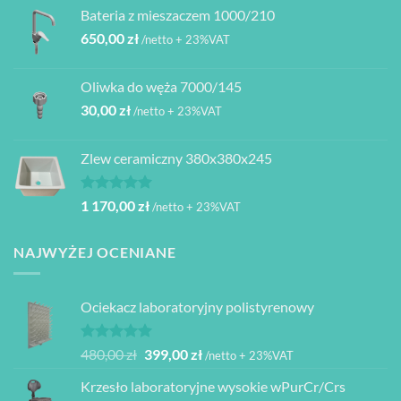
Bateria z mieszaczem 1000/210
650,00
zł
/netto + 23%VAT
Oliwka do węża 7000/145
30,00
zł
/netto + 23%VAT
Zlew ceramiczny 380x380x245
Oceniono
1 170,00
zł
/netto + 23%VAT
5.00
na 5
NAJWYŻEJ OCENIANE
Ociekacz laboratoryjny polistyrenowy
Oceniono
Pierwotna
Aktualna
480,00
zł
399,00
zł
/netto + 23%VAT
5.00
na 5
cena
cena
Krzesło laboratoryjne wysokie wPurCr/Crs
wynosiła:
wynosi: