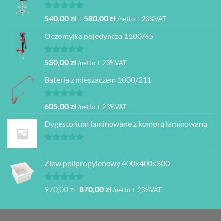
480,00 zł.
399,00 zł.
Oceniono
Zakres
540,00
zł
–
580,00
zł
/netto + 23%VAT
5.00
na 5
cen:
Oczomyjka pojedyncza 1100/65
od
540,00 zł
do
Oceniono
580,00
zł
/netto + 23%VAT
5.00
na 5
580,00 zł
Bateria z mieszaczem 1000/211
Oceniono
605,00
zł
/netto + 23%VAT
5.00
na 5
Dygestorium laminowane z komorą laminowaną
Oceniono
5.00
na 5
Zlew polipropylenowy 400x400x300
Oceniono
Pierwotna
Aktualna
970,00
zł
870,00
zł
/netto + 23%VAT
5.00
na 5
cena
cena
wynosiła:
wynosi:
970,00 zł.
870,00 zł.