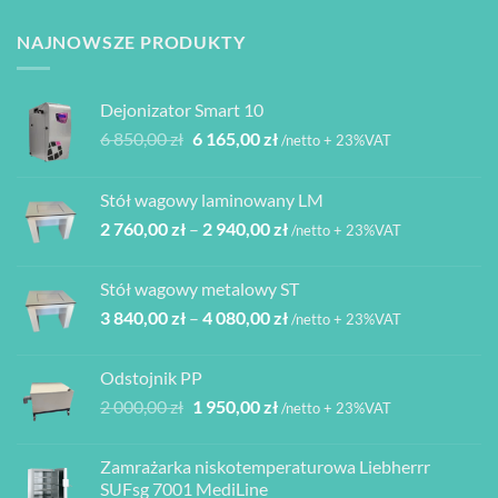
NAJNOWSZE PRODUKTY
Dejonizator Smart 10
Pierwotna
Aktualna
6 850,00
zł
6 165,00
zł
/netto + 23%VAT
cena
cena
wynosiła:
wynosi:
Stół wagowy laminowany LM
6
6
Zakres
2 760,00
zł
–
2 940,00
zł
850,00 zł.
165,00 zł.
/netto + 23%VAT
cen:
od
Stół wagowy metalowy ST
2
Zakres
3 840,00
zł
–
4 080,00
zł
760,00 zł
/netto + 23%VAT
cen:
do
od
2
Odstojnik PP
3
940,00 zł
Pierwotna
Aktualna
2 000,00
zł
1 950,00
zł
/netto + 23%VAT
840,00 zł
cena
cena
do
wynosiła:
wynosi:
4
Zamrażarka niskotemperaturowa Liebherrr
2
1
080,00 zł
SUFsg 7001 MediLine