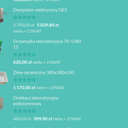
5.00
na 5
Destylator elektryczny DE5
Oceniono
Pierwotna
Aktualna
5 700,00
zł
5 039,84
zł
5.00
na 5
cena
cena
/netto + 23%VAT
wynosiła:
wynosi:
Oczomyjka laboratoryjna 70-1340
5
5
15
700,00 zł.
039,84 zł.
Oceniono
620,00
zł
/netto + 23%VAT
5.00
na 5
Zlew ceramiczny 380x380x245
Oceniono
1 170,00
zł
/netto + 23%VAT
5.00
na 5
Ociekacz laboratoryjny
polistyrenowy
Oceniono
Pierwotna
Aktualna
480,00
zł
399,00
zł
/netto + 23%VAT
5.00
na 5
cena
cena