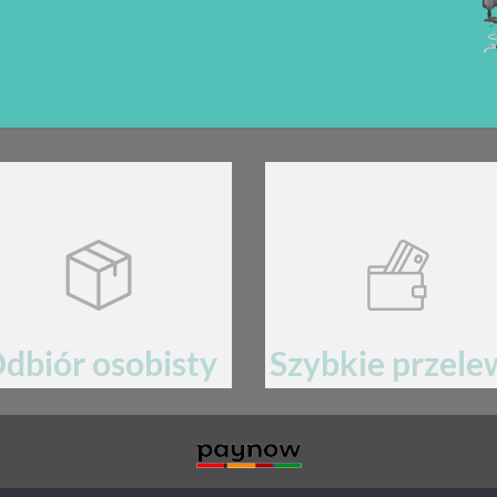
dbiór osobisty
Szybkie przele
60-105 Poznań, ul. Kopanina 30/1
Płatności przez bramkę
pay
now mBan
MIN
POLITYKA PRYWATNOŚCI
RODO
AKTUALNOŚCI
PRODUKTY