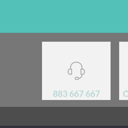
883 667 667
O
Mają Państwo pytania? Prosimy o kontakt!.
REGULA