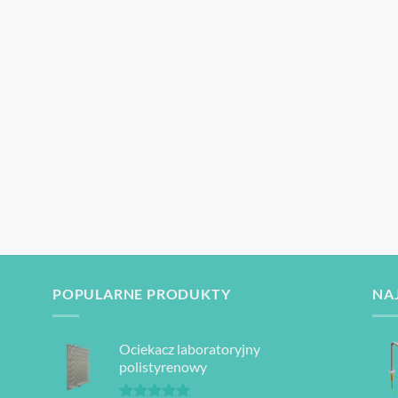
POPULARNE PRODUKTY
NA
Ociekacz laboratoryjny
polistyrenowy