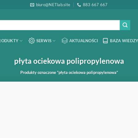
biuro@NETlab.site
883 667 667
RODUKTY
SERWIS
AKTUALNOŚCI
BAZA WIEDZY
płyta ociekowa polipropylenowa
Produkty oznaczone “płyta ociekowa polipropylenowa”