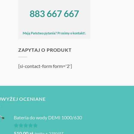
883 667 667
Mają Państwo pytania? Prosimy o kontakt!.
ZAPYTAJ O PRODUKT
[si-contact-form form='2']
JWYŻEJ OCENIANE
Bateria do wody DEMI 1000/630
Oceniono
510,00
zł
/netto + 23%VAT