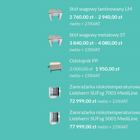
wynosiła:
wynosi:
Stół wagowy laminowany LM
6
6
Zakres
2 760,00
zł
–
850,00 zł.
2 940,00
zł
165,00 zł.
cen:
/netto + 23%VAT
od
Stół wagowy metalowy ST
2
Zakres
3 840,00
zł
–
4 080,00
zł
760,00 z
cen:
do
/netto + 23%VAT
od
2
Odstojnik PP
3
940,00 z
Pierwotna
Aktualna
2 000,00
zł
1 950,00
zł
840,00 z
cena
cena
do
/netto + 23%VAT
wynosiła:
wynosi:
4
Zamrażarka niskotemperaturow
2
1
080,00 z
Liebherrr SUFsg 7001 MediLine
000,00 zł.
950,00 zł.
72 999,00
zł
/netto + 23%VAT
Zamrażarka niskotemperaturow
Liebherrr SUFsg 5001 MediLine
77 999,00
zł
/netto + 23%VAT