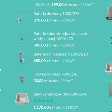
Oceniono
Pierwotna
Aktualna
480,00
zł
399,00
zł
/netto + 23%VAT
5.00
na 5
cena
cena
Bateria do wody 1000/275
wynosiła:
wynosi:
370,00
zł
480,00 zł.
399,00 zł.
/netto + 23%VAT
Bateria laboratoryjna stojąca do
ł
wody zimnej 1000/270
345,00
zł
/netto + 23%VAT
ł
Bateria z mieszaczem 1000/210
ł
650,00
zł
/netto + 23%VAT
a
ł
Oliwka do węża 7000/145
30,00
zł
/netto + 23%VAT
a
Zlew ceramiczny 380x380x245
Oceniono
1 170,00
zł
/netto + 23%VAT
5.00
na 5