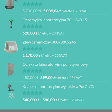
Oceniono
Pierwotna
Aktualna
5 700,00
zł
5 039,84
zł
/netto + 23%VAT
5.00
na 5
cena
cena
Oczomyjka laboratoryjna 70-1340 15
wynosiła:
wynosi:
5
5
700,00 zł.
039,84 zł.
Oceniono
620,00
zł
/netto + 23%VAT
5.00
na 5
Zlew ceramiczny 380x380x245
Oceniono
1 170,00
zł
/netto + 23%VAT
5.00
na 5
Ociekacz laboratoryjny polistyrenowy
Oceniono
Pierwotna
Aktualna
480,00
zł
399,00
zł
/netto + 23%VAT
5.00
na 5
cena
cena
Krzesło laboratoryjne wysokie wPurCr/Crs
wynosiła:
wynosi:
480,00 zł.
399,00 zł.
Oceniono
Zakres
540,00
zł
–
580,00
zł
/netto + 23%VAT
5.00
na 5
cen:
od