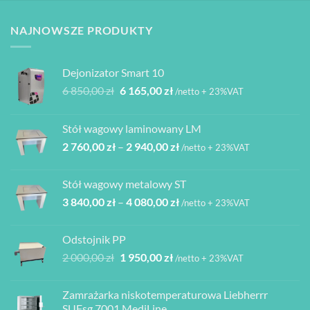
NAJNOWSZE PRODUKTY
Dejonizator Smart 10
Pierwotna
Aktualna
6 850,00
zł
6 165,00
zł
/netto + 23%VAT
cena
cena
wynosiła:
wynosi:
Stół wagowy laminowany LM
6
6
Zakres
2 760,00
zł
–
2 940,00
zł
850,00 zł.
165,00 zł.
/netto + 23%VAT
cen:
od
Stół wagowy metalowy ST
2
Zakres
3 840,00
zł
–
4 080,00
zł
760,00 zł
/netto + 23%VAT
cen:
do
od
2
Odstojnik PP
3
940,00 zł
Pierwotna
Aktualna
2 000,00
zł
1 950,00
zł
/netto + 23%VAT
840,00 zł
cena
cena
do
wynosiła:
wynosi:
4
Zamrażarka niskotemperaturowa Liebherrr
2
1
080,00 zł
SUFsg 7001 MediLine