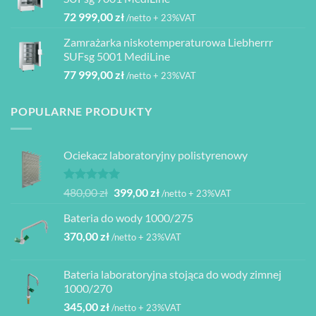
000,00 zł.
950,00 zł.
72 999,00
zł
/netto + 23%VAT
Zamrażarka niskotemperaturowa Liebherrr
SUFsg 5001 MediLine
77 999,00
zł
/netto + 23%VAT
POPULARNE PRODUKTY
Ociekacz laboratoryjny polistyrenowy
Oceniono
Pierwotna
Aktualna
480,00
zł
399,00
zł
/netto + 23%VAT
5.00
na 5
cena
cena
Bateria do wody 1000/275
wynosiła:
wynosi:
370,00
zł
480,00 zł.
399,00 zł.
/netto + 23%VAT
Bateria laboratoryjna stojąca do wody zimnej
1000/270
345,00
zł
/netto + 23%VAT