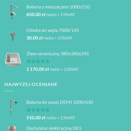
Bateria z mieszaczem 1000/210
650,00
zł
/netto + 23%VAT
Oliwka do węża 7000/145
30,00
zł
/netto + 23%VAT
Zlew ceramiczny 380x380x245
Oceniono
1 170,00
zł
/netto + 23%VAT
5.00
na 5
NAJWYŻEJ OCENIANE
Bateria do wody DEMI 1000/630
Oceniono
510,00
zł
/netto + 23%VAT
5.00
na 5
Destylator elektryczny DE5