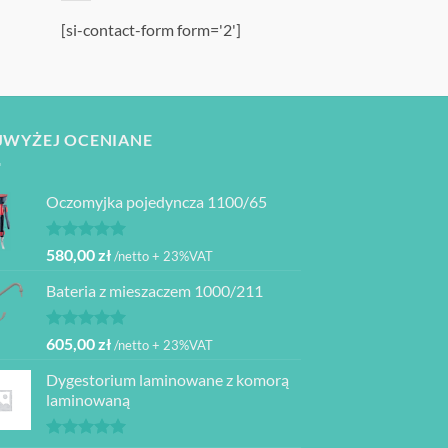
[si-contact-form form='2']
JWYŻEJ OCENIANE
Oczomyjka pojedyncza 1100/65
Oceniono
580,00
zł
/netto + 23%VAT
5.00
na 5
Bateria z mieszaczem 1000/211
Oceniono
605,00
zł
/netto + 23%VAT
5.00
na 5
Dygestorium laminowane z komorą
laminowaną