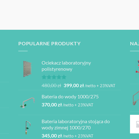
POPULARNE PRODUKTY
NA
Ociekacz laboratoryjny
polistyrenowy
Oceniono
Pierwotna
Aktualna
480,00
zł
399,00
zł
/netto + 23%VAT
5.00
na 5
cena
cena
Bateria do wody 1000/275
wynosiła:
wynosi:
370,00
zł
480,00 zł.
399,00 zł.
/netto + 23%VAT
Bateria laboratoryjna stojąca do
ł
wody zimnej 1000/270
345,00
zł
/netto + 23%VAT