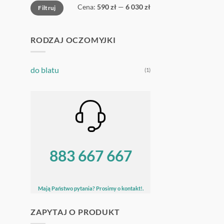
Cena
Cena
Cena:
590 zł
—
6 030 zł
Filtruj
min
max
RODZAJ OCZOMYJKI
do blatu
(1)
883 667 667
Mają Państwo pytania? Prosimy o kontakt!.
ZAPYTAJ O PRODUKT