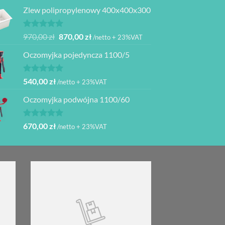
Oceniono
5.00
Zlew polipropylenowy 400x400x300
na 5
Oceniono
Pierwotna
Aktualna
970,00
zł
870,00
zł
/netto + 23%VAT
5.00
na 5
cena
cena
Oczomyjka pojedyncza 1100/5
wynosiła:
wynosi:
970,00 zł.
870,00 zł.
Oceniono
540,00
zł
/netto + 23%VAT
5.00
na 5
Oczomyjka podwójna 1100/60
Oceniono
670,00
zł
/netto + 23%VAT
5.00
na 5