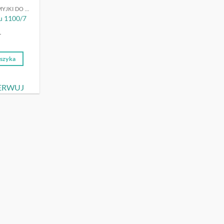
OCZOMYJKI | MYJKI DO OCZU
u 1100/7
T
oszyka
ERWUJ