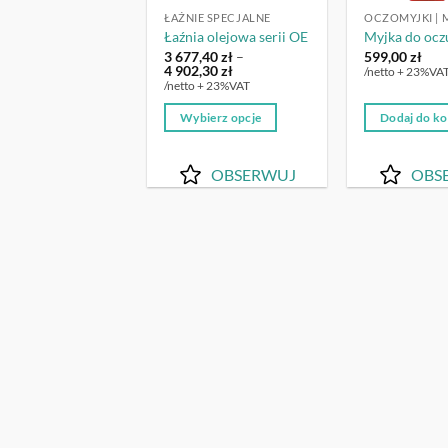
ŁAŹNIE SPECJALNE
Łaźnia olejowa serii OE
Myjka do ocz
3 677,40
zł
–
599,00
zł
Zakres
4 902,30
zł
/netto + 23%VA
cen:
/netto + 23%VAT
od
3
Wybierz opcje
Dodaj do k
677,40 zł
do
Ten
4
produkt
902,30 zł
OBSERWUJ
OBS
ma
wiele
wariantów.
Opcje
można
wybrać
na
stronie
produktu