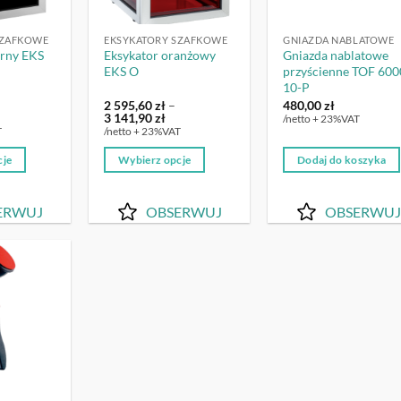
SZAFKOWE
EKSYKATORY SZAFKOWE
GNIAZDA NABLATOWE
arny EKS
Eksykator oranżowy
Gniazda nablatowe
EKS O
przyścienne TOF 600
10-P
2 595,60
zł
–
480,00
zł
kres
Zakres
3 141,90
zł
/netto + 23%VAT
n:
cen:
T
/netto + 23%VAT
d
od
2
cje
Wybierz opcje
Dodaj do koszyka
5,60 zł
595,60 zł
o
do
Ten
3
produkt
1,90 zł
141,90 zł
ERWUJ
OBSERWUJ
OBSERWUJ
ma
wiele
wariantów.
Opcje
OBSERWUJ
można
wybrać
na
stronie
produktu