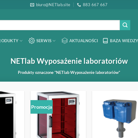
biuro@NETlab.site
883 667 667
RODUKTY
SERWIS
AKTUALNOŚCI
BAZA WIEDZY
NETlab Wyposażenie laboratoriów
Produkty oznaczone “NETlab Wyposażenie laboratoriów”
Promocja
OBSERWUJ
OBSERWUJ
OBSERW