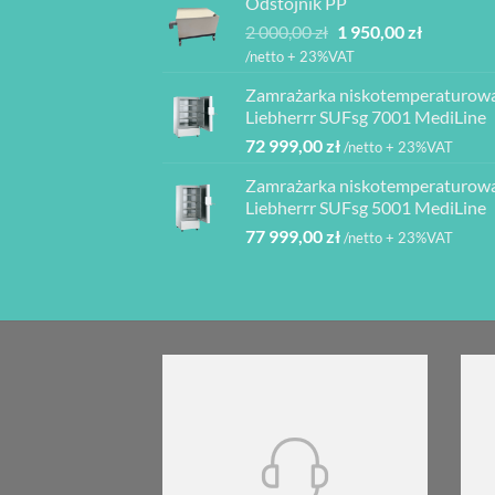
Odstojnik PP
3
940,00 z
Pierwotna
Aktualna
2 000,00
zł
1 950,00
zł
840,00 z
cena
cena
do
/netto + 23%VAT
wynosiła:
wynosi:
4
Zamrażarka niskotemperaturow
2
1
080,00 z
Liebherrr SUFsg 7001 MediLine
000,00 zł.
950,00 zł.
72 999,00
zł
/netto + 23%VAT
Zamrażarka niskotemperaturow
Liebherrr SUFsg 5001 MediLine
77 999,00
zł
/netto + 23%VAT