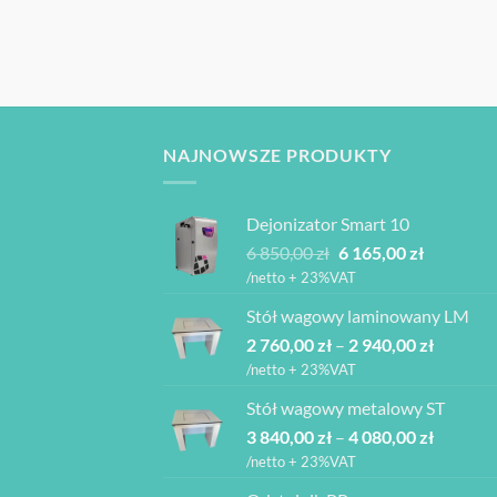
NAJNOWSZE PRODUKTY
Dejonizator Smart 10
Pierwotna
Aktualna
6 850,00
zł
6 165,00
zł
cena
cena
/netto + 23%VAT
wynosiła:
wynosi:
Stół wagowy laminowany LM
6
6
Zakres
2 760,00
zł
–
850,00 zł.
2 940,00
zł
165,00 zł.
cen:
/netto + 23%VAT
od
Stół wagowy metalowy ST
2
Zakres
3 840,00
zł
–
4 080,00
zł
760,00 z
cen:
do
/netto + 23%VAT
od
2