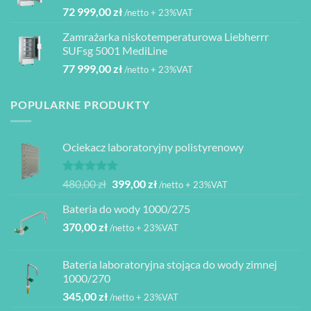
72 999,00
zł
/netto + 23%VAT
Zamrażarka niskotemperaturowa Liebherrr
SUFsg 5001 MediLine
77 999,00
zł
/netto + 23%VAT
POPULARNE PRODUKTY
Ociekacz laboratoryjny polistyrenowy
Oceniono
Pierwotna
Aktualna
480,00
zł
399,00
zł
/netto + 23%VAT
5.00
na 5
cena
cena
Bateria do wody 1000/275
wynosiła:
wynosi:
370,00
zł
480,00 zł.
399,00 zł.
/netto + 23%VAT
Bateria laboratoryjna stojąca do wody zimnej
1000/270
345,00
zł
/netto + 23%VAT