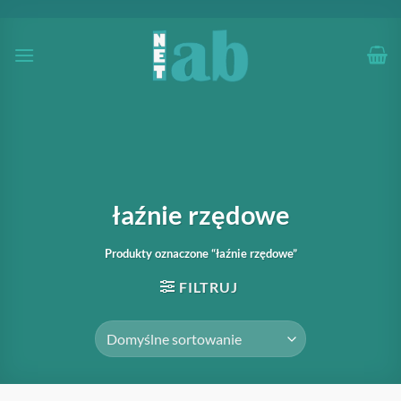
Przewiń
do
zawartości
łaźnie rzędowe
Produkty oznaczone “łaźnie rzędowe”
FILTRUJ