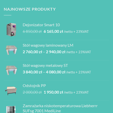
Opcje
można
NAJNOWSZE PRODUKTY
wybrać
na
stronie
Dejonizator Smart 10
produktu
Pierwotna
Aktualna
6 850,00
zł
6 165,00
zł
/netto + 23%VAT
cena
cena
wynosiła:
wynosi:
Stół wagowy laminowany LM
6
6
Zakres
2 760,00
zł
–
2 940,00
zł
850,00 zł.
165,00 zł.
/netto + 23%VAT
cen:
od
Stół wagowy metalowy ST
2
Zakres
3 840,00
zł
–
4 080,00
zł
760,00 zł
/netto + 23%VAT
cen:
do
od
2
Odstojnik PP
3
940,00 zł
Pierwotna
Aktualna
2 000,00
zł
1 950,00
zł
/netto + 23%VAT
840,00 zł
cena
cena
do
wynosiła:
wynosi:
4
Zamrażarka niskotemperaturowa Liebherrr
2
1
080,00 zł
SUFsg 7001 MediLine
000,00 zł.
950,00 zł.