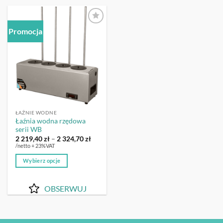
Promocja
OBSERWUJ
ŁAŹNIE WODNE
Łaźnia wodna rzędowa
serii WB
Zakres
2 219,40
zł
–
2 324,70
zł
cen:
/netto + 23%VAT
od
2
Wybierz opcje
219,40 zł
do
Ten
2
produkt
324,70 zł
OBSERWUJ
ma
wiele
wariantów.