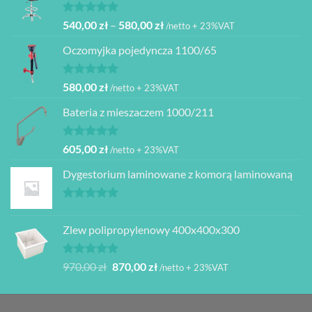
480,00 zł.
399,00 zł.
Oceniono
Zakres
540,00
zł
–
580,00
zł
/netto + 23%VAT
5.00
na 5
cen:
Oczomyjka pojedyncza 1100/65
od
540,00 zł
do
Oceniono
580,00
zł
/netto + 23%VAT
5.00
na 5
580,00 zł
Bateria z mieszaczem 1000/211
Oceniono
605,00
zł
/netto + 23%VAT
5.00
na 5
Dygestorium laminowane z komorą laminowaną
Oceniono
5.00
na 5
Zlew polipropylenowy 400x400x300
Oceniono
Pierwotna
Aktualna
970,00
zł
870,00
zł
/netto + 23%VAT
5.00
na 5
cena
cena
wynosiła:
wynosi:
970,00 zł.
870,00 zł.