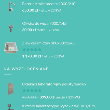
Bateria z mieszaczem 1000/210
650,00
zł
/netto + 23%VAT
Oliwka do węża 7000/145
30,00
zł
/netto + 23%VAT
Zlew ceramiczny 380x380x245
Oceniono
1 170,00
zł
/netto + 23%VAT
5.00
na 5
NAJWYŻEJ OCENIANE
Ociekacz laboratoryjny polistyrenowy
Oceniono
Pierwotna
Aktualna
480,00
zł
399,00
zł
/netto + 23%VAT
5.00
na 5
cena
cena
Krzesło laboratoryjne wysokie wPurCr/Crs
wynosiła:
wynosi: