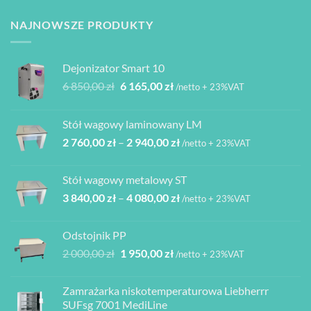
Opcje
Opcje
można
można
NAJNOWSZE PRODUKTY
wybrać
wybrać
na
na
stronie
stronie
Dejonizator Smart 10
produktu
produktu
Pierwotna
Aktualna
6 850,00
zł
6 165,00
zł
/netto + 23%VAT
cena
cena
wynosiła:
wynosi:
Stół wagowy laminowany LM
6
6
Zakres
2 760,00
zł
–
2 940,00
zł
850,00 zł.
165,00 zł.
/netto + 23%VAT
cen:
od
Stół wagowy metalowy ST
2
Zakres
3 840,00
zł
–
4 080,00
zł
760,00 zł
/netto + 23%VAT
cen:
do
od
2
Odstojnik PP
3
940,00 zł
Pierwotna
Aktualna
2 000,00
zł
1 950,00
zł
/netto + 23%VAT
840,00 zł
cena
cena
do
wynosiła:
wynosi:
4
Zamrażarka niskotemperaturowa Liebherrr
2
1
080,00 zł
SUFsg 7001 MediLine
000,00 zł.
950,00 zł.