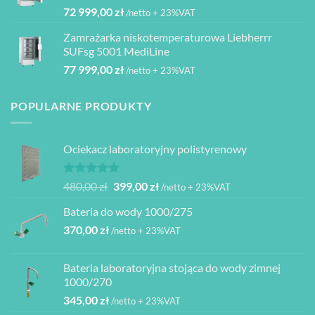
72 999,00
zł
/netto + 23%VAT
Zamrażarka niskotemperaturowa Liebherrr
SUFsg 5001 MediLine
77 999,00
zł
/netto + 23%VAT
POPULARNE PRODUKTY
Ociekacz laboratoryjny polistyrenowy
Oceniono
Pierwotna
Aktualna
480,00
zł
399,00
zł
/netto + 23%VAT
5.00
na 5
cena
cena
Bateria do wody 1000/275
wynosiła:
wynosi:
370,00
zł
480,00 zł.
399,00 zł.
/netto + 23%VAT
Bateria laboratoryjna stojąca do wody zimnej
1000/270
345,00
zł
/netto + 23%VAT