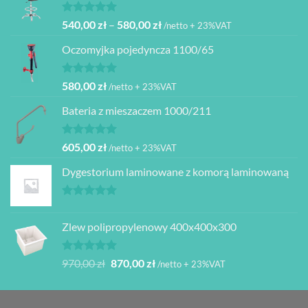
480,00 zł.
399,00 zł.
Oceniono
Zakres
540,00
zł
–
580,00
zł
/netto + 23%VAT
5.00
na 5
cen:
Oczomyjka pojedyncza 1100/65
od
540,00 zł
do
Oceniono
580,00
zł
/netto + 23%VAT
5.00
na 5
580,00 zł
Bateria z mieszaczem 1000/211
Oceniono
605,00
zł
/netto + 23%VAT
5.00
na 5
Dygestorium laminowane z komorą laminowaną
Oceniono
5.00
na 5
Zlew polipropylenowy 400x400x300
Oceniono
Pierwotna
Aktualna
970,00
zł
870,00
zł
/netto + 23%VAT
5.00
na 5
cena
cena
wynosiła:
wynosi:
970,00 zł.
870,00 zł.