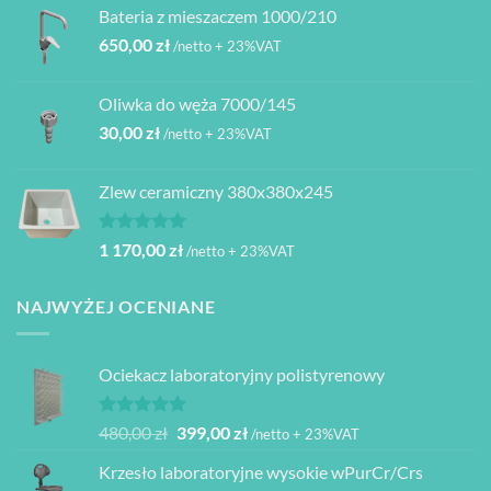
Bateria z mieszaczem 1000/210
650,00
zł
/netto + 23%VAT
Oliwka do węża 7000/145
30,00
zł
/netto + 23%VAT
Zlew ceramiczny 380x380x245
Oceniono
1 170,00
zł
/netto + 23%VAT
5.00
na 5
NAJWYŻEJ OCENIANE
Ociekacz laboratoryjny polistyrenowy
Oceniono
Pierwotna
Aktualna
480,00
zł
399,00
zł
/netto + 23%VAT
5.00
na 5
cena
cena
Krzesło laboratoryjne wysokie wPurCr/Crs
wynosiła:
wynosi: