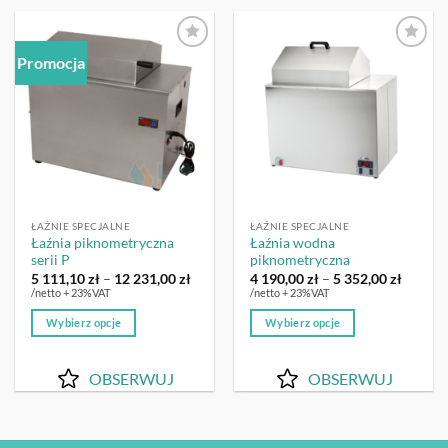
Promocja
OBSERWUJ
OBSERWUJ
ŁAŹNIE SPECJALNE
ŁAŹNIE SPECJALNE
Łaźnia piknometryczna
Łaźnia wodna
serii P
piknometryczna
Zakres
Zakres
5 111,10
zł
–
12 231,00
zł
4 190,00
zł
–
5 352,00
zł
cen:
cen:
/netto + 23%VAT
/netto + 23%VAT
od
od
5
4
Wybierz opcje
Wybierz opcje
111,10 zł
190,00 
do
do
Ten
Ten
12
5
produkt
produkt
231,00 zł
352,00 
OBSERWUJ
OBSERWUJ
ma
ma
wiele
wiele
wariantów.
wariantów.