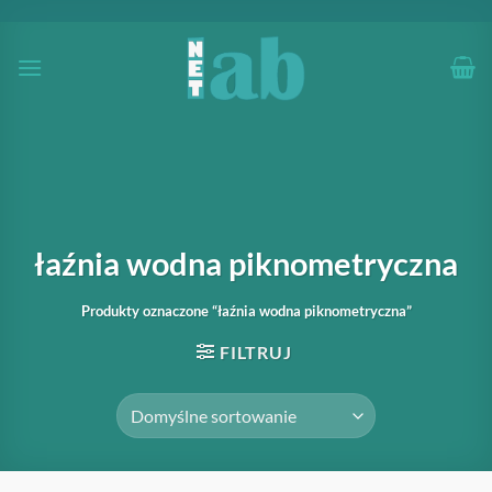
Przewiń
do
zawartości
łaźnia wodna piknometryczna
Produkty oznaczone “łaźnia wodna piknometryczna”
FILTRUJ