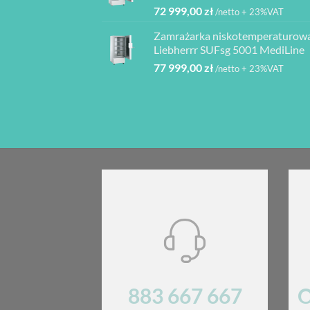
72 999,00
zł
/netto + 23%VAT
Zamrażarka niskotemperaturow
Liebherrr SUFsg 5001 MediLine
77 999,00
zł
/netto + 23%VAT
883 667 667
O