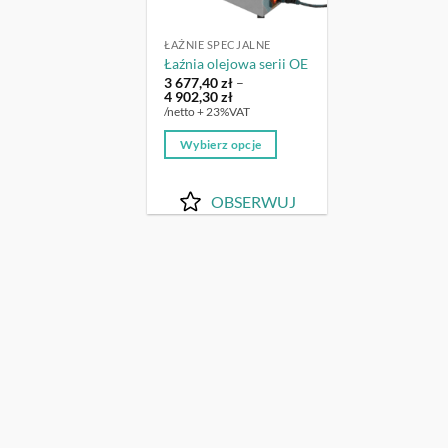
ŁAŹNIE SPECJALNE
Łaźnia olejowa serii OE
3 677,40
zł
–
Zakres
4 902,30
zł
cen:
/netto + 23%VAT
od
3
Wybierz opcje
677,40 zł
do
Ten
4
produkt
902,30 zł
OBSERWUJ
ma
wiele
wariantów.
Opcje
można
wybrać
na
stronie
produktu