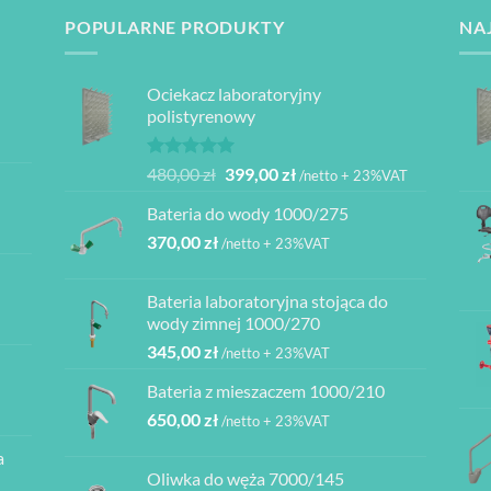
POPULARNE PRODUKTY
NA
Ociekacz laboratoryjny
polistyrenowy
Oceniono
Pierwotna
Aktualna
480,00
zł
399,00
zł
/netto + 23%VAT
5.00
na 5
cena
cena
Bateria do wody 1000/275
wynosiła:
wynosi:
370,00
zł
480,00 zł.
399,00 zł.
/netto + 23%VAT
Bateria laboratoryjna stojąca do
ł
wody zimnej 1000/270
345,00
zł
/netto + 23%VAT
ł
Bateria z mieszaczem 1000/210
ł
650,00
zł
/netto + 23%VAT
a
ł
Oliwka do węża 7000/145