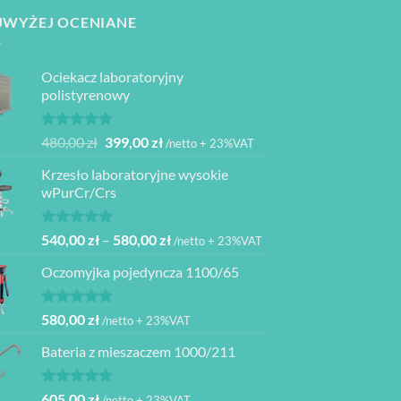
JWYŻEJ OCENIANE
Ociekacz laboratoryjny
polistyrenowy
Oceniono
Pierwotna
Aktualna
480,00
zł
399,00
zł
/netto + 23%VAT
5.00
na 5
cena
cena
Krzesło laboratoryjne wysokie
wynosiła:
wynosi:
wPurCr/Crs
480,00 zł.
399,00 zł.
Oceniono
Zakres
540,00
zł
–
580,00
zł
/netto + 23%VAT
5.00
na 5
cen:
Oczomyjka pojedyncza 1100/65
od
540,00 zł
do
Oceniono
580,00
zł
/netto + 23%VAT
5.00
na 5
580,00 zł
Bateria z mieszaczem 1000/211
Oceniono
605,00
zł
/netto + 23%VAT