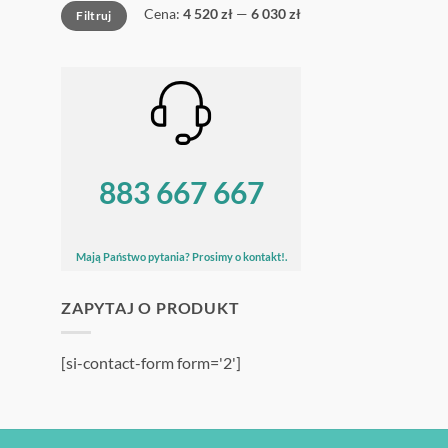
Cena
Cena
Cena:
4 520 zł
—
6 030 zł
Filtruj
min
max
883 667 667
Mają Państwo pytania? Prosimy o kontakt!.
ZAPYTAJ O PRODUKT
[si-contact-form form='2']