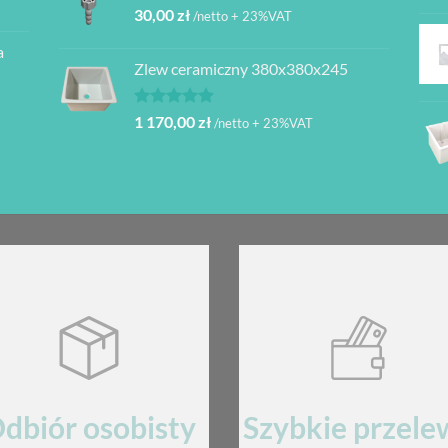
30,00
zł
/netto + 23%VAT
a
Zlew ceramiczny 380x380x245
Oceniono
1 170,00
zł
/netto + 23%VAT
5.00
na 5
dbiór osobisty
Szybkie przele