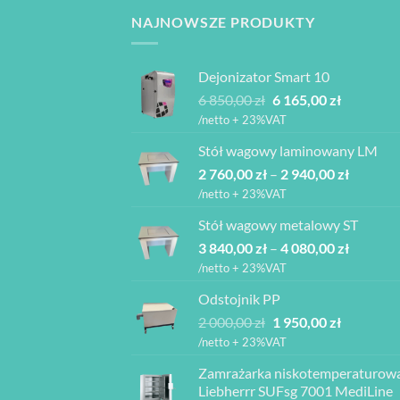
NAJNOWSZE PRODUKTY
Dejonizator Smart 10
Pierwotna
Aktualna
6 850,00
zł
6 165,00
zł
cena
cena
/netto + 23%VAT
wynosiła:
wynosi:
Stół wagowy laminowany LM
6
6
Zakres
2 760,00
zł
–
850,00 zł.
2 940,00
zł
165,00 zł.
cen:
/netto + 23%VAT
od
Stół wagowy metalowy ST
2
Zakres
3 840,00
zł
–
4 080,00
zł
760,00 z
cen:
do
/netto + 23%VAT
od
2
Odstojnik PP
3
940,00 z
Pierwotna
Aktualna
2 000,00
zł
1 950,00
zł
840,00 z
cena
cena
do
/netto + 23%VAT
wynosiła:
wynosi:
4
Zamrażarka niskotemperaturow
2
1
080,00 z
Liebherrr SUFsg 7001 MediLine
000,00 zł.
950,00 zł.