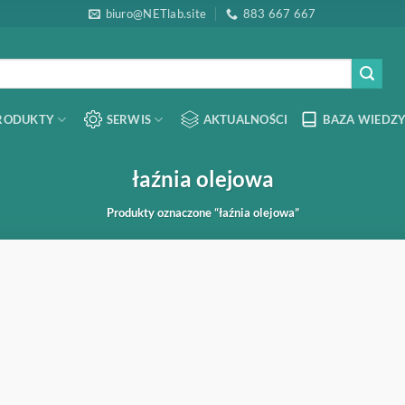
biuro@NETlab.site
883 667 667
RODUKTY
SERWIS
AKTUALNOŚCI
BAZA WIEDZY
łaźnia olejowa
Produkty oznaczone “łaźnia olejowa”