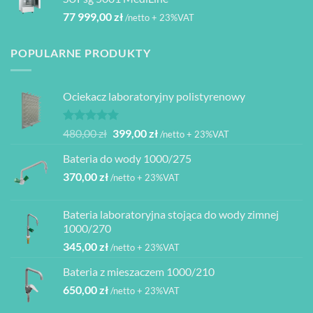
77 999,00
zł
/netto + 23%VAT
POPULARNE PRODUKTY
Ociekacz laboratoryjny polistyrenowy
Oceniono
Pierwotna
Aktualna
480,00
zł
399,00
zł
/netto + 23%VAT
5.00
na 5
cena
cena
Bateria do wody 1000/275
wynosiła:
wynosi:
370,00
zł
480,00 zł.
399,00 zł.
/netto + 23%VAT
Bateria laboratoryjna stojąca do wody zimnej
1000/270
345,00
zł
/netto + 23%VAT
Bateria z mieszaczem 1000/210
650,00
zł
/netto + 23%VAT