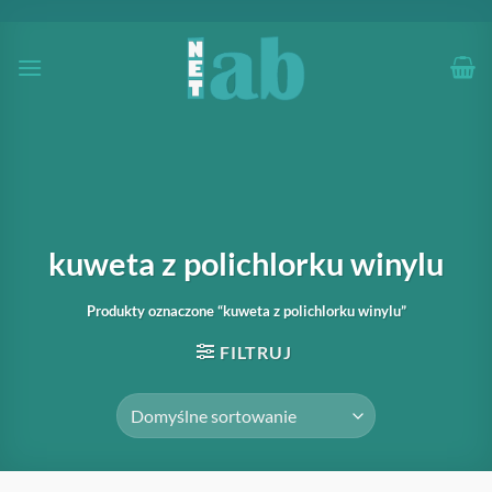
Przewiń
do
zawartości
kuweta z polichlorku winylu
Produkty oznaczone “kuweta z polichlorku winylu”
FILTRUJ