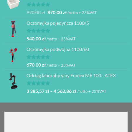
Oceniono
Pierwotna
Aktualna
970,00
zł
870,00
zł
/netto + 23%VAT
5.00
na 5
cena
cena
Oczomyjka pojedyncza 1100/5
wynosiła:
wynosi:
970,00 zł.
870,00 zł.
Oceniono
540,00
zł
/netto + 23%VAT
5.00
na 5
Oczomyjka podwójna 1100/60
Oceniono
670,00
zł
/netto + 23%VAT
5.00
na 5
Odciąg laboratoryjny Fumex ME 100 - ATEX
Oceniono
Zakres
3 385,57
zł
–
4 562,86
zł
/netto + 23%VAT
5.00
na 5
cen:
od
3
385,57 zł
do
4