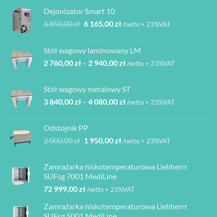
Dejonizator Smart 10
Pierwotna
Aktualna
6 850,00
zł
6 165,00
zł
/netto + 23%VAT
cena
cena
wynosiła:
wynosi:
Stół wagowy laminowany LM
6
6
Zakres
2 760,00
zł
–
2 940,00
zł
850,00 zł.
165,00 zł.
/netto + 23%VAT
cen:
od
Stół wagowy metalowy ST
2
Zakres
3 840,00
zł
–
4 080,00
zł
760,00 zł
/netto + 23%VAT
cen:
do
od
2
Odstojnik PP
3
940,00 zł
Pierwotna
Aktualna
2 000,00
zł
1 950,00
zł
/netto + 23%VAT
840,00 zł
cena
cena
do
wynosiła:
wynosi:
4
Zamrażarka niskotemperaturowa Liebherrr
2
1
080,00 zł
SUFsg 7001 MediLine
000,00 zł.
950,00 zł.
72 999,00
zł
/netto + 23%VAT
Zamrażarka niskotemperaturowa Liebherrr
SUFsg 5001 MediLine