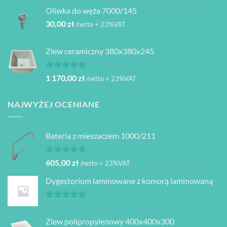
Oliwka do węża 7000/145
30,00
zł
/netto + 23%VAT
Zlew ceramiczny 380x380x245
Oceniono
1 170,00
zł
/netto + 23%VAT
5.00
na 5
NAJWYŻEJ OCENIANE
Bateria z mieszaczem 1000/211
Oceniono
605,00
zł
/netto + 23%VAT
5.00
na 5
Dygestorium laminowane z komorą laminowaną
Oceniono
5.00
na 5
Zlew polipropylenowy 400x400x300