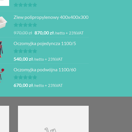
Oceniono
5.00
Zlew polipropylenowy 400x400x300
na 5
Oceniono
Pierwotna
Aktualna
970,00
zł
870,00
zł
/netto + 23%VAT
5.00
na 5
cena
cena
Oczomyjka pojedyncza 1100/5
wynosiła:
wynosi:
970,00 zł.
870,00 zł.
Oceniono
540,00
zł
/netto + 23%VAT
5.00
na 5
Oczomyjka podwójna 1100/60
Oceniono
670,00
zł
/netto + 23%VAT
5.00
na 5