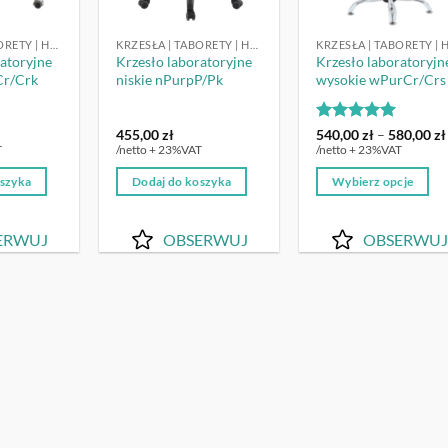
KRZESŁA | TABORETY | HOKERY LABORATORYJNE
KRZESŁA | TABORETY | HOKERY LABORATORYJNE
ratoryjne
Krzesło laboratoryjne
Krzesło laboratoryjn
Cr/Crk
niskie nPurpP/Pk
wysokie wPurCr/Crs
Oceniono
5
455,00
zł
540,00
zł
–
580,00
zł
na 5
T
/netto + 23%VAT
/netto + 23%VAT
oszyka
Dodaj do koszyka
Wybierz opcje
Ten
produkt
ERWUJ
OBSERWUJ
OBSERWUJ
ma
wiele
wariantów.
Opcje
można
wybrać
na
stronie
produktu