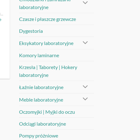
laboratoryjne
KRZESŁA | TABORETY | HOKERY LABORATORYJNE
Czasze i płaszcze grzewcze
e
Dygestoria
Zakres
Eksykatory laboratoryjne
cen:
od
540,00 zł
Komory laminarne
do
580,00 zł
Krzesła | Taborety | Hokery
laboratoryjne
Łaźnie laboratoryjne
Meble laboratoryjne
Oczomyjki | Myjki do oczu
Odciągi laboratoryjne
Pompy próżniowe