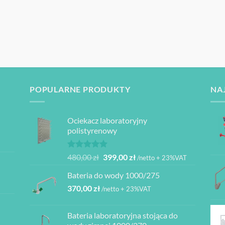
POPULARNE PRODUKTY
NA
Ociekacz laboratoryjny
polistyrenowy
Oceniono
Pierwotna
Aktualna
480,00
zł
399,00
zł
/netto + 23%VAT
5.00
na 5
cena
cena
Bateria do wody 1000/275
wynosiła:
wynosi:
370,00
zł
480,00 zł.
399,00 zł.
/netto + 23%VAT
Bateria laboratoryjna stojąca do
ł