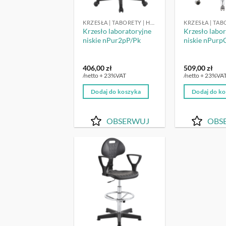
KRZESŁA | TABORETY | HOKERY LABORATORYJNE
Krzesło laboratoryjne
Krzesło labo
niskie nPur2pP/Pk
niskie nPurp
406,00
zł
509,00
zł
/netto + 23%VAT
/netto + 23%VA
Dodaj do koszyka
Dodaj do k
OBSERWUJ
OBS
OBSERWUJ