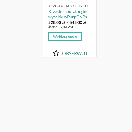
KRZESŁA | TABORETY | HOKERY LABORATORYJNE
Krzesło laboratoryjne
wysokie wPurpCr/Ps
Zakres
528,00
zł
–
548,00
zł
cen:
/netto + 23%VAT
od
528,00 zł
Wybierz opcje
do
548,00 zł
Ten
produkt
OBSERWUJ
ma
wiele
wariantów.
Opcje
można
wybrać
na
stronie
produktu