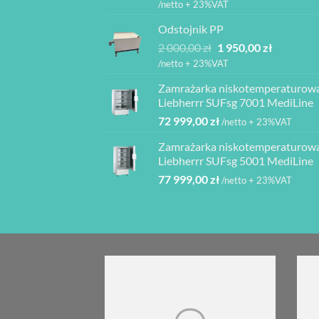
cen:
do
/netto + 23%VAT
od
2
Odstojnik PP
3
940,00 z
Pierwotna
Aktualna
2 000,00
zł
1 950,00
zł
840,00 z
cena
cena
do
/netto + 23%VAT
wynosiła:
wynosi:
4
Zamrażarka niskotemperaturow
2
1
080,00 z
Liebherrr SUFsg 7001 MediLine
000,00 zł.
950,00 zł.
72 999,00
zł
/netto + 23%VAT
Zamrażarka niskotemperaturow
Liebherrr SUFsg 5001 MediLine
77 999,00
zł
/netto + 23%VAT