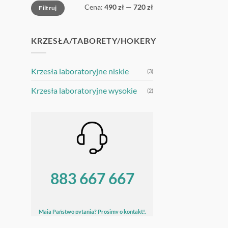
Cena
Cena
Cena:
490 zł
—
720 zł
Filtruj
min
max
KRZESŁA/TABORETY/HOKERY
Krzesła laboratoryjne niskie
(3)
Krzesła laboratoryjne wysokie
(2)
883 667 667
Mają Państwo pytania? Prosimy o kontakt!.