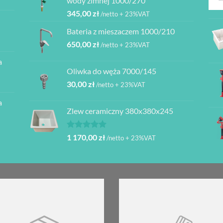
wody zimnej 1000/270
345,00
zł
/netto + 23%VAT
ł
Bateria z mieszaczem 1000/210
ł
650,00
zł
/netto + 23%VAT
a
ł
Oliwka do węża 7000/145
30,00
zł
/netto + 23%VAT
a
Zlew ceramiczny 380x380x245
Oceniono
1 170,00
zł
/netto + 23%VAT
5.00
na 5