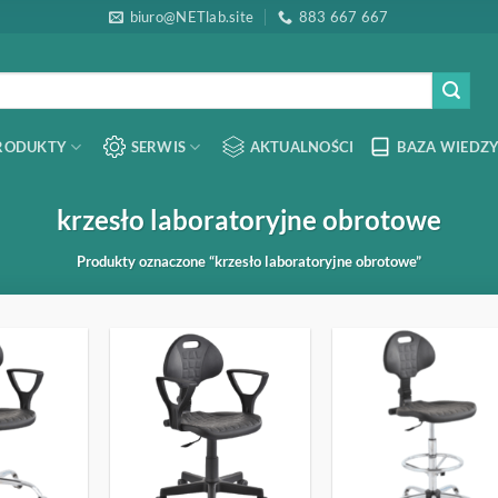
biuro@NETlab.site
883 667 667
RODUKTY
SERWIS
AKTUALNOŚCI
BAZA WIEDZY
krzesło laboratoryjne obrotowe
Produkty oznaczone “krzesło laboratoryjne obrotowe”
OBSERWUJ
OBSERWUJ
OBSERW