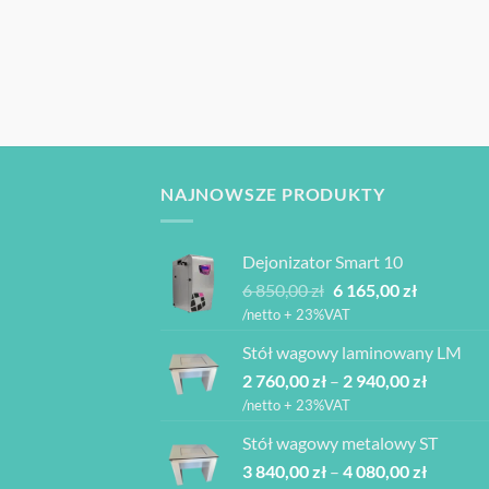
NAJNOWSZE PRODUKTY
Dejonizator Smart 10
Pierwotna
Aktualna
6 850,00
zł
6 165,00
zł
cena
cena
/netto + 23%VAT
wynosiła:
wynosi:
Stół wagowy laminowany LM
6
6
Zakres
2 760,00
zł
–
850,00 zł.
2 940,00
zł
165,00 zł.
cen:
/netto + 23%VAT
od
Stół wagowy metalowy ST
2
Zakres
3 840,00
zł
–
4 080,00
zł
760,00 z