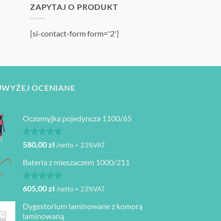
ZAPYTAJ O PRODUKT
[si-contact-form form='2']
JWYŻEJ OCENIANE
Oczomyjka pojedyncza 1100/65
Oceniono
580,00
zł
/netto + 23%VAT
5.00
na 5
Bateria z mieszaczem 1000/211
Oceniono
605,00
zł
/netto + 23%VAT
5.00
na 5
Dygestorium laminowane z komorą
laminowaną