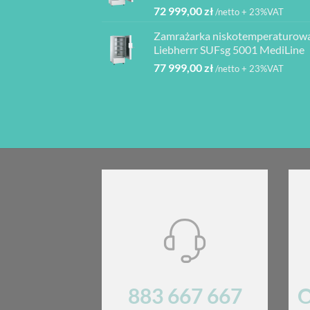
72 999,00
zł
/netto + 23%VAT
Zamrażarka niskotemperaturow
Liebherrr SUFsg 5001 MediLine
77 999,00
zł
/netto + 23%VAT
883 667 667
O