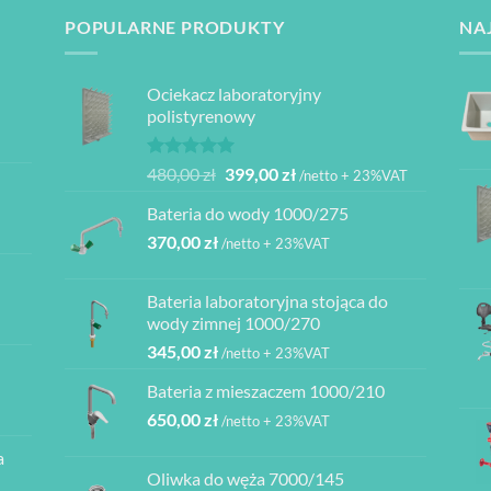
POPULARNE PRODUKTY
NA
Ociekacz laboratoryjny
polistyrenowy
Oceniono
Pierwotna
Aktualna
480,00
zł
399,00
zł
/netto + 23%VAT
5.00
na 5
cena
cena
Bateria do wody 1000/275
wynosiła:
wynosi:
370,00
zł
480,00 zł.
399,00 zł.
/netto + 23%VAT
Bateria laboratoryjna stojąca do
ł
wody zimnej 1000/270
345,00
zł
/netto + 23%VAT
ł
Bateria z mieszaczem 1000/210
ł
650,00
zł
/netto + 23%VAT
a
ł
Oliwka do węża 7000/145