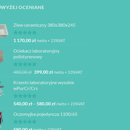
JWYŻEJ OCENIANE
Zlew ceramiczny 380x380x245
Oceniono
1 170,00
zł
/netto + 23%VAT
5.00
na 5
Ociekacz laboratoryjny
polistyrenowy
Oceniono
Pierwotna
Aktualna
480,00
zł
399,00
zł
/netto + 23%VAT
5.00
na 5
cena
cena
Krzesło laboratoryjne wysokie
wynosiła:
wynosi:
wPurCr/Crs
480,00 zł.
399,00 zł.
Oceniono
Zakres
540,00
zł
–
580,00
zł
/netto + 23%VAT
5.00
na 5
cen:
Oczomyjka pojedyncza 1100/65
od
540,00 zł
do
Oceniono
580,00
zł
/netto + 23%VAT