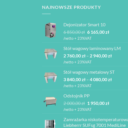
NAJNOWSZE PRODUKTY
Dejonizator Smart 10
Pierwotna
Aktualna
6 850,00
zł
6 165,00
zł
cena
cena
/netto + 23%VAT
wynosiła:
wynosi:
Stół wagowy laminowany LM
6
6
Zakres
2 760,00
zł
–
850,00 zł.
2 940,00
zł
165,00 zł.
cen:
/netto + 23%VAT
od
Stół wagowy metalowy ST
2
Zakres
3 840,00
zł
–
4 080,00
zł
760,00 z
cen:
do
/netto + 23%VAT
od
2
Odstojnik PP
3
940,00 z
Pierwotna
Aktualna
2 000,00
zł
1 950,00
zł
840,00 z
cena
cena
do
/netto + 23%VAT
wynosiła:
wynosi:
4
Zamrażarka niskotemperaturow
2
1
080,00 z
Liebherrr SUFsg 7001 MediLine
000,00 zł.
950,00 zł.