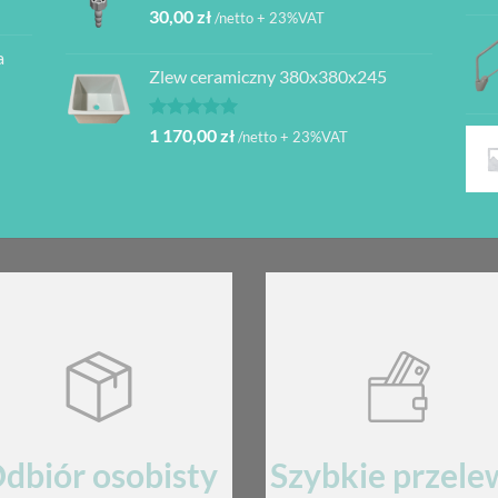
30,00
zł
/netto + 23%VAT
a
Zlew ceramiczny 380x380x245
Oceniono
1 170,00
zł
/netto + 23%VAT
5.00
na 5
dbiór osobisty
Szybkie przele