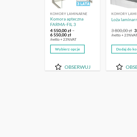
KOMORY LAMINARNE
KOMORY LAMI
Komora apteczna
Loża laminar
FARMA-FIL 3
P
4 550,00
zł
–
3 800,00
zł
3
Zakres
c
6 550,00
zł
/netto + 23%VA
cen:
w
/netto + 23%VAT
od
3
4
8
Wybierz opcje
Dodaj do k
550,00 zł
do
Ten
6
produkt
550,00 zł
OBSERWUJ
OBS
ma
wiele
wariantów.
Opcje
można
wybrać
na
stronie
produktu