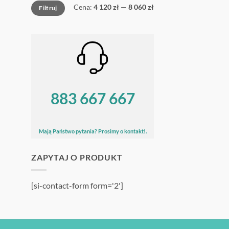
Cena
Cena
Cena:
4 120 zł
—
8 060 zł
Filtruj
min
max
883 667 667
Mają Państwo pytania? Prosimy o kontakt!.
ZAPYTAJ O PRODUKT
[si-contact-form form='2']